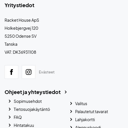
Yritystiedot
Racket House ApS
Holkebjergvej 120
5250 Odense SV
Tanska
VAT: DK36931108
Evästeet
Ohjeet ja yhteystiedot
Sopimusehdot
Valitus
Tietosuojakäytäntö
Palautetut tavarat
FAQ
Lahjakortti
Hintatakuu
Alennuskoodi