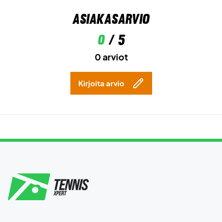
Asiakasarvio
0
/ 5
0 arviot
Kirjoita arvio