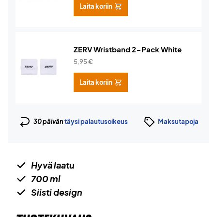
Laita koriin
ZERV Wristband 2-Pack White
5,95
€
Laita koriin
30 päivän
täysi palautusoikeus
Maksutapoja
Hyvä laatu
700 ml
Siisti design