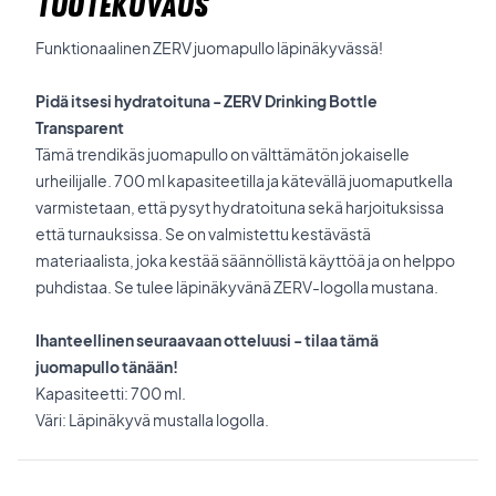
TUOTEKUVAUS
Funktionaalinen ZERV juomapullo läpinäkyvässä!
Pidä itsesi hydratoituna - ZERV Drinking Bottle
Transparent
Tämä trendikäs juomapullo on välttämätön jokaiselle
urheilijalle. 700 ml kapasiteetilla ja kätevällä juomaputkella
varmistetaan, että pysyt hydratoituna sekä harjoituksissa
että turnauksissa. Se on valmistettu kestävästä
materiaalista, joka kestää säännöllistä käyttöä ja on helppo
puhdistaa. Se tulee läpinäkyvänä ZERV-logolla mustana.
Ihanteellinen seuraavaan otteluusi - tilaa tämä
juomapullo tänään!
Kapasiteetti: 700 ml.
Väri: Läpinäkyvä mustalla logolla.