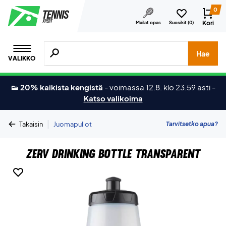
0
Kori
Mailat opas
Suosikit (
0
)
Hae tuotteita, merkkejä jne.
Hae
VALIKKO
👟 20% kaikista kengistä
-
voimassa 12.8. klo 23.59 asti
-
Katso valikoima
|
Tarvitsetko apua?
Takaisin
Juomapullot
ZERV Drinking Bottle Transparent