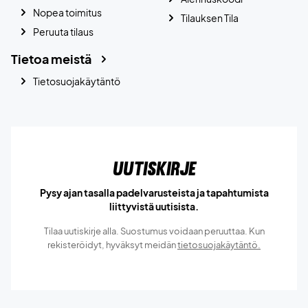
Nopea toimitus
Tilauksen Tila
Peruuta tilaus
Tietoa meistä
Tietosuojakäytäntö
Uutiskirje
Pysy ajan tasalla padelvarusteista ja tapahtumista
liittyvistä uutisista.
Tilaa uutiskirje alla. Suostumus voidaan peruuttaa. Kun
rekisteröidyt, hyväksyt meidän
tietosuojakäytäntö.