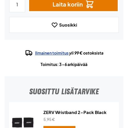
Laita koriin
Suosikki
Ilmainen toimitus
yli 99 € ostoksista
Toimitus: 3-6 arkipäivää
SUOSITTU LISÄTARVIKE
ZERV Wristband 2-Pack Black
5,95
€