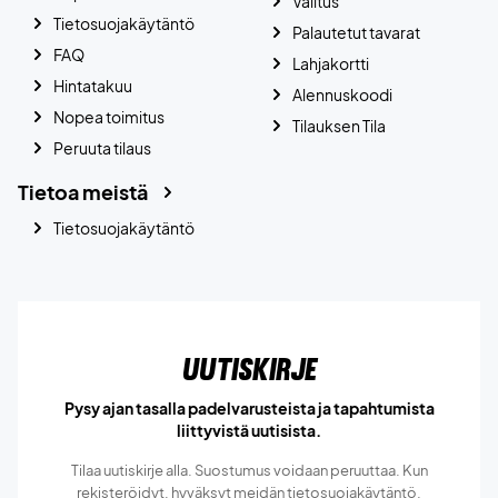
Valitus
Tietosuojakäytäntö
Palautetut tavarat
FAQ
Lahjakortti
Hintatakuu
Alennuskoodi
Nopea toimitus
Tilauksen Tila
Peruuta tilaus
Tietoa meistä
Tietosuojakäytäntö
Uutiskirje
Pysy ajan tasalla padelvarusteista ja tapahtumista
liittyvistä uutisista.
Tilaa uutiskirje alla. Suostumus voidaan peruuttaa. Kun
rekisteröidyt, hyväksyt meidän
tietosuojakäytäntö.