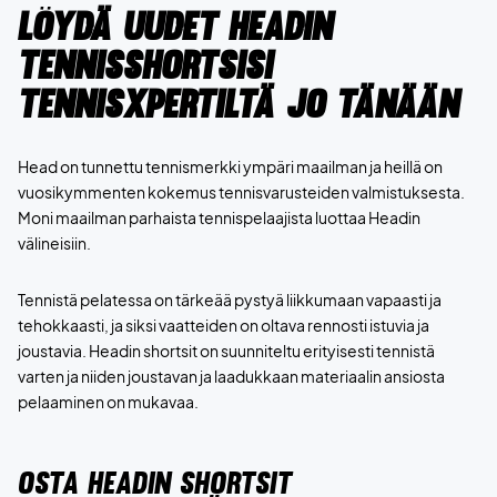
Löydä uudet Headin
tennisshortsisi
TennisXpertiltä jo tänään
Head on tunnettu tennismerkki ympäri maailman ja heillä on
vuosikymmenten kokemus tennisvarusteiden valmistuksesta.
Moni maailman parhaista tennispelaajista luottaa Headin
välineisiin.
Tennistä pelatessa on tärkeää pystyä liikkumaan vapaasti ja
tehokkaasti, ja siksi vaatteiden on oltava rennosti istuvia ja
joustavia. Headin shortsit on suunniteltu erityisesti tennistä
varten ja niiden joustavan ja laadukkaan materiaalin ansiosta
pelaaminen on mukavaa.
OSTA HEADIN SHORTSIT