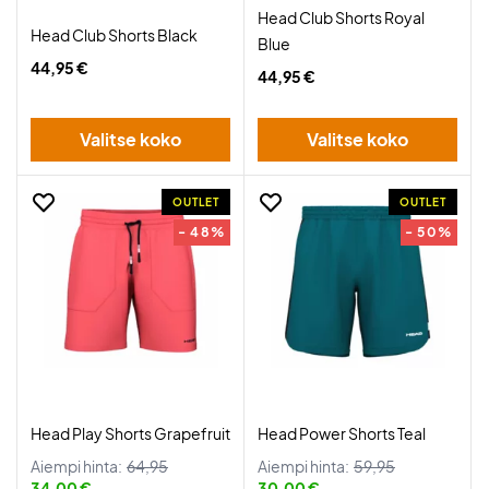
Head Club Shorts Royal
Head Club Shorts Black
Blue
44,95 €
44,95 €
Valitse koko
Valitse koko
OUTLET
OUTLET
- 48%
- 50%
Head Play Shorts Grapefruit
Head Power Shorts Teal
Aiempi hinta:
64,95
Aiempi hinta:
59,95
34,00 €
30,00 €