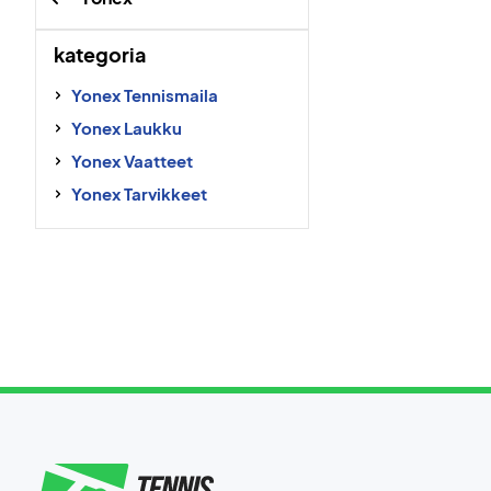
kategoria
Yonex Tennismaila
Yonex Laukku
Yonex Vaatteet
Yonex Tarvikkeet