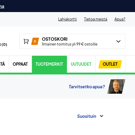
ma
Lahjakortti
Tietoa meistä
Apua?
OSTOSKORI
0
Ilmainen toimitus yli 99 € ostoille
 (
0
)
STÄ
OPPAAT
TUOTEMERKIT
UUTUUDET
OUTLET
Tarvitsetko apua?
Suosituin