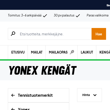
👟
Toimitus: 3-6 arkipäivää
30 pv palautus
Paras valikoima
Hae tuotteita, merkkejä jne.
Hae
ETUSIVU
MAILAT
MAILAOPAS
LAUKUT
KENG
Yonex Kengät
Tennistuotemerkit
Hinta
Yonex