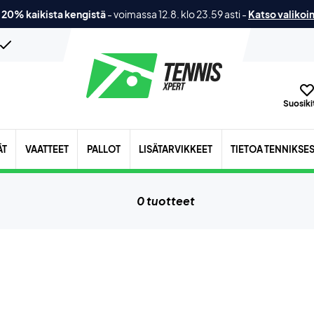
 20% kaikista kengistä
-
voimassa 12.8. klo 23.59 asti
-
Katso valikoi
Suosikit
ÄT
VAATTEET
PALLOT
LISÄTARVIKKEET
TIETOA TENNIKSE
0 tuotteet