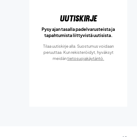
Uutiskirje
Pysy ajan tasalla padelvarusteista ja
tapahtumista liittyvistä uutisista.
Tilaa uutiskirje alla. Suostumus voidaan
peruuttaa. Kun rekisteröidyt, hyväksyt
meidän
tietosuojakäytäntö.