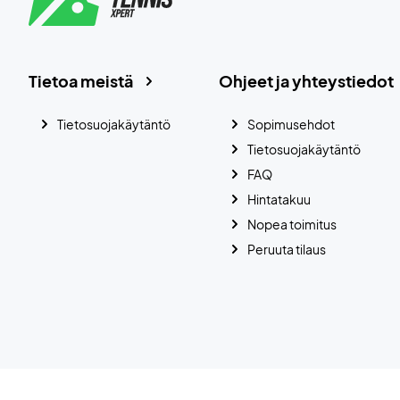
Tietoa meistä
Ohjeet ja yhteystiedot
Tietosuojakäytäntö
Sopimusehdot
Tietosuojakäytäntö
FAQ
Hintatakuu
Nopea toimitus
Peruuta tilaus