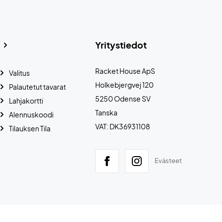
Yritystiedot
Racket House ApS
Valitus
Holkebjergvej 120
Palautetut tavarat
5250 Odense SV
Lahjakortti
Tanska
Alennuskoodi
VAT: DK36931108
Tilauksen Tila
Evästeet