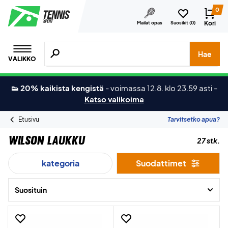
0
Kori
Mailat opas
Suosikit (
0
)
Hae tuotteita, merkkejä jne.
Hae
VALIKKO
👟 20% kaikista kengistä
-
voimassa 12.8. klo 23.59 asti
-
Katso valikoima
Etusivu
Tarvitsetko apua?
Wilson Laukku
27 stk.
kategoria
Suodattimet
Suosituin