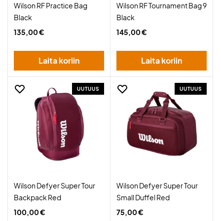
Wilson RF Practice Bag
Wilson RF Tournament Bag 9
Black
Black
135,00 €
145,00 €
Laita koriin
Laita koriin
UUTUUS
UUTUUS
Wilson Defyer Super Tour
Wilson Defyer Super Tour
Backpack Red
Small Duffel Red
100,00 €
75,00 €