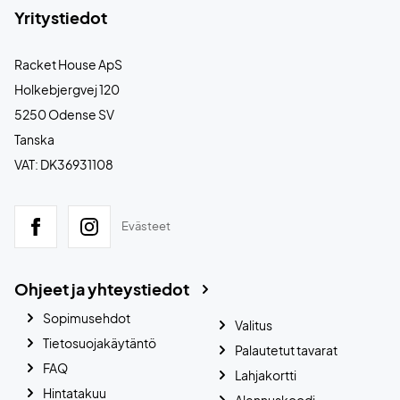
Yritystiedot
Racket House ApS
Holkebjergvej 120
5250 Odense SV
Tanska
VAT: DK36931108
Evästeet
Ohjeet ja yhteystiedot
Sopimusehdot
Valitus
Tietosuojakäytäntö
Palautetut tavarat
FAQ
Lahjakortti
Hintatakuu
Alennuskoodi