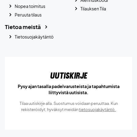
Nopea toimitus
Tilauksen Tila
Peruuta tilaus
Tietoa meistä
Tietosuojakäytäntö
Uutiskirje
Pysy ajan tasalla padelvarusteista ja tapahtumista
liittyvistä uutisista.
Tilaa uutiskirje alla. Suostumus voidaan peruuttaa. Kun
rekisteröidyt, hyväksyt meidän
tietosuojakäytäntö.