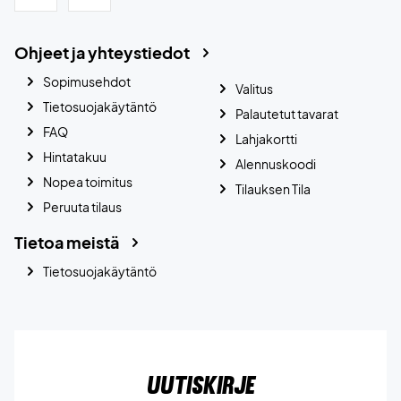
Ohjeet ja yhteystiedot
Sopimusehdot
Valitus
Tietosuojakäytäntö
Palautetut tavarat
FAQ
Lahjakortti
Hintatakuu
Alennuskoodi
Nopea toimitus
Tilauksen Tila
Peruuta tilaus
Tietoa meistä
Tietosuojakäytäntö
Uutiskirje