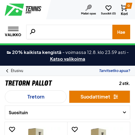
0
Kori
Mailat opas
Suosikit (
0
)
Hae tuotteita, merkkejä jne.
Hae
VALIKKO
👟 20% kaikista kengistä
-
voimassa 12.8. klo 23.59 asti
-
Katso valikoima
Etusivu
Tarvitsetko apua?
Tretorn Pallot
2 stk.
Tretorn
Suodattimet
Suosituin