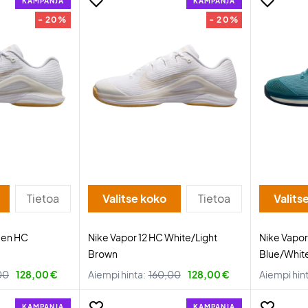
KAMPANJA
KAMPANJA
- 20%
- 20%
Tietoa
Valitse koko
Tietoa
Valits
men HC
Nike Vapor 12 HC White/Light
Nike Vapo
Brown
Blue/Whit
00
128,00 €
Aiempi hinta:
160,00
128,00 €
Aiempi hin
KAMPANJA
KAMPANJA