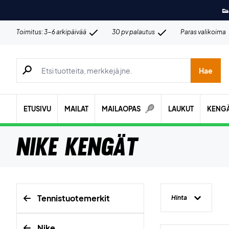
👟
Toimitus: 3-6 arkipäivää
30 pv palautus
Paras valikoima
Hae tuotteita, merkkejä jne.
Hae
ETUSIVU
MAILAT
MAILAOPAS
LAUKUT
KENG
Nike Kengät
Tennistuotemerkit
Hinta
Nike