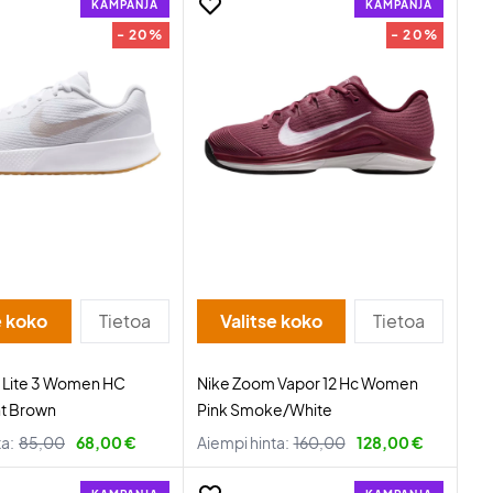
KAMPANJA
KAMPANJA
- 20%
- 20%
e koko
Tietoa
Valitse koko
Tietoa
r Lite 3 Women HC
Nike Zoom Vapor 12 Hc Women
ht Brown
Pink Smoke/White
ta:
85,00
68,00 €
Aiempi hinta:
160,00
128,00 €