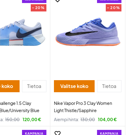
- 20%
- 20%
e koko
Tietoa
Valitse koko
Tietoa
allenge 1.5 Clay
Nike Vapor Pro 3 Clay Women
lue/University Blue
Light Thistle/Sapphire
ta:
150,00
120,00 €
Aiempi hinta:
130,00
104,00 €
KAMPANJA
KAMPANJA