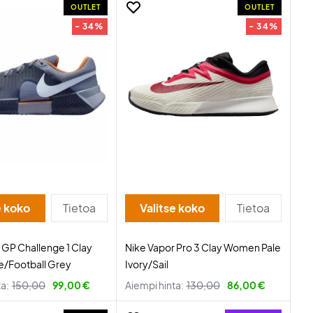
OUTLET
OUTLET
- 34%
- 34%
e koko
Tietoa
Valitse koko
Tietoa
GP Challenge 1 Clay
Nike Vapor Pro 3 Clay Women Pale
e/Football Grey
Ivory/Sail
ta:
150,00
99,00 €
Aiempi hinta:
130,00
86,00 €