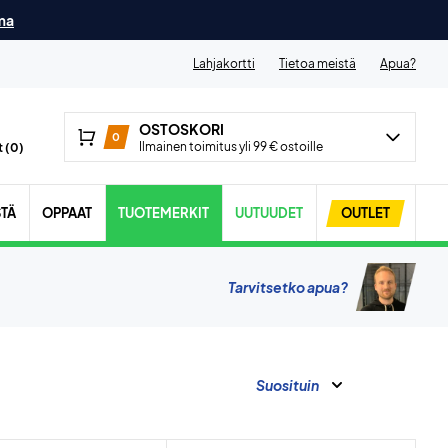
ma
Lahjakortti
Tietoa meistä
Apua?
OSTOSKORI
0
Ilmainen toimitus yli 99 € ostoille
 (
0
)
STÄ
OPPAAT
TUOTEMERKIT
UUTUUDET
OUTLET
Tarvitsetko apua?
Suosituin