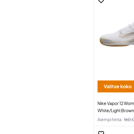
Valitse koko
Nike Vapor 12 Wo
White/Light Brown
Aiempi hinta:
160,