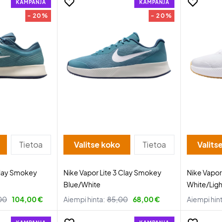
KAMPANJA
KAMPANJA
- 20%
- 20%
Tietoa
Valitse koko
Tietoa
Valits
Clay Smokey
Nike Vapor Lite 3 Clay Smokey
Nike Vapo
Blue/White
White/Lig
00
104,00 €
Aiempi hinta:
85,00
68,00 €
Aiempi hin