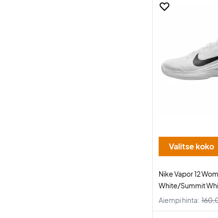
Valitse koko
Nike Vapor 12 Wo
White/Summit Whi
Aiempi hinta:
160,