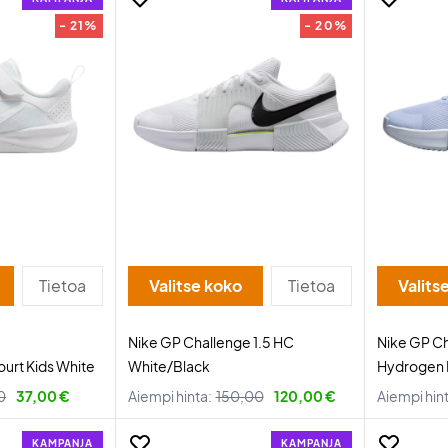
- 21%
- 20%
Tietoa
Valitse koko
Tietoa
Valits
Nike GP Challenge 1.5 HC
Nike GP Ch
ourt Kids White
White/Black
Hydrogen B
0
37,00 €
Aiempi hinta:
150,00
120,00 €
Aiempi hin
KAMPANJA
KAMPANJA