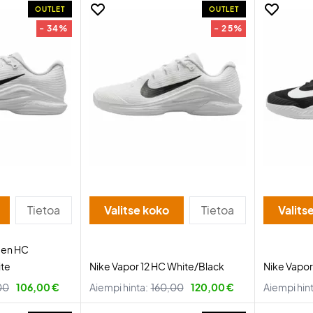
OUTLET
OUTLET
- 34%
- 25%
Tietoa
Valitse koko
Tietoa
Valits
men HC
te
Nike Vapor 12 HC White/Black
Nike Vapor
00
106,00 €
Aiempi hinta:
160,00
120,00 €
Aiempi hin