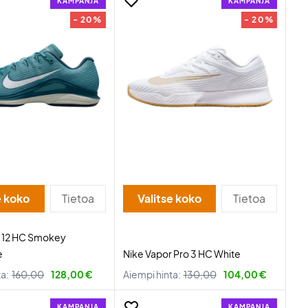
KAMPANJA
KAMPANJA
- 20%
- 20%
e koko
Tietoa
Valitse koko
Tietoa
r 12 HC Smokey
e
Nike Vapor Pro 3 HC White
ta:
160,00
128,00 €
Aiempi hinta:
130,00
104,00 €
KAMPANJA
KAMPANJA