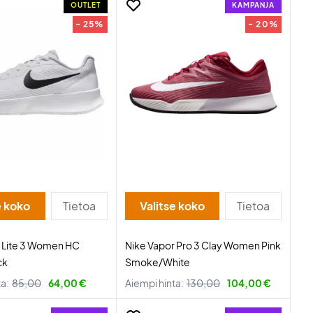
OUTLET
KAMPANJA
- 25%
- 20%
e koko
Tietoa
Valitse koko
Tietoa
r Lite 3 Women HC
Nike Vapor Pro 3 Clay Women Pink
ck
Smoke/White
ta:
85,00
64,00 €
Aiempi hinta:
130,00
104,00 €