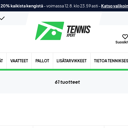
 20% kaikista kengistä
-
voimassa 12.8. klo 23.59 asti
-
Katso valikoi
Suosikit
ÄT
VAATTEET
PALLOT
LISÄTARVIKKEET
TIETOA TENNIKSE
61 tuotteet