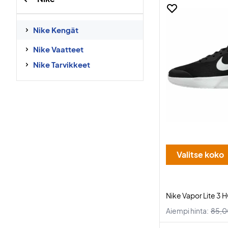
Nike Kengät
Nike Vaatteet
Nike Tarvikkeet
Valitse koko
Nike Vapor Lite 3 
Aiempi hinta:
85,0