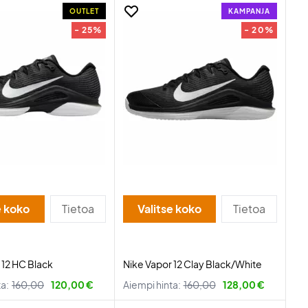
OUTLET
KAMPANJA
- 25%
- 20%
e koko
Tietoa
Valitse koko
Tietoa
 12 HC Black
Nike Vapor 12 Clay Black/White
ta:
160,00
120,00 €
Aiempi hinta:
160,00
128,00 €