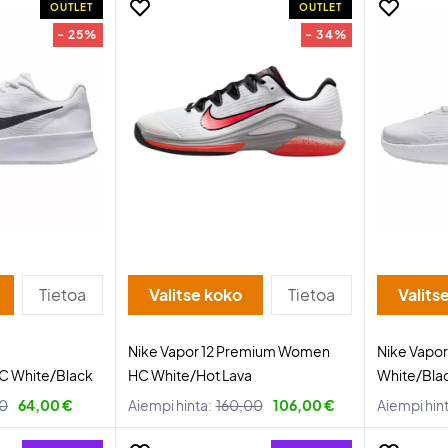
OUTLET
OUTLET
- 25%
- 34%
Tietoa
Valitse koko
Tietoa
Valits
Nike Vapor 12 Premium Women
Nike Vapo
HC White/Black
HC White/Hot Lava
White/Bla
0
64,00 €
Aiempi hinta:
160,00
106,00 €
Aiempi hin