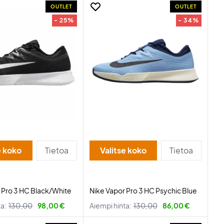
OUTLET
OUTLET
- 25%
- 34%
e koko
Tietoa
Valitse koko
Tietoa
 Pro 3 HC Black/White
Nike Vapor Pro 3 HC Psychic Blue
ta:
130,00
98,00 €
Aiempi hinta:
130,00
86,00 €