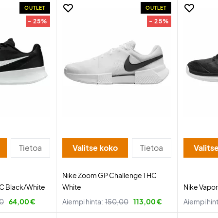
OUTLET
OUTLET
- 25%
- 25%
Tietoa
Valitse koko
Tietoa
Valits
Nike Zoom GP Challenge 1 HC
HC Black/White
White
Nike Vapor
0
64,00 €
Aiempi hinta:
150,00
113,00 €
Aiempi hin