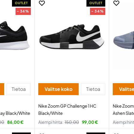
OUTLET
OUTLET
- 34%
- 34%
Tietoa
Valitse koko
Tietoa
Valits
Nike Zoom GP Challenge 1 HC
Nike Zoom 
lay Black/White
Black/White
Ashen Slat
00
86,00 €
Aiempi hinta:
150,00
99,00 €
Aiempi hin