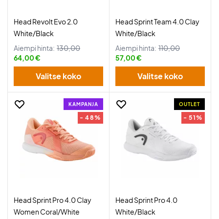
Head Revolt Evo 2.0
Head Sprint Team 4.0 Clay
White/Black
White/Black
Aiempi hinta:
130,00
Aiempi hinta:
110,00
64,00 €
57,00 €
Valitse koko
Valitse koko
KAMPANJA
OUTLET
- 48%
- 51%
Head Sprint Pro 4.0 Clay
Head Sprint Pro 4.0
Women Coral/White
White/Black