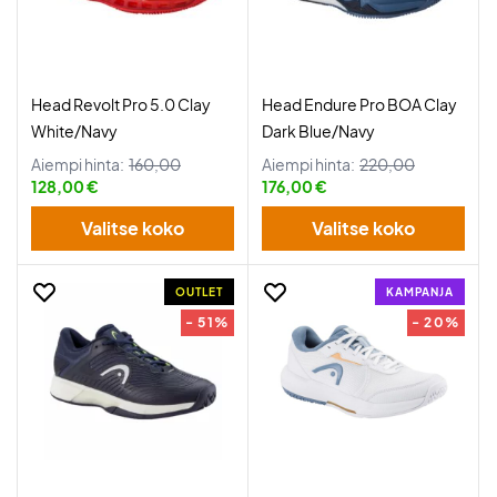
Head Revolt Pro 5.0 Clay
Head Endure Pro BOA Clay
White/Navy
Dark Blue/Navy
Aiempi hinta:
160,00
Aiempi hinta:
220,00
128,00 €
176,00 €
Valitse koko
Valitse koko
OUTLET
KAMPANJA
- 51%
- 20%