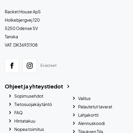
Racket House ApS
Holkebjergvej 120
5250 Odense SV
Tanska
VAT: DK36931108
Evästeet
Ohjeet ja yhteystiedot
Sopimusehdot
Valitus
Tietosuojakäytäntö
Palautetut tavarat
FAQ
Lahjakortti
Hintatakuu
Alennuskoodi
Nopea toimitus
Tilauksen Tila