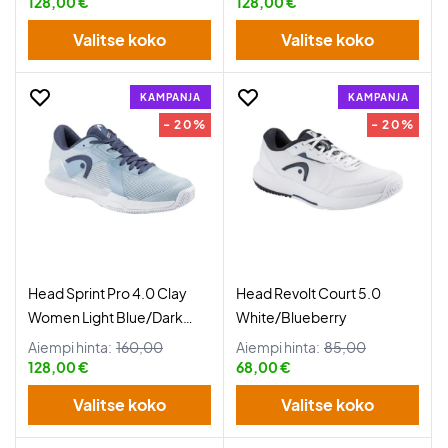
128,00 €
128,00 €
Valitse koko
Valitse koko
KAMPANJA
KAMPANJA
- 20%
- 20%
Head Sprint Pro 4.0 Clay
Head Revolt Court 5.0
Women Light Blue/Dark
White/Blueberry
Blue
Aiempi hinta:
160,00
Aiempi hinta:
85,00
128,00 €
68,00 €
Valitse koko
Valitse koko