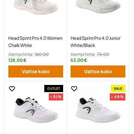
Head Sprint Pro 4.0 Women
Head Sprint Pro 4.0 Junior
Chalk White
White/Black
Aiempi hinta:
160,00
Aiempi hinta:
75,00
128,00 €
53,00 €
Valitse koko
Valitse koko
OUTLET
SALE
- 51%
- 48%