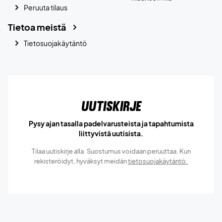
Peruuta tilaus
Tietoa meistä
Tietosuojakäytäntö
Uutiskirje
Pysy ajan tasalla padelvarusteista ja tapahtumista
liittyvistä uutisista.
Tilaa uutiskirje alla. Suostumus voidaan peruuttaa. Kun
rekisteröidyt, hyväksyt meidän
tietosuojakäytäntö.