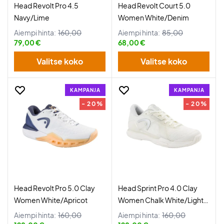
Head Revolt Pro 4.5
Head Revolt Court 5.0
Navy/Lime
Women White/Denim
Aiempi hinta:
160,00
Aiempi hinta:
85,00
79,00 €
68,00 €
Valitse koko
Valitse koko
KAMPANJA
KAMPANJA
- 20%
- 20%
Head Revolt Pro 5.0 Clay
Head Sprint Pro 4.0 Clay
Women White/Apricot
Women Chalk White/Light
Grey
Aiempi hinta:
160,00
Aiempi hinta:
160,00