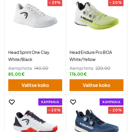
- 39%
- 20%
Head Sprint One Clay
Head Endure Pro BOA
White/Black
White/Yellow
Aiempi hinta:
140,00
Aiempi hinta:
220,00
85,00 €
176,00 €
Valitse koko
Valitse koko
KAMPANJA
KAMPANJA
- 20%
- 20%