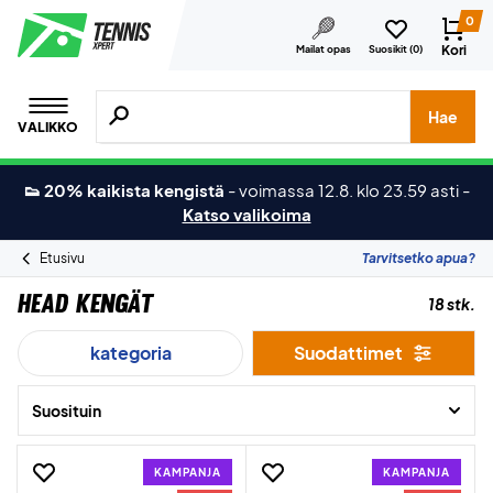
0
Kori
Mailat opas
Suosikit (
0
)
Hae tuotteita, merkkejä jne.
Hae
VALIKKO
👟 20% kaikista kengistä
-
voimassa 12.8. klo 23.59 asti
-
Katso valikoima
Etusivu
Tarvitsetko apua?
Head Kengät
18 stk.
kategoria
Suodattimet
Suosituin
KAMPANJA
KAMPANJA