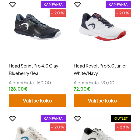
KAMPANJA
KAMPANJA
- 20%
- 20%
Head Sprint Pro 4.0 Clay
Head Revolt Pro 5.0 Junior
Blueberry/Teal
White/Navy
Aiempi hinta:
160,00
Aiempi hinta:
90,00
128,00 €
72,00 €
Valitse koko
Valitse koko
KAMPANJA
OUTLET
- 20%
- 29%