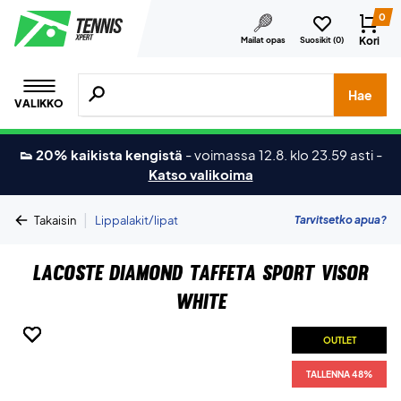
0
Kori
Mailat opas
Suosikit (
0
)
Hae tuotteita, merkkejä jne.
Hae
VALIKKO
👟 20% kaikista kengistä
-
voimassa 12.8. klo 23.59 asti
-
Katso valikoima
|
Tarvitsetko apua?
Takaisin
Lippalakit/lipat
Lacoste Diamond Taffeta Sport Visor
White
OUTLET
OUTLET
OUTLET
OUTLET
TALLENNA 48%
TALLENNA 48%
TALLENNA 48%
TALLENNA 48%