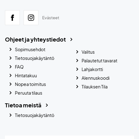
Evästeet
Ohjeet ja yhteystiedot
Sopimusehdot
Valitus
Tietosuojakäytäntö
Palautetut tavarat
FAQ
Lahjakortti
Hintatakuu
Alennuskoodi
Nopea toimitus
Tilauksen Tila
Peruuta tilaus
Tietoa meistä
Tietosuojakäytäntö