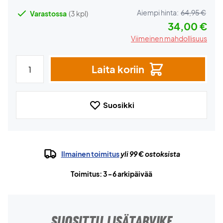
Aiempi hinta:
64,95 €
Varastossa
(3 kpl)
34,00 €
Viimeinen mahdollisuus
Laita koriin
Suosikki
Ilmainen toimitus
yli 99 € ostoksista
Toimitus: 3-6 arkipäivää
SUOSITTU LISÄTARVIKE