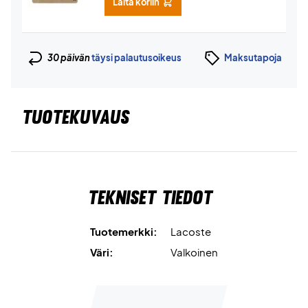
Laita koriin
30 päivän
täysi palautusoikeus
Maksutapoja
TUOTEKUVAUS
Tekniset tiedot
Tuotemerkki:
Lacoste
Väri:
Valkoinen