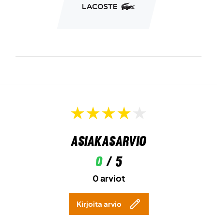
Asiakasarvio
0
/ 5
0 arviot
Kirjoita arvio