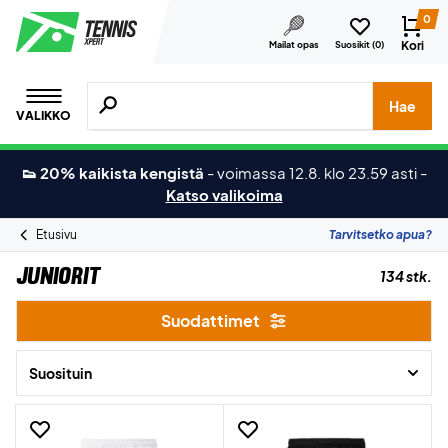
0
Kori
Mailat opas
Suosikit (
0
)
Hae tuotteita, merkkejä jne.
Hae
VALIKKO
👟 20% kaikista kengistä
-
voimassa 12.8. klo 23.59 asti
-
Katso valikoima
Etusivu
Tarvitsetko apua?
Juniorit
134 stk.
Suodattimet
Suosituin