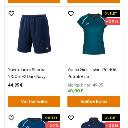
OUTLET
- 20%
Yonex Junior Shorts
Yonex Girls T-shirt 252406
YJ0051EX Dark Navy
Petrol/Blue
44,95 €
Aiempi hinta:
49,95
40,00 €
Valitse koko
Valitse koko
OUTLET
OUTLET
- 20%
- 20%