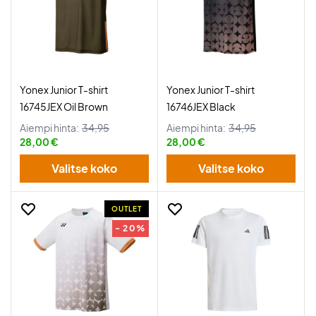
Yonex Junior T-shirt
Yonex Junior T-shirt
16745JEX Oil Brown
16746JEX Black
Aiempi hinta:
34,95
Aiempi hinta:
34,95
28,00 €
28,00 €
Valitse koko
Valitse koko
OUTLET
- 20%