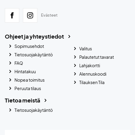
Evästeet
Ohjeet ja yhteystiedot
Sopimusehdot
Valitus
Tietosuojakäytäntö
Palautetut tavarat
FAQ
Lahjakortti
Hintatakuu
Alennuskoodi
Nopea toimitus
Tilauksen Tila
Peruuta tilaus
Tietoa meistä
Tietosuojakäytäntö