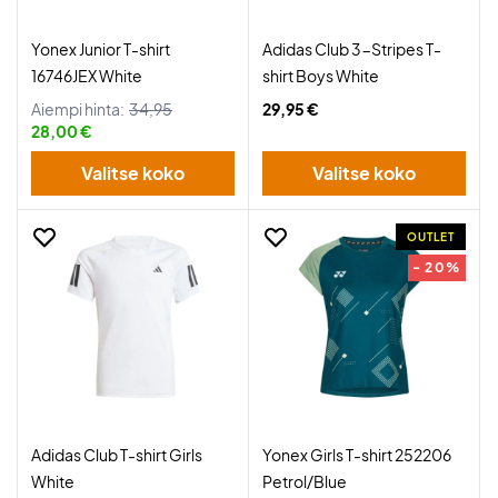
Yonex Junior T-shirt
Adidas Club 3-Stripes T-
16746JEX White
shirt Boys White
Aiempi hinta:
34,95
29,95 €
28,00 €
Valitse koko
Valitse koko
OUTLET
- 20%
Adidas Club T-shirt Girls
Yonex Girls T-shirt 252206
White
Petrol/Blue