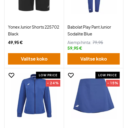
Yonex Junior Shorts 225702
Babolat Play Pant Junior
Black
Sodalite Blue
49,95 €
Aiempi hinta:
79,95
59,95 €
Valitse koko
Valitse koko
LOW PRICE
LOW PRICE
- 24%
- 15%