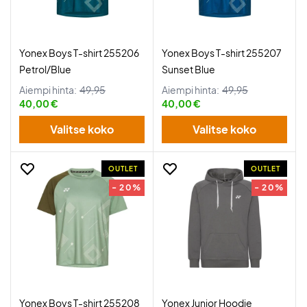
Yonex Boys T-shirt 255206
Yonex Boys T-shirt 255207
Petrol/Blue
Sunset Blue
Aiempi hinta:
49,95
Aiempi hinta:
49,95
40,00 €
40,00 €
Valitse koko
Valitse koko
OUTLET
OUTLET
- 20%
- 20%
Yonex Boys T-shirt 255208
Yonex Junior Hoodie