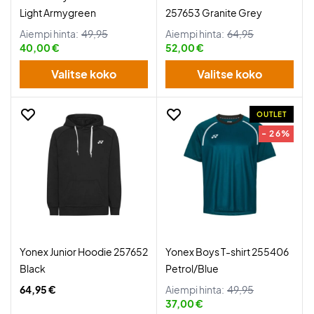
Light Armygreen
257653 Granite Grey
Aiempi hinta:
49,95
Aiempi hinta:
64,95
40,00 €
52,00 €
Valitse koko
Valitse koko
OUTLET
- 26%
Yonex Junior Hoodie 257652
Yonex Boys T-shirt 255406
Black
Petrol/Blue
64,95 €
Aiempi hinta:
49,95
37,00 €