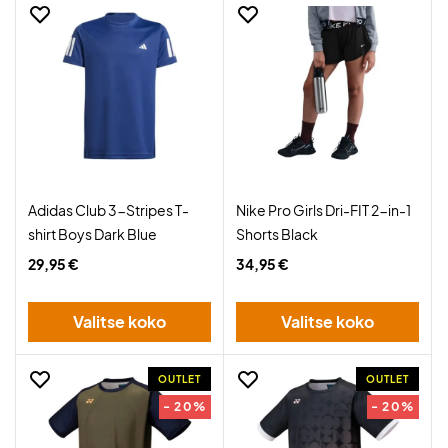
Adidas Club 3-Stripes T-
Nike Pro Girls Dri-FIT 2-in-1
shirt Boys Dark Blue
Shorts Black
29,95 €
34,95 €
Valitse koko
Valitse koko
OUTLET
OUTLET
- 20%
- 20%