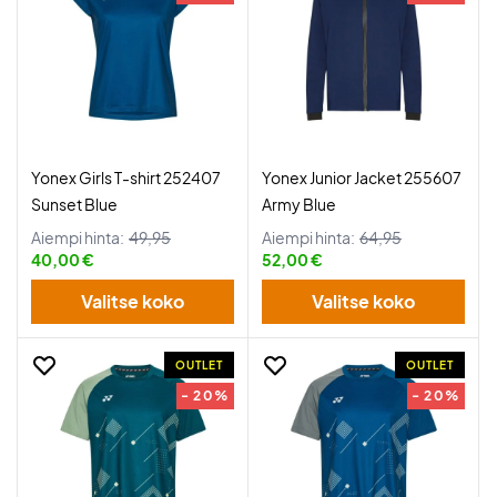
Yonex Girls T-shirt 252407
Yonex Junior Jacket 255607
Sunset Blue
Army Blue
Aiempi hinta:
49,95
Aiempi hinta:
64,95
40,00 €
52,00 €
Valitse koko
Valitse koko
OUTLET
OUTLET
- 20%
- 20%