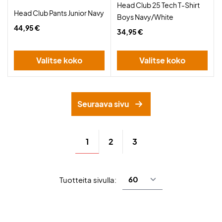
Head Club 25 Tech T-Shirt
Head Club Pants Junior Navy
Boys Navy/White
44,95 €
34,95 €
Valitse koko
Valitse koko
Seuraava sivu
1
2
3
Tuotteita sivulla: