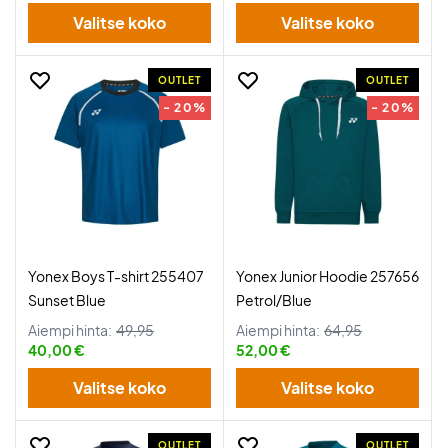
Valitse koko
Valitse koko
OUTLET
OUTLET
- 20%
- 20%
Yonex Boys T-shirt 255407
Yonex Junior Hoodie 257656
Sunset Blue
Petrol/Blue
Aiempi hinta:
49,95
Aiempi hinta:
64,95
40,00 €
52,00 €
Valitse koko
Valitse koko
OUTLET
OUTLET