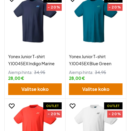
- 20%
- 20%
Yonex Junior T-shirt
Yonex Junior T-shirt
YJ0045EX Indigo Marine
YJ0045EX Blue Green
Aiempi hinta:
34,95
Aiempi hinta:
34,95
28,00 €
28,00 €
Valitse koko
Valitse koko
OUTLET
OUTLET
- 20%
- 20%