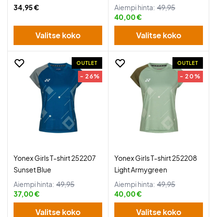
34,95 €
Aiempi hinta:
49,95
40,00 €
Valitse koko
Valitse koko
OUTLET
OUTLET
- 26%
- 20%
Yonex Girls T-shirt 252207
Yonex Girls T-shirt 252208
Sunset Blue
Light Armygreen
Aiempi hinta:
49,95
Aiempi hinta:
49,95
37,00 €
40,00 €
Valitse koko
Valitse koko