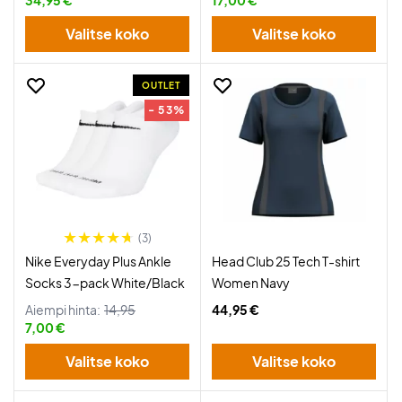
34,95 €
17,00 €
Valitse koko
Valitse koko
OUTLET
- 53%
(3)
Nike Everyday Plus Ankle
Head Club 25 Tech T-shirt
Socks 3-pack White/Black
Women Navy
Aiempi hinta:
14,95
44,95 €
7,00 €
Valitse koko
Valitse koko