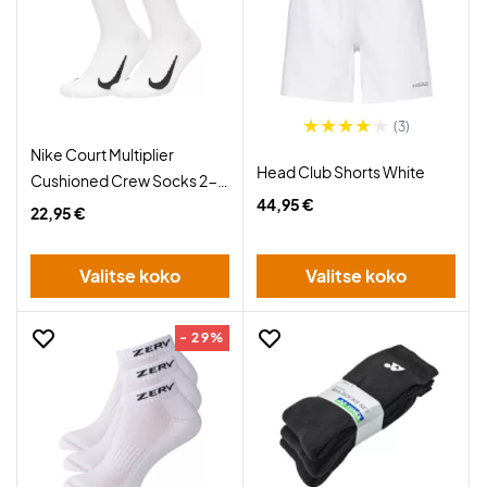
(3)
Nike Court Multiplier
Head Club Shorts White
Cushioned Crew Socks 2-
44,95 €
Pack White
22,95 €
Valitse koko
Valitse koko
- 29%