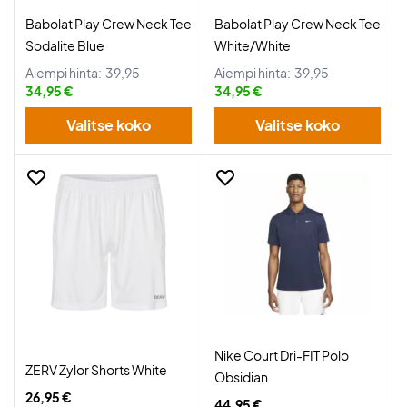
Babolat Play Crew Neck Tee
Babolat Play Crew Neck Tee
Sodalite Blue
White/White
Aiempi hinta:
39,95
Aiempi hinta:
39,95
34,95 €
34,95 €
Valitse koko
Valitse koko
Nike Court Dri-FIT Polo
ZERV Zylor Shorts White
Obsidian
26,95 €
44,95 €