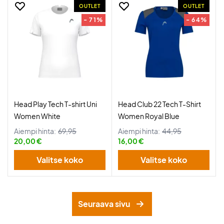
OUTLET
OUTLET
- 71%
- 64%
Head Play Tech T-shirt Uni
Head Club 22 Tech T-Shirt
Women White
Women Royal Blue
Aiempi hinta:
69,95
Aiempi hinta:
44,95
20,00 €
16,00 €
Valitse koko
Valitse koko
Seuraava sivu