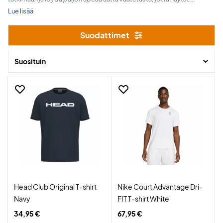
terävältä kentällä. Vietämme Halloweenia ajalla 23. lokakuuta - 3.
Lue lisää
marraskuuta.
Suodattimet
Hyviä ostoksia!
Suosituin
Head Club Original T-shirt
Nike Court Advantage Dri-
Navy
FIT T-shirt White
34,95 €
67,95 €