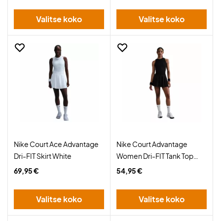
Valitse koko
Valitse koko
Nike Court Ace Advantage
Nike Court Advantage
Dri-FIT Skirt White
Women Dri-FIT Tank Top
Black
69,95 €
54,95 €
Valitse koko
Valitse koko