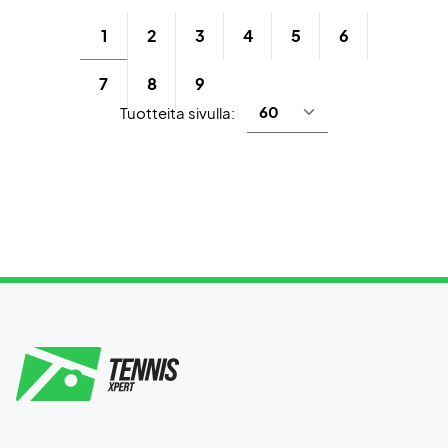
1
2
3
4
5
6
7
8
9
Tuotteita sivulla: