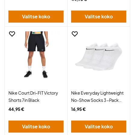
Valitse koko
Valitse koko
Nike Court Dri-FIT Victory
Nike Everyday Lightweight
Shorts 7in Black
No-Show Socks 3-Pack
White
44,95 €
16,95 €
Valitse koko
Valitse koko