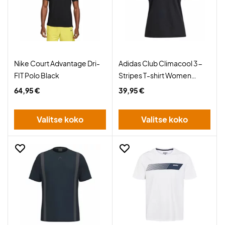
Nike Court Advantage Dri-
Adidas Club Climacool 3-
FIT Polo Black
Stripes T-shirt Women
Black
64,95 €
39,95 €
Valitse koko
Valitse koko