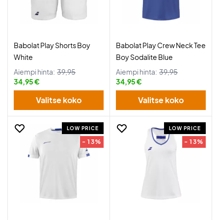
Babolat Play Shorts Boy
Babolat Play Crew Neck Tee
White
Boy Sodalite Blue
Aiempi hinta:
39,95
Aiempi hinta:
39,95
34,95 €
34,95 €
Valitse koko
Valitse koko
LOW PRICE
LOW PRICE
- 13%
- 13%