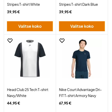
Stripes T-shirt White
Stripes T-shirt Dark Blue
39,95 €
39,95 €
Valitse koko
Valitse koko
Head Club 25 Tech T-shirt
Nike Court Advantage Dri-
Navy/White
FIT T-shirt Armory Navy
44,95 €
67,95 €