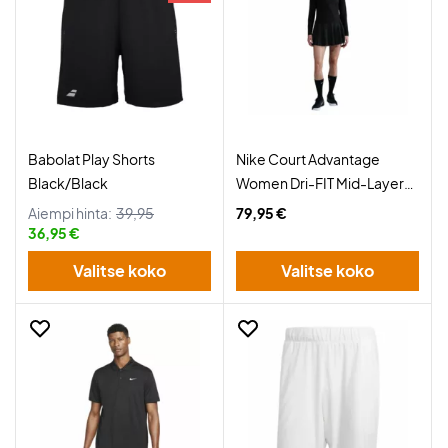
Babolat Play Shorts
Nike Court Advantage
Black/Black
Women Dri-FIT Mid-Layer
Top Black
Aiempi hinta:
39,95
79,95 €
36,95 €
Valitse koko
Valitse koko