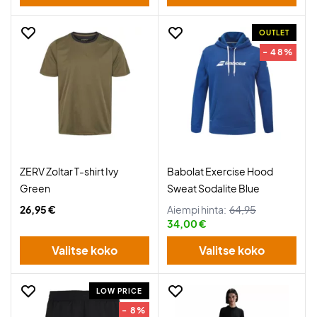
OUTLET
- 48%
ZERV Zoltar T-shirt Ivy
Babolat Exercise Hood
Green
Sweat Sodalite Blue
26,95 €
Aiempi hinta:
64,95
34,00 €
Valitse koko
Valitse koko
LOW PRICE
- 8%