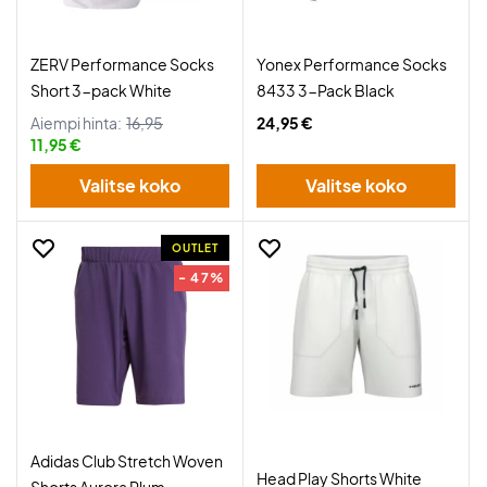
ZERV Performance Socks
Yonex Performance Socks
Short 3-pack White
8433 3-Pack Black
Aiempi hinta:
16,95
24,95 €
11,95 €
Valitse koko
Valitse koko
OUTLET
- 47%
Adidas Club Stretch Woven
Head Play Shorts White