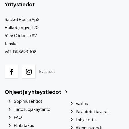
Yritystiedot
Racket House ApS
Holkebjergvej 120
5250 Odense SV
Tanska
VAT: DK36931108
Evästeet
Ohjeet ja yhteystiedot
Sopimusehdot
Valitus
Tietosuojakäytäntö
Palautetut tavarat
FAQ
Lahjakortti
Hintatakuu
Alennuskoodi