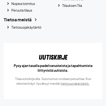
Nopea toimitus
Tilauksen Tila
Peruuta tilaus
Tietoa meistä
Tietosuojakäytäntö
Uutiskirje
Pysy ajan tasalla padelvarusteista ja tapahtumista
liittyvistä uutisista.
Tilaa uutiskirje alla. Suostumus voidaan peruuttaa. Kun
rekisteröidyt, hyväksyt meidän
tietosuojakäytäntö.