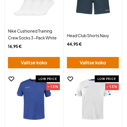
Nike Cushioned Training
Head Club Shorts Navy
Crew Socks 3-Pack White
44,95 €
16,95 €
Valitse koko
Valitse koko
LOW PRICE
LOW PRICE
- 13%
- 13%