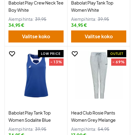
Babolat Play Crew Neck Tee
Babolat Play Tank Top
Boy White
Women White
Aiempi hinta:
39,95
Aiempi hinta:
39,95
34,95 €
34,95 €
Valitse koko
Valitse koko
LOW PRICE
OUTLET
- 13%
- 69%
Babolat Play Tank Top
Head Club Rosie Pants
Women Sodalite Blue
Women Grey Melange
Aiempi hinta:
39,95
Aiempi hinta:
54,95