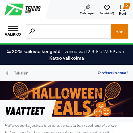
0
Kori
Mailat opas
Suosikit (
0
)
Hae tuotteita, merkkejä jne.
Hae
VALIKKO
👟 20% kaikista kengistä
-
voimassa 12.8. klo 23.59 asti
-
Katso valikoima
Takaisin
Tarvitsetko apua?
Vaatteet
Halloween-tarjouksia monista hienoista tennivaatteista! Lähde
tutkimaan ja löydä paljon upeaa uutta vaatetusta, jotta näytät