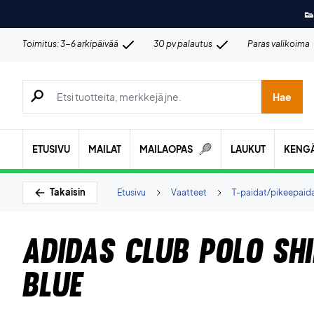
👟
Toimitus: 3-6 arkipäivää
30 pv palautus
Paras valikoima
Hae tuotteita, merkkejä jne.
Hae
ETUSIVU
MAILAT
MAILAOPAS
LAUKUT
KENG
Takaisin
Etusivu
Vaatteet
T-paidat/pikeepaid
Adidas Club Polo Shi
Blue