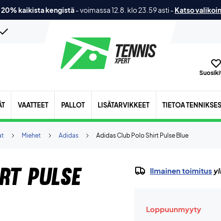
 20% kaikista kengistä
-
voimassa 12.8. klo 23.59 asti
-
Katso valikoi
Suosikit
ÄT
VAATTEET
PALLOT
LISÄTARVIKKEET
TIETOA TENNIKSE
at
Miehet
Adidas
Adidas Club Polo Shirt Pulse Blue
rt Pulse
Ilmainen toimitus
yl
Loppuunmyyty