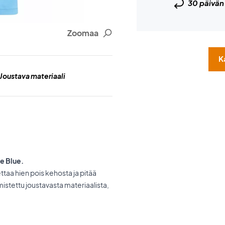
30 päivä
Zoomaa
K
Joustava materiaali
e Blue.
aa hien pois kehosta ja pitää
mistettu joustavasta materiaalista,