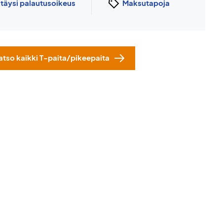
n
täysi palautusoikeus
Maksutapoja
atso kaikki T-paita/pikeepaita