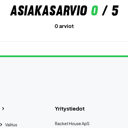
Asiakasarvio
0
/ 5
0 arviot
Yritystiedot
Racket House ApS
Valitus