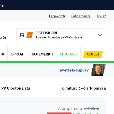
ma
Lahjakortti
Tietoa meistä
Apua?
OSTOSKORI
0
Ilmainen toimitus yli 99 € ostoille
 (
0
)
STÄ
OPPAAT
TUOTEMERKIT
UUTUUDET
OUTLET
Tarvitsetko apua?
i 99 € ostoksista
Toimitus: 3-6 arkipäivää
Aiempi hinta:
54,95 €