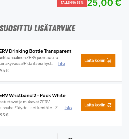
25,00 €
TALLENNA 55%
SUOSITTU LISÄTARVIKE
ERV Drinking Bottle Transparent
unktionaalinen ZERV juomapullo
Laita koriin
pinäkyvässä!Pidä itsesi hyd...
Info
,95
€
ERV Wristband 2-Pack White
hastuttavat ja mukavat ZERV
Laita koriin
kinauhat!Täydelliset kentälle - Z...
Info
,95
€