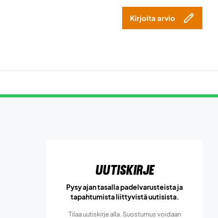
Kirjoita arvio
Uutiskirje
Pysy ajan tasalla padelvarusteista ja
tapahtumista liittyvistä uutisista.
Tilaa uutiskirje alla. Suostumus voidaan