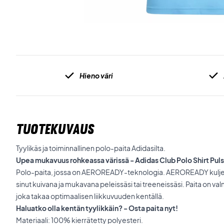
Hieno väri
TUOTEKUVAUS
Tyylikäs ja toiminnallinen polo-paita Adidasilta.
Upea mukavuus rohkeassa värissä - Adidas Club Polo Shirt Puls
Polo-paita, jossa on AEROREADY-teknologia. AEROREADY kuljett
sinut kuivana ja mukavana peleissäsi tai treeneissäsi. Paita on val
joka takaa optimaalisen liikkuvuuden kentällä.
Haluatko olla kentän tyylikkäin? - Osta paita nyt!
Materiaali: 100% kierrätetty polyesteri.