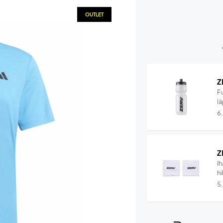
OUTLET
Z
F
lä
6
Z
I
hi
5