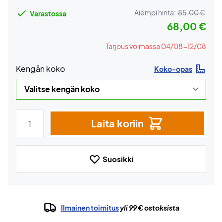
Aiempi hinta:
85,00 €
Varastossa
68,00 €
Tarjous voimassa 04/08-12/08
Kengän koko
Koko-opas
Laita koriin
Suosikki
Ilmainen toimitus
yli 99 € ostoksista