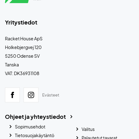
Yritystiedot
Racket House ApS
Holkebjergvej 120
5250 Odense SV
Tanska
VAT: DK36931108
Evästeet
Ohjeet ja yhteystiedot
Sopimusehdot
Valitus
Tietosuojakäytäntö
Palautetut tavarat