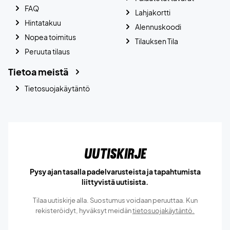
FAQ
Lahjakortti
Hintatakuu
Alennuskoodi
Nopea toimitus
Tilauksen Tila
Peruuta tilaus
Tietoa meistä
Tietosuojakäytäntö
Uutiskirje
Pysy ajan tasalla padelvarusteista ja tapahtumista
liittyvistä uutisista.
Tilaa uutiskirje alla. Suostumus voidaan peruuttaa. Kun
rekisteröidyt, hyväksyt meidän
tietosuojakäytäntö.