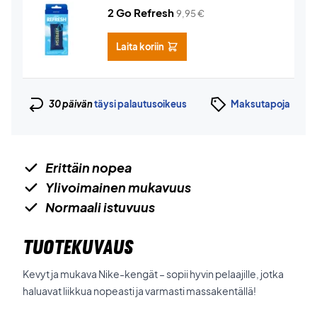
2 Go Refresh
9,95
€
Laita koriin
30 päivän
täysi palautusoikeus
Maksutapoja
Erittäin nopea
Ylivoimainen mukavuus
Normaali istuvuus
TUOTEKUVAUS
Kevyt ja mukava Nike-kengät – sopii hyvin pelaajille, jotka
haluavat liikkua nopeasti ja varmasti massakentällä!