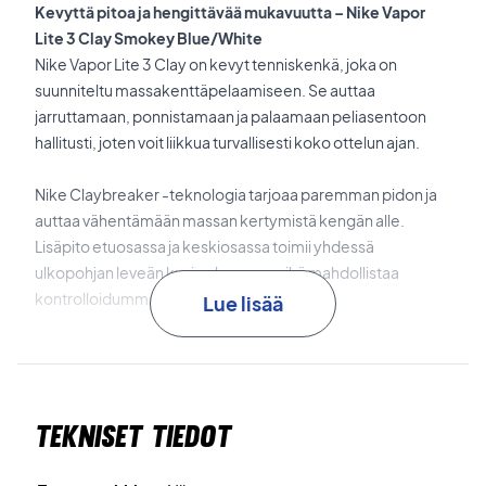
Kevyttä pitoa ja hengittävää mukavuutta – Nike Vapor
Lite 3 Clay Smokey Blue/White
Nike Vapor Lite 3 Clay on kevyt tenniskenkä, joka on
suunniteltu massakenttäpelaamiseen. Se auttaa
jarruttamaan, ponnistamaan ja palaamaan peliasentoon
hallitusti, joten voit liikkua turvallisesti koko ottelun ajan.
Nike Claybreaker -teknologia tarjoaa paremman pidon ja
auttaa vähentämään massan kertymistä kengän alle.
Lisäpito etuosassa ja keskiosassa toimii yhdessä
ulkopohjan leveän kuvion kanssa, mikä mahdollistaa
kontrolloidummat liu’ut massakentällä.
Lue lisää
Ulkopohja on valmistettu uudesta ja kevyemmästä
kumiyhdisteestä, mikä tekee kengästä kevyemmän kuin
aiemmat Vapor Lite -mallit. Pehmeä ja tukea antava
Tekniset tiedot
vaahtomuovinen välimäki tarjoaa mukavuutta, kun taas
kestävä engineered mesh -päällinen varmistaa
hengittävyyden ja kestävyyden.