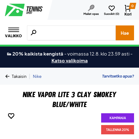
0
Kori
Mailat opas
Suosikit (
0
)
Hae tuotteita, merkkejä jne.
Hae
VALIKKO
👟 20% kaikista kengistä
-
voimassa 12.8. klo 23.59 asti
-
Katso valikoima
|
Tarvitsetko apua?
Takaisin
Nike
Nike Vapor Lite 3 Clay Smokey
Blue/White
KAMPANJA
KAMPANJA
KAMPANJA
KAMPANJA
KAMPANJA
KAMPANJA
KAMPANJA
KAMPANJA
TALLENNA 20%
TALLENNA 20%
TALLENNA 20%
TALLENNA 20%
TALLENNA 20%
TALLENNA 20%
TALLENNA 20%
TALLENNA 20%