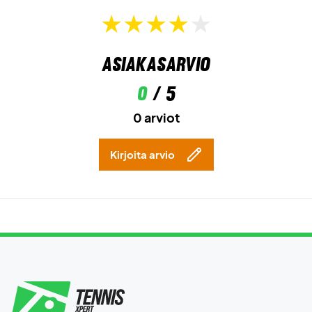
Väri:
Smokey Blue/Light Bone/New Slate/Valkoinen.
Asiakasarvio
0
/ 5
0 arviot
Kirjoita arvio