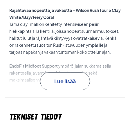
Räjähtävää nopeutta ja vakautta – Wilson Rush Tour 5 Clay
White/Bay/Fiery Coral
Tämä clay-malli on kehitetty intensiiviseen peliin
hiekkapintaisilla kentillä, joissa nopeat suunnanmuutokset,
hallitut liu’ut ja räjähtävä kiihtyvyys ovat ratkaisevia. Kenkä
on rakennettu suositun Rush-istuvuuden ympärille ja
tarjoaa napakan ja vakaan tuntuman koko ottelun ajan.
EndoFit Midfoot Support
ympäröi jalan sukkamaisella
rakenteella ja varmistaa tiukan istuvuuden sekä
maksimaalisen vakauden sivuttaisliikkeissä.
Lue lisää
Dual Axis Speed Carbon Chassis
tarjoaa poikkeuksellisen
sivuttaiskontrollin, jotta voit liukua ja palata nopeasti takaisin
peliasentoon.
Tekniset tiedot
4D Flex Carbon FORTYFIVE
-teknologialla varmistaa
joustavuuden, räjähtävän etenemisen ja vakauden