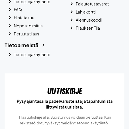
Tietosuojakäytäntö
Palautetut tavarat
FAQ
Lahjakortti
Hintatakuu
Alennuskoodi
Nopea toimitus
Tilauksen Tila
Peruuta tilaus
Tietoa meistä
Tietosuojakäytäntö
Uutiskirje
Pysy ajan tasalla padelvarusteista ja tapahtumista
liittyvistä uutisista.
Tilaa uutiskirje alla. Suostumus voidaan peruuttaa. Kun
rekisteröidyt, hyväksyt meidän
tietosuojakäytäntö.