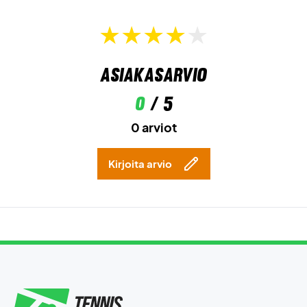
Ota hallinta kentällä – osta Wilson Rush Tour 5 Clay jo
tänään!
Väri:
White/Bay/Fiery Coral.
Asiakasarvio
0
/ 5
0 arviot
Kirjoita arvio