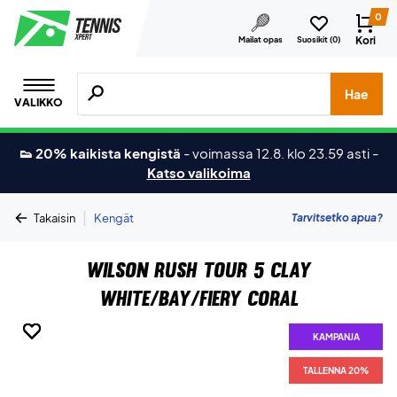
0
Kori
Mailat opas
Suosikit (
0
)
Hae tuotteita, merkkejä jne.
Hae
VALIKKO
👟 20% kaikista kengistä
-
voimassa 12.8. klo 23.59 asti
-
Katso valikoima
|
Tarvitsetko apua?
Takaisin
Kengät
Wilson Rush Tour 5 Clay
White/Bay/Fiery Coral
KAMPANJA
KAMPANJA
KAMPANJA
KAMPANJA
KAMPANJA
KAMPANJA
KAMPANJA
KAMPANJA
TALLENNA 20%
TALLENNA 20%
TALLENNA 20%
TALLENNA 20%
TALLENNA 20%
TALLENNA 20%
TALLENNA 20%
TALLENNA 20%