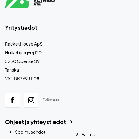
Yritystiedot
Racket House ApS
Holkebjergvej 120
5250 Odense SV
Tanska
VAT: DK36931108
Evästeet
Ohjeet ja yhteystiedot
Sopimusehdot
Valitus