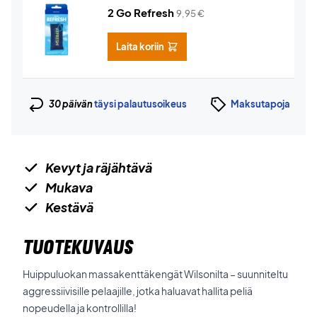
2 Go Refresh
9,95
€
Laita koriin
30 päivän
täysi palautusoikeus
Maksutapoja
Kevyt ja räjähtävä
Mukava
Kestävä
TUOTEKUVAUS
Huippuluokan massakenttäkengät Wilsonilta – suunniteltu
aggressiivisille pelaajille, jotka haluavat hallita peliä
nopeudella ja kontrollilla!