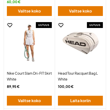
60,00 €
Valitse koko
Valitse koko
UUTUUS
UUTUUS
Nike Court Slam Dri-FIT Skirt
Head Tour Racquet Bag L
White
White
89,95 €
100,00 €
Valitse koko
Laita koriin