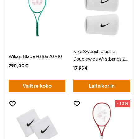
Nike Swoosh Classic
Wilson Blade 98 18x20 V10
Doublewide Wristbands 2-
290,00 €
Pack White/Black
17,95 €
Valitse koko
Laita koriin
- 13%