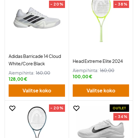
- 20%
- 38%
Adidas Barricade 14 Cloud
Head Extreme Elite 2024
White/Core Black
Aiempi hinta:
160,00
Aiempi hinta:
160,00
100,00 €
128,00 €
Valitse koko
Valitse koko
- 20%
OUTLET
- 34%