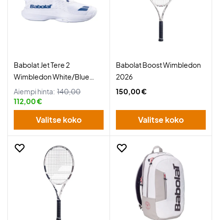
Babolat Jet Tere 2
Babolat Boost Wimbledon
Wimbledon White/Blue
2026
Navy
Aiempi hinta:
140,00
150,00 €
112,00 €
Valitse koko
Valitse koko