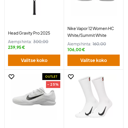
Nike Vapor 12 Women HC
Head Gravity Pro 2025
White/Summit White
Aiempi hinta:
300,00
Aiempi hinta:
160,00
239,95 €
106,00 €
Valitse koko
Valitse koko
OUTLET
- 25%