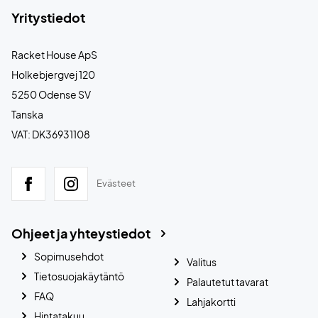
Yritystiedot
Racket House ApS
Holkebjergvej 120
5250 Odense SV
Tanska
VAT: DK36931108
Evästeet
Ohjeet ja yhteystiedot
Sopimusehdot
Valitus
Tietosuojakäytäntö
Palautetut tavarat
FAQ
Lahjakortti
Hintatakuu