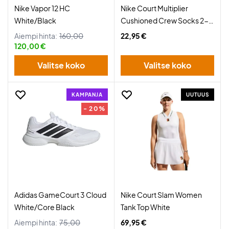
Nike Vapor 12 HC
Nike Court Multiplier
White/Black
Cushioned Crew Socks 2-
Pack White
Aiempi hinta:
160,00
22,95 €
120,00 €
Valitse koko
Valitse koko
KAMPANJA
UUTUUS
- 20%
Adidas GameCourt 3 Cloud
Nike Court Slam Women
White/Core Black
Tank Top White
Aiempi hinta:
75,00
69,95 €