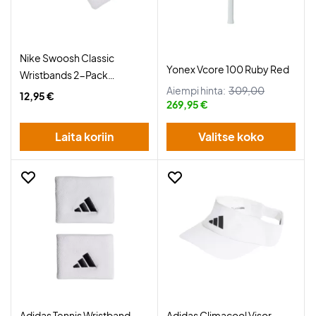
Nike Swoosh Classic
Yonex Vcore 100 Ruby Red
Wristbands 2-Pack
Aiempi hinta:
309,00
White/Black
12,95 €
269,95 €
Laita koriin
Valitse koko
Adidas Tennis Wristband
Adidas Climacool Visor