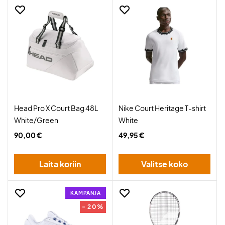
Head Pro X Court Bag 48L
Nike Court Heritage T-shirt
White/Green
White
90,00 €
49,95 €
Laita koriin
Valitse koko
KAMPANJA
- 20%