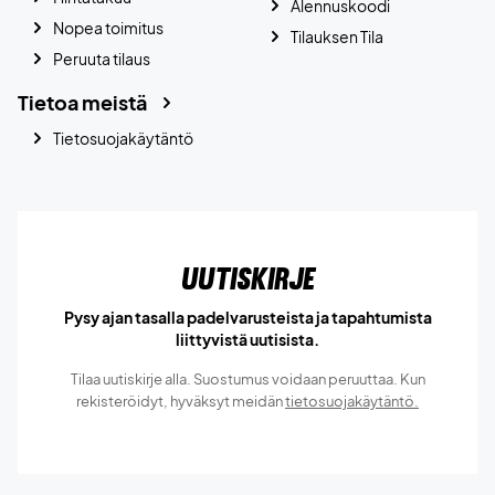
Alennuskoodi
Nopea toimitus
Tilauksen Tila
Peruuta tilaus
Tietoa meistä
Tietosuojakäytäntö
Uutiskirje
Pysy ajan tasalla padelvarusteista ja tapahtumista
liittyvistä uutisista.
Tilaa uutiskirje alla. Suostumus voidaan peruuttaa. Kun
rekisteröidyt, hyväksyt meidän
tietosuojakäytäntö.