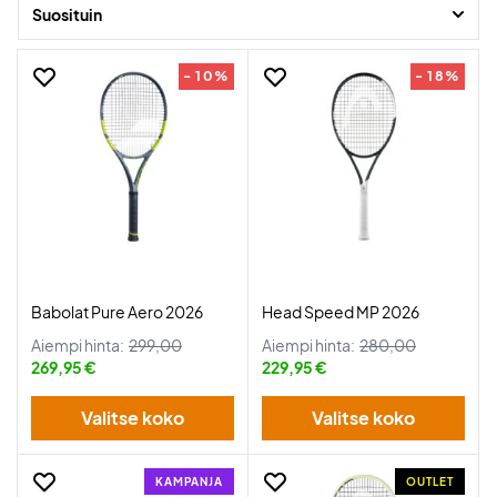
blot vil have stilen fra årets mest ikoniske tennisdage i Paris, finder du
Suosituin
dine favoritter her.
- 10%
- 18%
Babolat Pure Aero 2026
Head Speed MP 2026
Aiempi hinta:
299,00
Aiempi hinta:
280,00
269,95 €
229,95 €
Valitse koko
Valitse koko
KAMPANJA
OUTLET