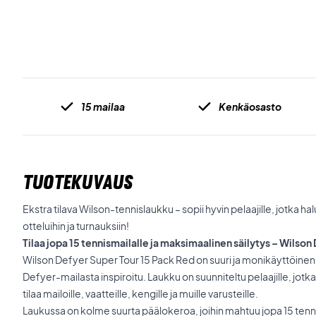
15 mailaa
Kenkäosasto
TUOTEKUVAUS
Ekstra tilava Wilson-tennislaukku – sopii hyvin pelaajille, jotka
otteluihin ja turnauksiin!
Tilaa jopa 15 tennismailalle ja maksimaalinen säilytys – Wilson
Wilson Defyer Super Tour 15 Pack Red on suuri ja monikäyttöinen
Defyer-mailasta inspiroitu. Laukku on suunniteltu pelaajille, jot
tilaa mailoille, vaatteille, kengille ja muille varusteille.
Laukussa on kolme suurta päälokeroa, joihin mahtuu jopa 15 ten