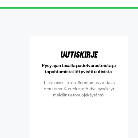
Uutiskirje
Pysy ajan tasalla padelvarusteista ja
tapahtumista liittyvistä uutisista.
Tilaa uutiskirje alla. Suostumus voidaan
peruuttaa. Kun rekisteröidyt, hyväksyt
meidän
tietosuojakäytäntö.