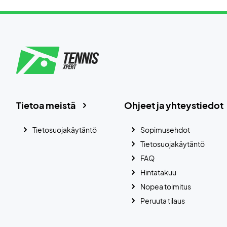
Tietoa meistä
Ohjeet ja yhteystiedot
Tietosuojakäytäntö
Sopimusehdot
Tietosuojakäytäntö
FAQ
Hintatakuu
Nopea toimitus
Peruuta tilaus