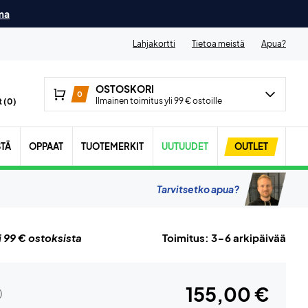
ma
Lahjakortti
Tietoa meistä
Apua?
OSTOSKORI
0
Ilmainen toimitus yli 99 € ostoille
 (
0
)
STÄ
OPPAAT
TUOTEMERKIT
UUTUUDET
OUTLET
Tarvitsetko apua?
i 99 € ostoksista
Toimitus: 3-6 arkipäivää
155,00 €
)