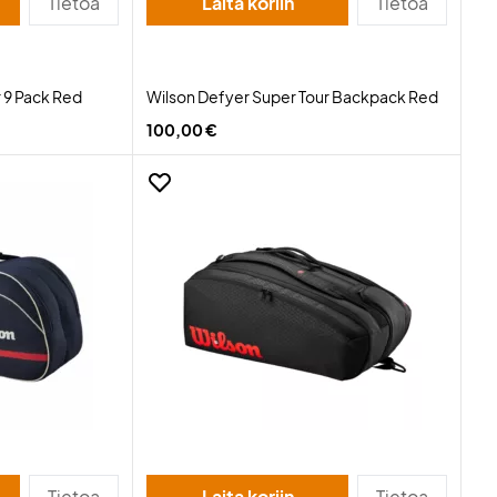
Tietoa
Laita koriin
Tietoa
 9 Pack Red
Wilson Defyer Super Tour Backpack Red
100,00 €
Tietoa
Laita koriin
Tietoa