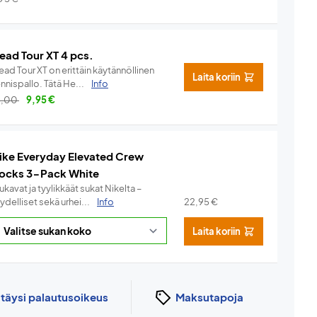
ead Tour XT 4 pcs.
ad Tour XT on erittäin käytännöllinen
Laita koriin
nnispallo. Tätä He...
Info
3,00
9,95
€
ike Everyday Elevated Crew
ocks 3-Pack White
kavat ja tyylikkäät sukat Nikelta –
ydelliset sekä urhei...
Info
22,95
€
Laita koriin
n
täysi palautusoikeus
Maksutapoja