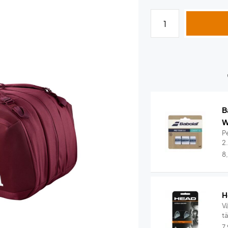
B
W
Pe
2
8
H
V
t
7