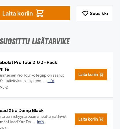
Laita koriin
Suosikki
SUOSITTU LISÄTARVIKE
abolat Pro Tour 2.0 3-Pack
hite
Laita koriin
rinteinen Pro Tour -otegrip on saanut
.0-päivityksen - nyt ene...
Info
,95
€
ead Xtra Damp Black
ältä tenniskyynärpään aiheuttamat kivut
Laita koriin
ämän Head Xtra Da...
Info
,95
€