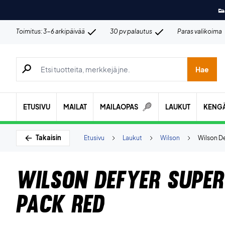
👟
Toimitus: 3-6 arkipäivää
30 pv palautus
Paras valikoima
Hae tuotteita, merkkejä jne.
Hae
ETUSIVU
MAILAT
MAILAOPAS
LAUKUT
KENG
Takaisin
Etusivu
Laukut
Wilson
Wilson De
Wilson Defyer Super
Pack Red