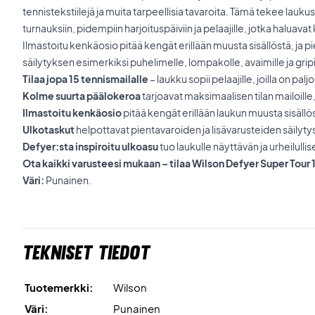
tennistekstiilejä ja muita tarpeellisia tavaroita. Tämä tekee lauk
turnauksiin, pidempiin harjoituspäiviin ja pelaajille, jotka haluav
Ilmastoitu kenkäosio pitää kengät erillään muusta sisällöstä, ja p
säilytyksen esimerkiksi puhelimelle, lompakolle, avaimille ja gripi
Tilaa jopa 15 tennismailalle
– laukku sopii pelaajille, joilla on palj
Kolme suurta päälokeroa
tarjoavat maksimaalisen tilan mailoille, 
Ilmastoitu kenkäosio
pitää kengät erillään laukun muusta sisällö
Ulkotaskut
helpottavat pientavaroiden ja lisävarusteiden säilyty
Defyer:sta inspiroitu ulkoasu
tuo laukulle näyttävän ja urheilulli
Ota kaikki varusteesi mukaan – tilaa Wilson Defyer Super Tour 
Väri:
Punainen.
Tekniset tiedot
Tuotemerkki:
Wilson
Väri:
Punainen