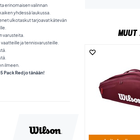
usta erinomaisen valinnan
at kaiken yhdessä laukussa.
ienet ulkotaskut tarjoavat kätevän
lle.
MUUT 
on varusteita.
vaatteille ja tennisvarusteille.
stä.
stä.
sen ilmeen.
15 Pack Red jo tänään!