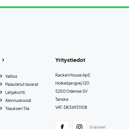
Yritystiedot
Racket House ApS
Valitus
Holkebjergvej 120
Palautetut tavarat
5250 Odense SV
Lahjakortti
Tanska
Alennuskoodi
VAT: DK36931108
Tilauksen Tila
Evästeet