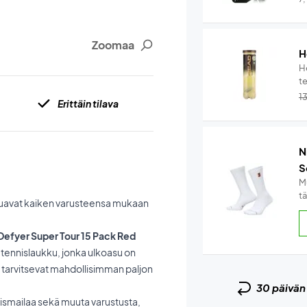
Zoomaa
H
He
te
1
Erittäin tilava
N
S
Mu
tä
 haluavat kaiken varusteensa mukaan
 Defyer Super Tour 15 Pack Red
 tennislaukku, jonka ulkoasu on
ka tarvitsevat mahdollisimman paljon
30 päivä
nismailaa sekä muuta varustusta,