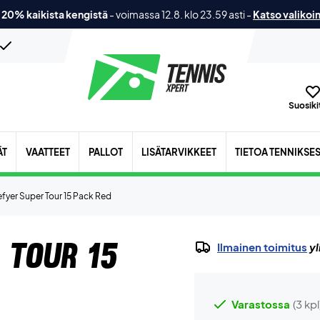
 20% kaikista kengistä
-
voimassa 12.8. klo 23.59 asti
-
Katso valikoi
Suosikit
ÄT
VAATTEET
PALLOT
LISÄTARVIKKEET
TIETOA TENNIKSE
fyer Super Tour 15 Pack Red
 Tour 15
Ilmainen toimitus
yl
Varastossa
(3 kpl