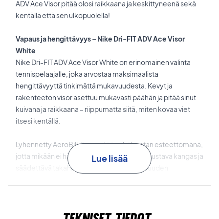
ADV Ace Visor pitää olosi raikkaana ja keskittyneenä sekä
kentällä että sen ulkopuolella!
Vapaus ja hengittävyys – Nike Dri-FIT ADV Ace Visor
White
Nike Dri-FIT ADV Ace Visor White on erinomainen valinta
tennispelaajalle, joka arvostaa maksimaalista
hengittävyyttä tinkimättä mukavuudesta. Kevyt ja
rakenteeton visor asettuu mukavasti päähän ja pitää sinut
kuivana ja raikkaana – riippumatta siitä, miten kovaa viet
itsesi kentällä.
Lyhennetty AeroBill-lippa pitää näkökentän esteettömänä,
jotta mikään ei häiritse tärkeällä hetkellä. Joustava kangas ja
Lue lisää
säädettävä takahihna mahdollistavat istuvuuden
säätämisen juuri oman mieltymyksesi mukaan – alusta
loppuun saakka.
Tekniset tiedot
Nike Dri-FIT ADV
pitää olosi kuivana ja mukavana koko