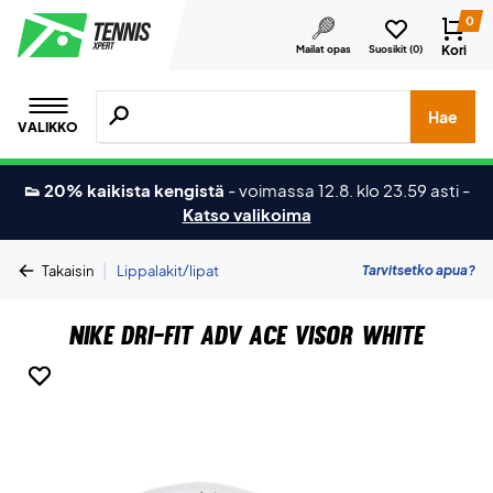
0
Kori
Mailat opas
Suosikit (
0
)
Hae tuotteita, merkkejä jne.
Hae
VALIKKO
👟 20% kaikista kengistä
-
voimassa 12.8. klo 23.59 asti
-
Katso valikoima
|
Tarvitsetko apua?
Takaisin
Lippalakit/lipat
Nike Dri-FIT ADV Ace Visor White