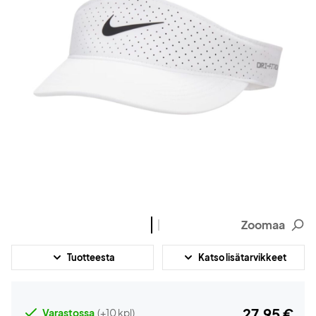
Zoomaa
Tuotteesta
Katso lisätarvikkeet
27,95 €
Varastossa
(+10 kpl)