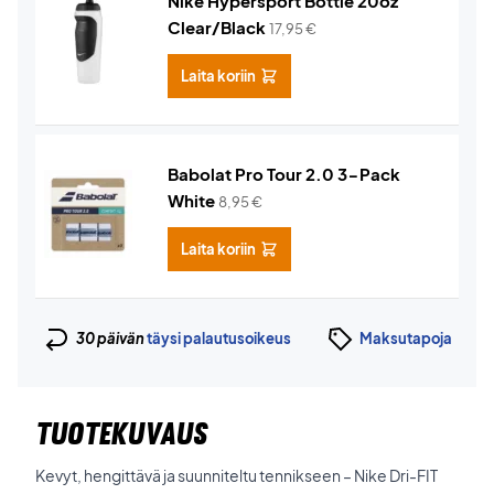
Nike Hypersport Bottle 20oz
Clear/Black
17,95
€
Laita koriin
Babolat Pro Tour 2.0 3-Pack
White
8,95
€
Laita koriin
30 päivän
täysi palautusoikeus
Maksutapoja
TUOTEKUVAUS
Kevyt, hengittävä ja suunniteltu tennikseen – Nike Dri-FIT