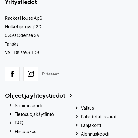
Yritystiedot
Racket House ApS
Holkebjergvej 120
5250 Odense SV
Tanska
VAT: DK36931108
Evästeet
Ohjeet ja yhteystiedot
Sopimusehdot
Valitus
Tietosuojakäytäntö
Palautetut tavarat
FAQ
Lahjakortti
Hintatakuu
Alennuskoodi