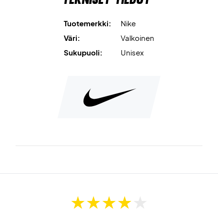
ottelun ajan.
Tuotemerkki:
Nike
Lyhennetty AeroBill-lippa
takaa esteettömän
Väri:
Valkoinen
näkökentän ja vähentää häiriöitä pelin aikana.
Sukupuoli:
Unisex
Strateginen ilmanvaihto
varmistaa hyvän ilmankierron
siellä, missä sitä eniten tarvitset.
UV-suoja
suojaa auringolta niissä kohdissa, jotka jäävät
lipan alle.
Säädettävä takahihna
helpottaa istuvuuden
muokkaamista.
Pelaa raikkaana ja keskittyneenä – tilaa Nike Dri-FIT ADV
Ace Visor White jo tänään!
Materiaali:
90% polyesteri / 10% spandex (pääosa).
Väri:
Valkoinen/Anthracite/Musta.