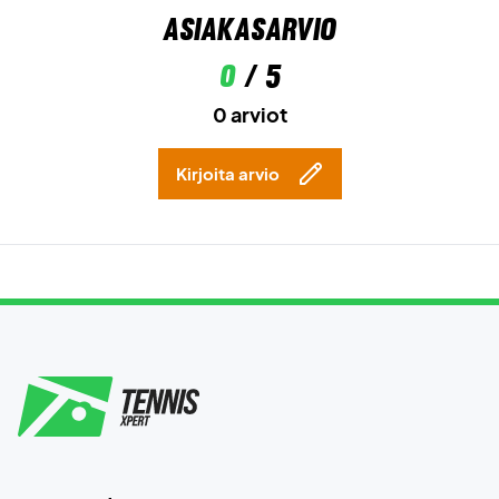
Asiakasarvio
0
/ 5
0 arviot
Kirjoita arvio