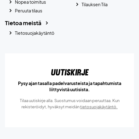
Nopea toimitus
Tilauksen Tila
Peruuta tilaus
Tietoa meistä
Tietosuojakäytäntö
Uutiskirje
Pysy ajan tasalla padelvarusteista ja tapahtumista
liittyvistä uutisista.
Tilaa uutiskirje alla. Suostumus voidaan peruuttaa. Kun
rekisteröidyt, hyväksyt meidän
tietosuojakäytäntö.