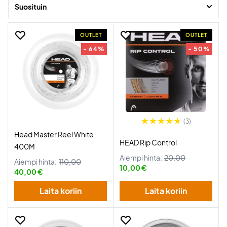
Suosituin
OUTLET
OUTLET
- 64%
- 50%
(3)
Head Master Reel White
HEAD Rip Control
400M
Aiempi hinta:
20,00
Aiempi hinta:
110,00
10,00 €
40,00 €
Laita koriin
Laita koriin