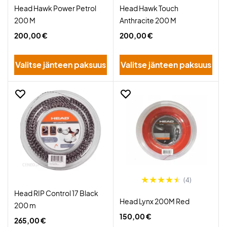
Head Hawk Power Petrol
Head Hawk Touch
200 M
Anthracite 200 M
200,00 €
200,00 €
Valitse jänteen paksuus
Valitse jänteen paksuus
(4)
Head RIP Control 17 Black
Head Lynx 200M Red
200 m
150,00 €
265,00 €