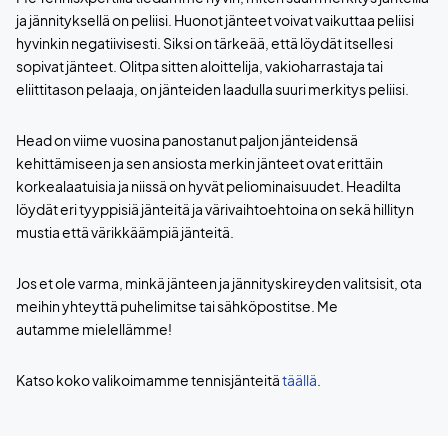
ja jännityksellä on peliisi. Huonot jänteet voivat vaikuttaa peliisi
hyvinkin negatiivisesti. Siksi on tärkeää, että löydät itsellesi
sopivat jänteet. Olitpa sitten aloittelija, vakioharrastaja tai
eliittitason pelaaja, on jänteiden laadulla suuri merkitys peliisi.
Head on viime vuosina panostanut paljon jänteidensä
kehittämiseen ja sen ansiosta merkin jänteet ovat erittäin
korkealaatuisia ja niissä on hyvät peliominaisuudet. Headilta
löydät eri tyyppisiä jänteitä ja värivaihtoehtoina on sekä hillityn
mustia että värikkäämpiä jänteitä.
Jos et ole varma, minkä jänteen ja jännityskireyden valitsisit, ota
meihin yhteyttä puhelimitse tai sähköpostitse. Me
autamme mielellämme!
Katso koko valikoimamme tennisjänteitä
täällä
.