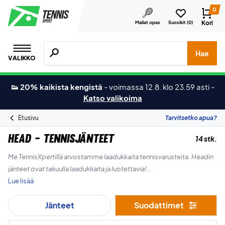
0
Kori
Mailat opas
Suosikit (
0
)
Hae tuotteita, merkkejä jne.
Hae
VALIKKO
👟 20% kaikista kengistä
-
voimassa 12.8. klo 23.59 asti
-
Katso valikoima
Etusivu
Tarvitsetko apua?
Head - Tennisjänteet
14 stk.
Me TennisXpertillä arvostamme laadukkaita tennisvarusteita. Headin
jänteet ovat takuulla laadukkaita ja luotettavia!
Lue lisää
Tutustu valikoimaamme ja osta uudet tennisjänteet jo tänään!
Jänteet
Suodattimet