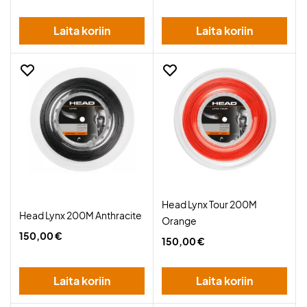
Laita koriin
Laita koriin
Head Lynx Tour 200M
Head Lynx 200M Anthracite
Orange
150,00 €
150,00 €
Laita koriin
Laita koriin