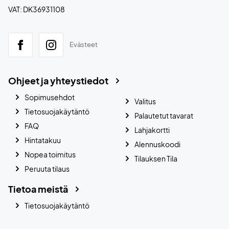
VAT: DK36931108
Evästeet
Ohjeet ja yhteystiedot
Sopimusehdot
Valitus
Tietosuojakäytäntö
Palautetut tavarat
FAQ
Lahjakortti
Hintatakuu
Alennuskoodi
Nopea toimitus
Tilauksen Tila
Peruuta tilaus
Tietoa meistä
Tietosuojakäytäntö