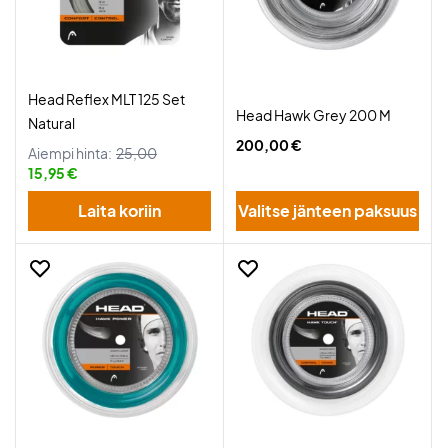
Head Reflex MLT 125 Set
Head Hawk Grey 200 M
Natural
200,00 €
Aiempi hinta:
25,00
15,95 €
Laita koriin
Valitse jänteen paksuus