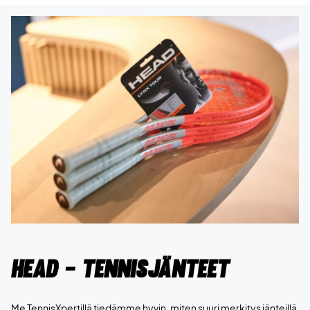
Head - Tennisjänteet
Me TennisXpertillä tiedämme hyvin, miten suuri merkitys jänteillä