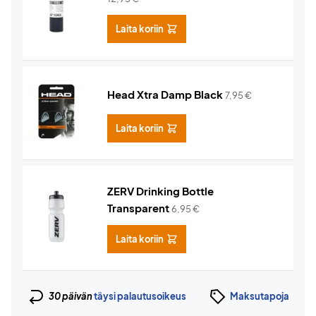
Laita koriin
Head Xtra Damp Black
7,95
€
Laita koriin
ZERV Drinking Bottle
Transparent
6,95
€
Laita koriin
30 päivän
täysi palautusoikeus
Maksutapoja