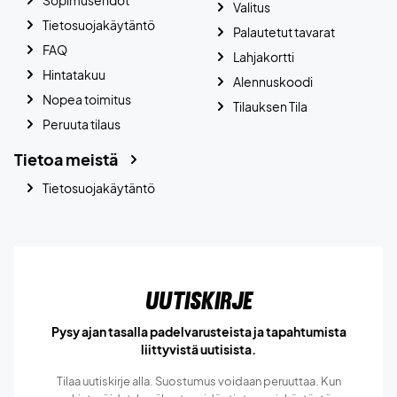
Valitus
Tietosuojakäytäntö
Palautetut tavarat
FAQ
Lahjakortti
Hintatakuu
Alennuskoodi
Nopea toimitus
Tilauksen Tila
Peruuta tilaus
Tietoa meistä
Tietosuojakäytäntö
Uutiskirje
Pysy ajan tasalla padelvarusteista ja tapahtumista
liittyvistä uutisista.
Tilaa uutiskirje alla. Suostumus voidaan peruuttaa. Kun