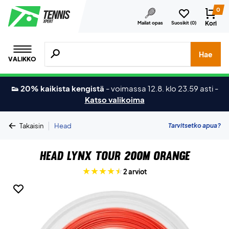
0
Kori
Mailat opas
Suosikit (
0
)
Hae tuotteita, merkkejä jne.
Hae
VALIKKO
👟 20% kaikista kengistä
-
voimassa 12.8. klo 23.59 asti
-
Katso valikoima
|
Tarvitsetko apua?
Takaisin
Head
Head Lynx Tour 200M Orange
2 arviot