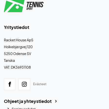
Yritystiedot
Racket House ApS
Holkebjergvej 120
5250 Odense SV
Tanska
VAT: DK36931108
Evästeet
Ohjeet ja yhteystiedot
Sopimusehdot