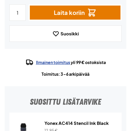
Laita koriin
Suosikki
Ilmainen toimitus
yli 99 € ostoksista
Toimitus: 3-6 arkipäivää
SUOSITTU LISÄTARVIKE
Yonex AC414 Stencil Ink Black
12,95
€