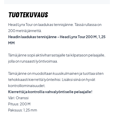
TUOTEKUVAUS
Head Lynx Tour on laadukas tennisjänne. Tässä rullassa on
200 metriä jännettä.
Headin laadukas tennisjänne - Head Lynx Tour 200 M, 1,25
MM
Tämä jänne sopii aktiiviharrastajalle tai kilpatason pelaajalle,
jolla on runsaasti lyöntivoimaa.
Tämä jänne on muodoltaan kuusikulmainen ja tuottaa siten
tehokkaasti kierrettä lyönteihisi. Lisäksi siinä on hyvät
kontrolliominaisuudet.
Kierrettä ja kontrollia vahvalyöntiselle pelaajalle!
Väri: Oranssi
Pituus: 200 M
Paksuus: 1,25 mm