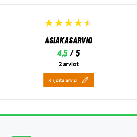
Asiakasarvio
4,5
/ 5
2 arviot
Kirjoita arvio