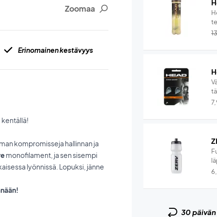
H
Zoomaa
He
te
1
Erinomainen kestävyys
H
V
t
7
 kentällä!
Z
 ilman kompromisseja hallinnan ja
F
re
monofilament
, ja sen sisempi
lä
aisessa lyönnissä. Lopuksi, jänne
6
änään!
30 päivä