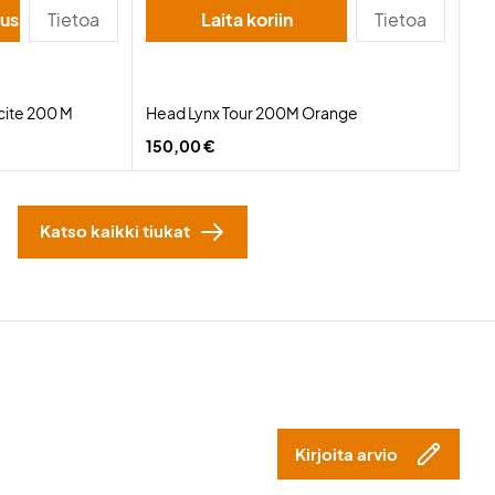
suus
Tietoa
Laita koriin
Tietoa
cite 200 M
Head Lynx Tour 200M Orange
150,00 €
Katso kaikki tiukat
Kirjoita arvio