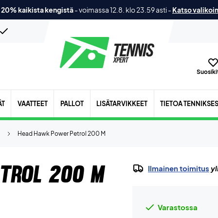
 20% kaikista kengistä
-
voimassa 12.8. klo 23.59 asti
-
Katso valikoi
Suosikit
ÄT
VAATTEET
PALLOT
LISÄTARVIKKEET
TIETOA TENNIKSE
Head Hawk Power Petrol 200 M
trol 200 M
Ilmainen toimitus
yl
Varastossa