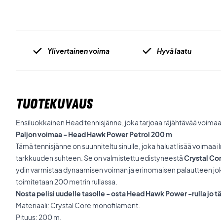
Ylivertainen voima
Hyvä laatu
TUOTEKUVAUS
Ensiluokkainen Head tennisjänne, joka tarjoaa räjähtävää voimaa
Paljon voimaa - Head Hawk Power Petrol 200 m
Tämä tennisjänne on suunniteltu sinulle, joka haluat lisää voimaa
tarkkuuden suhteen. Se on valmistettu edistyneestä
Crystal Co
ydin varmistaa dynaamisen voiman ja erinomaisen palautteen jok
toimitetaan 200 metrin rullassa.
Nosta pelisi uudelle tasolle - osta Head Hawk Power -rulla jo t
Materiaali: Crystal Core monofilament.
Pituus: 200 m.