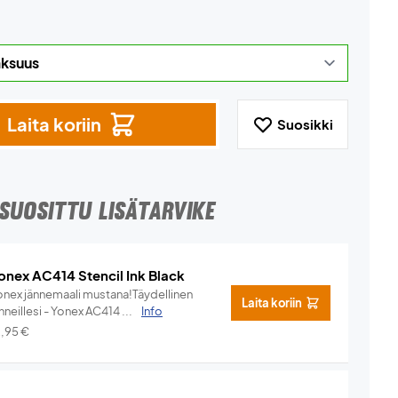
Laita koriin
Suosikki
SUOSITTU LISÄTARVIKE
onex AC414 Stencil Ink Black
onex jännemaali mustana!Täydellinen
Laita koriin
nneillesi - Yonex AC414 ...
Info
2,95
€