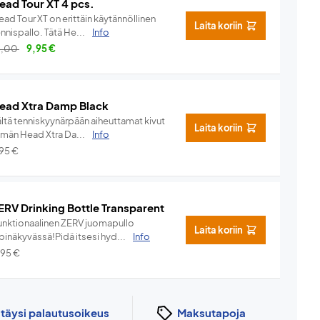
ead Tour XT 4 pcs.
ad Tour XT on erittäin käytännöllinen
Laita koriin
nnispallo. Tätä He...
Info
3,00
9,95
€
ead Xtra Damp Black
ältä tenniskyynärpään aiheuttamat kivut
Laita koriin
ämän Head Xtra Da...
Info
,95
€
ERV Drinking Bottle Transparent
unktionaalinen ZERV juomapullo
Laita koriin
pinäkyvässä!Pidä itsesi hyd...
Info
,95
€
n
täysi palautusoikeus
Maksutapoja