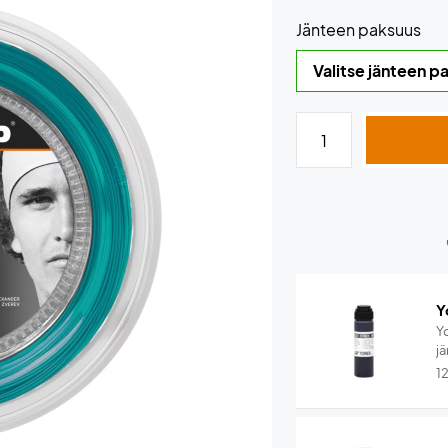
Jänteen paksuus
Y
Y
jä
1