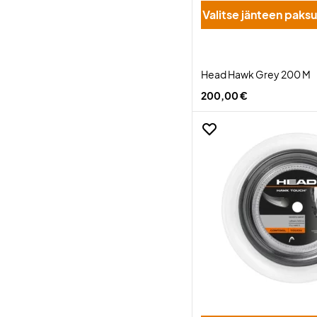
Valitse jänteen pak
Head Hawk Grey 200 M
200,00 €