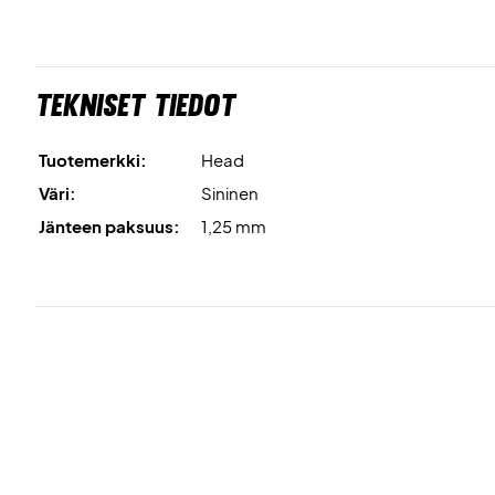
Tekniset tiedot
Tuotemerkki:
Head
Väri:
Sininen
Jänteen paksuus:
1,25 mm