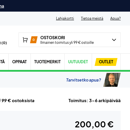
ma
Lahjakortti
Tietoa meistä
Apua?
OSTOSKORI
0
Ilmainen toimitus yli 99 € ostoille
 (
0
)
STÄ
OPPAAT
TUOTEMERKIT
UUTUUDET
OUTLET
Tarvitsetko apua?
i 99 € ostoksista
Toimitus: 3-6 arkipäivää
200,00 €