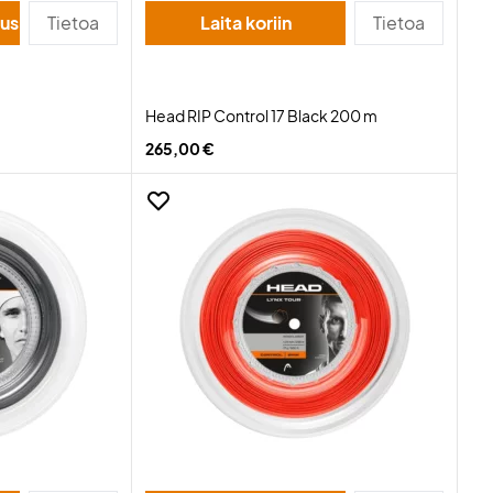
suus
Tietoa
Laita koriin
Tietoa
Head RIP Control 17 Black 200 m
265,00 €