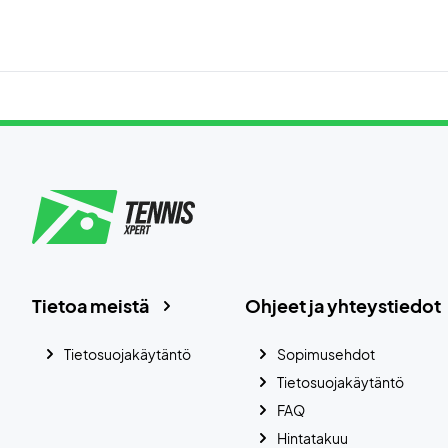
Tietoa meistä
Ohjeet ja yhteystiedot
Tietosuojakäytäntö
Sopimusehdot
Tietosuojakäytäntö
FAQ
Hintatakuu