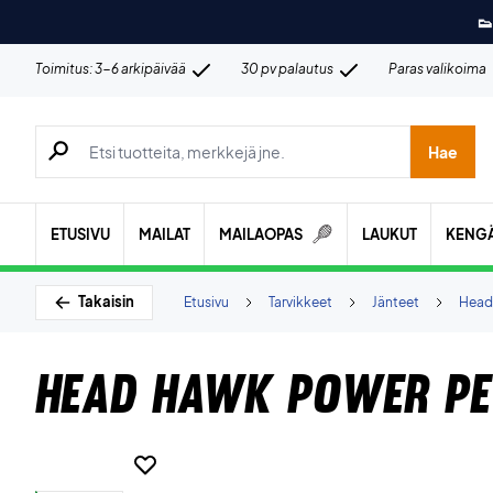
👟
Toimitus: 3-6 arkipäivää
30 pv palautus
Paras valikoima
Hae tuotteita, merkkejä jne.
Hae
ETUSIVU
MAILAT
MAILAOPAS
LAUKUT
KENG
Takaisin
Etusivu
Tarvikkeet
Jänteet
Head
Head Hawk Power Pe