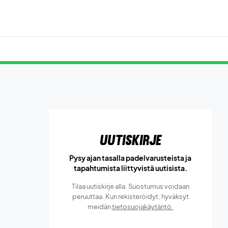
Uutiskirje
Pysy ajan tasalla padelvarusteista ja
tapahtumista liittyvistä uutisista.
Tilaa uutiskirje alla. Suostumus voidaan
peruuttaa. Kun rekisteröidyt, hyväksyt
meidän
tietosuojakäytäntö.