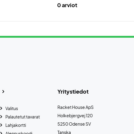
0 arviot
Yritystiedot
Racket House ApS
Valitus
Holkebjergvej 120
Palautetut tavarat
5250 Odense SV
Lahjakortti
Tanska
Alennuskoodi