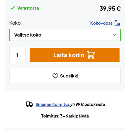
39,95 €
Varastossa
Koko
Koko-opas
Laita koriin
Suosikki
Ilmainen toimitus
yli 99 € ostoksista
Toimitus: 3-6 arkipäivää