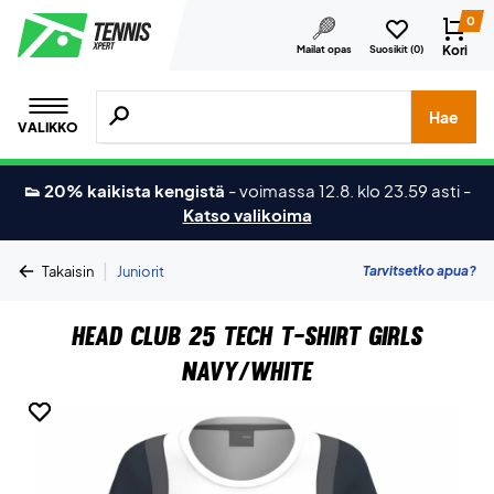
0
Kori
Mailat opas
Suosikit (
0
)
Hae tuotteita, merkkejä jne.
Hae
VALIKKO
👟 20% kaikista kengistä
-
voimassa 12.8. klo 23.59 asti
-
Katso valikoima
|
Tarvitsetko apua?
Takaisin
Juniorit
Head Club 25 Tech T-Shirt Girls
Navy/White