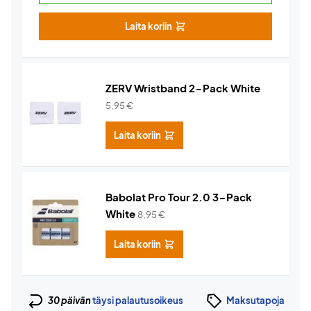
Laita koriin
ZERV Wristband 2-Pack White
5,95
€
Laita koriin
Babolat Pro Tour 2.0 3-Pack
White
8,95
€
Laita koriin
30 päivän
täysi palautusoikeus
Maksutapoja