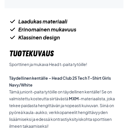
Laadukas materiaali
Erinomainen mukavuus
Klassinen design
TUOTEKUVAUS
Sporttinen ja mukava Head t-paita tytöille!
Täydellinen kentälle – Head Club 25 Tech T-Shirt Girls
Navy/White
Tämä juniorit-paita tytöille on täydellinen kentälle! Se on
valmistettu kosteutta siirtävästä
MXM
-materiaalista, joka
tekee paidasta hengittävän ja nopeasti kuivuvan. Siinä on
pyöreä kaula-aukko, verkkopaneelit hengittävyyden
lisäämiseksi ja edessä kontrastiyksityiskohta sporttisen
ilmeen takaamiseksi!