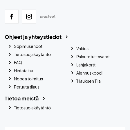
Evästeet
Ohjeet ja yhteystiedot
Sopimusehdot
Valitus
Tietosuojakäytäntö
Palautetut tavarat
FAQ
Lahjakortti
Hintatakuu
Alennuskoodi
Nopea toimitus
Tilauksen Tila
Peruuta tilaus
Tietoa meistä
Tietosuojakäytäntö