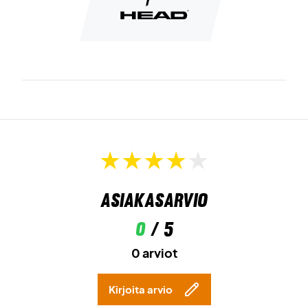
Asiakasarvio
0
/ 5
0 arviot
Kirjoita arvio