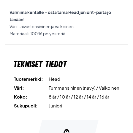
Valmiina kentälle – osta tämä Head juniorit-paita jo
tänään!
Väri: Laivastonsininen ja valkoinen.
Materiaali: 100 % polyesteriä.
Tekniset tiedot
Tuotemerkki:
Head
Väri:
Tummansininen (navy) / Valkoinen
Koko:
8 år / 10 år / 12 år / 14 år / 16 år
Sukupuoli:
Juniori