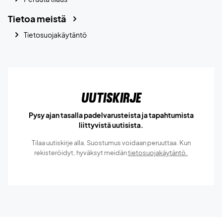
Tietoa meistä
Tietosuojakäytäntö
Uutiskirje
Pysy ajan tasalla padelvarusteista ja tapahtumista
liittyvistä uutisista.
Tilaa uutiskirje alla. Suostumus voidaan peruuttaa. Kun
rekisteröidyt, hyväksyt meidän
tietosuojakäytäntö.