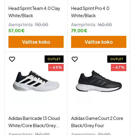
Head Sprint Team 4.0 Clay
Head Sprint Pro 4.0
White/Black
White/Black
Aiempi hinta:
110,00
Aiempi hinta:
160,00
57,00 €
79,00 €
Valitse koko
Valitse koko
OUTLET
OUTLET
- 45%
- 47%
Adidas Barricade 13 Cloud
Adidas GameCourt 2 Core
White/Core Black/Grey
Black/Grey Four
Three
Aiempi hinta:
150,00
Aiempi hinta:
70,00