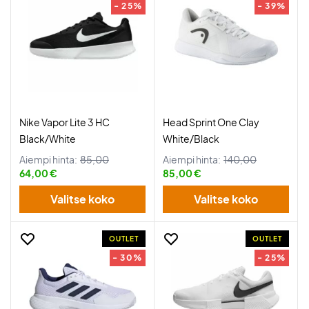
- 25%
- 39%
Nike Vapor Lite 3 HC
Head Sprint One Clay
Black/White
White/Black
Aiempi hinta:
85,00
Aiempi hinta:
140,00
64,00 €
85,00 €
Valitse koko
Valitse koko
OUTLET
OUTLET
- 30%
- 25%