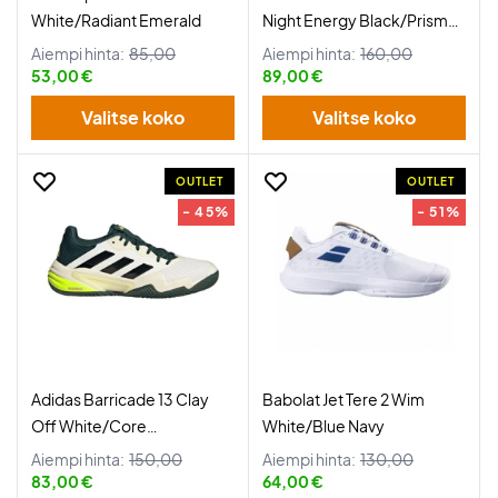
White/Radiant Emerald
Night Energy Black/Prism
Blue
Aiempi hinta:
85,00
Aiempi hinta:
160,00
53,00 €
89,00 €
Valitse koko
Valitse koko
OUTLET
OUTLET
- 45%
- 51%
Adidas Barricade 13 Clay
Babolat Jet Tere 2 Wim
Off White/Core
White/Blue Navy
Black/Aurora Ivy
Aiempi hinta:
150,00
Aiempi hinta:
130,00
83,00 €
64,00 €