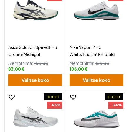
Asics Solution Speed FF 3
Nike Vapor 12 HC
Cream/Midnight
White/Radiant Emerald
Aiempi hinta:
150,00
Aiempi hinta:
160,00
83,00 €
106,00 €
Valitse koko
Valitse koko
OUTLET
OUTLET
- 45%
- 34%