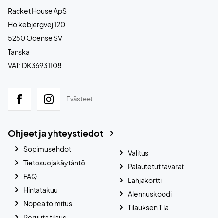
Racket House ApS
Holkebjergvej 120
5250 Odense SV
Tanska
VAT: DK36931108
Evästeet
Ohjeet ja yhteystiedot
Sopimusehdot
Valitus
Tietosuojakäytäntö
Palautetut tavarat
FAQ
Lahjakortti
Hintatakuu
Alennuskoodi
Nopea toimitus
Tilauksen Tila
Peruuta tilaus