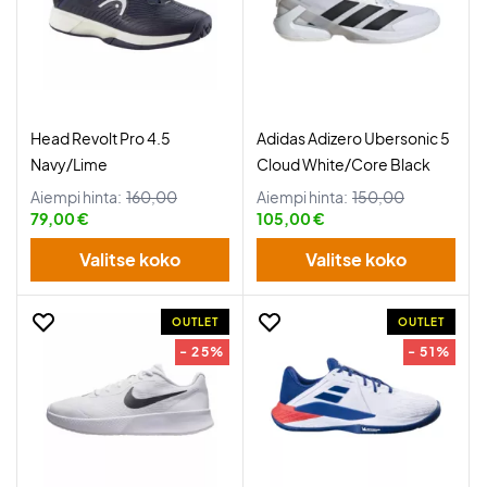
Head Revolt Pro 4.5
Adidas Adizero Ubersonic 5
Navy/Lime
Cloud White/Core Black
Aiempi hinta:
160,00
Aiempi hinta:
150,00
79,00 €
105,00 €
Valitse koko
Valitse koko
OUTLET
OUTLET
- 25%
- 51%