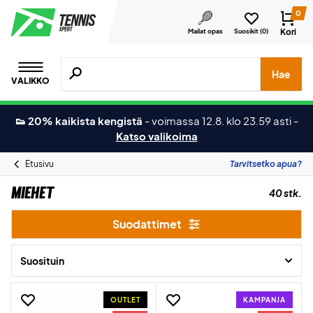
0
Kori
Mailat opas
Suosikit (
0
)
Hae tuotteita, merkkejä jne.
Hae
VALIKKO
👟 20% kaikista kengistä
-
voimassa 12.8. klo 23.59 asti
-
Katso valikoima
Etusivu
Tarvitsetko apua?
Miehet
40 stk.
Suodattimet
Suosituin
OUTLET
KAMPANJA