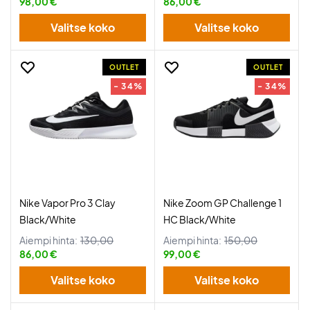
98,00 €
86,00 €
Valitse koko
Valitse koko
OUTLET
OUTLET
- 34%
- 34%
Nike Vapor Pro 3 Clay
Nike Zoom GP Challenge 1
Black/White
HC Black/White
Aiempi hinta:
130,00
Aiempi hinta:
150,00
86,00 €
99,00 €
Valitse koko
Valitse koko