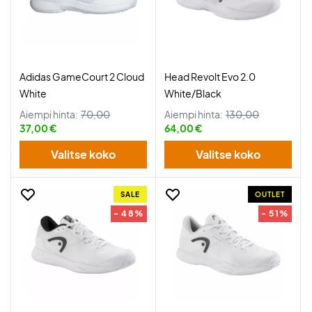
Adidas GameCourt 2 Cloud
Head Revolt Evo 2.0
White
White/Black
Aiempi hinta:
70,00
Aiempi hinta:
130,00
37,00 €
64,00 €
Valitse koko
Valitse koko
SALE
OUTLET
- 48%
- 51%