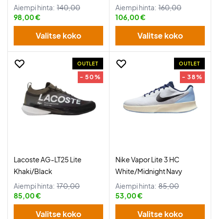
Aiempi hinta:
140,00
Aiempi hinta:
160,00
98,00 €
106,00 €
Valitse koko
Valitse koko
OUTLET
OUTLET
- 50%
- 38%
Lacoste AG-LT25 Lite
Nike Vapor Lite 3 HC
Khaki/Black
White/Midnight Navy
Aiempi hinta:
170,00
Aiempi hinta:
85,00
85,00 €
53,00 €
Valitse koko
Valitse koko