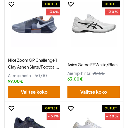
OUTLET
OUTLET
- 34%
- 30%
Nike Zoom GP Challenge 1
Asics Game FF White/Black
Clay Ashen Slate/Football
Aiempi hinta:
90,00
Grey
Aiempi hinta:
150,00
63,00 €
99,00 €
Valitse koko
Valitse koko
OUTLET
OUTLET
- 51%
- 30%