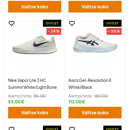
Valitse koko
Valitse koko
OUTLET
OUTLET
- 38%
- 30%
Nike Vapor Lite 3 HC
Asics Gel-Resolution X
Summit White/Light Bone
White/Black
Aiempi hinta:
85,00
Aiempi hinta:
160,00
53,00 €
112,00 €
Valitse koko
Valitse koko
OUTLET
OUTLET