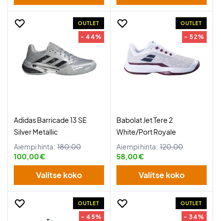
OUTLET
OUTLET
- 44%
- 52%
Adidas Barricade 13 SE
Babolat Jet Tere 2
Silver Metallic
White/Port Royale
Aiempi hinta:
180,00
Aiempi hinta:
120,00
100,00 €
58,00 €
Valitse koko
Valitse koko
OUTLET
OUTLET
- 45%
- 34%