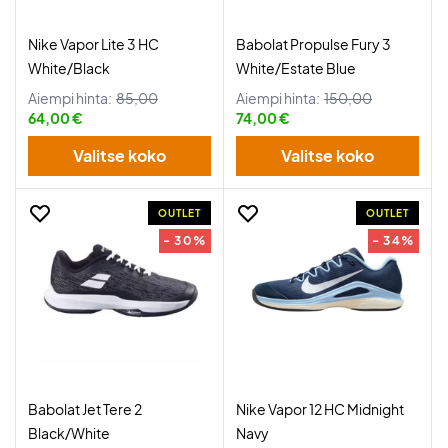
Nike Vapor Lite 3 HC
Babolat Propulse Fury 3
White/Black
White/Estate Blue
Aiempi hinta:
85,00
Aiempi hinta:
150,00
64,00 €
74,00 €
Valitse koko
Valitse koko
OUTLET
OUTLET
- 30%
- 34%
Babolat Jet Tere 2
Nike Vapor 12 HC Midnight
Black/White
Navy