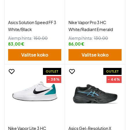
Asics Solution Speed FF 3
Nike Vapor Pro 3 HC
White/Black
White/Radiant Emerald
Aiempi hinta:
150,00
Aiempi hinta:
130,00
83,00 €
86,00 €
Valitse koko
Valitse koko
OUTLET
OUTLET
- 38%
- 44%
Nike Vapor Lite 3 HC
Asics Gel-Resolution X