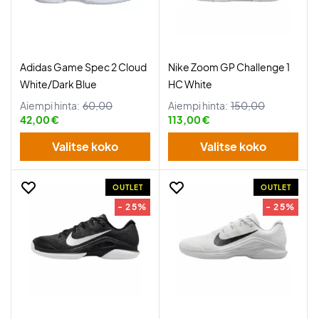
Adidas Game Spec 2 Cloud
Nike Zoom GP Challenge 1
White/Dark Blue
HC White
Aiempi hinta:
60,00
Aiempi hinta:
150,00
42,00 €
113,00 €
Valitse koko
Valitse koko
OUTLET
OUTLET
- 25%
- 25%