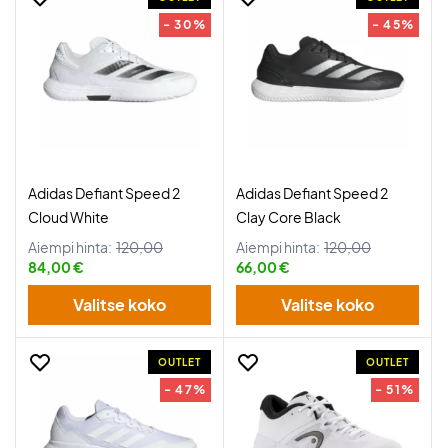
- 30%
- 45%
Adidas Defiant Speed 2
Adidas Defiant Speed 2
Cloud White
Clay Core Black
Aiempi hinta:
120,00
Aiempi hinta:
120,00
84,00 €
66,00 €
Valitse koko
Valitse koko
OUTLET
OUTLET
- 47%
- 51%