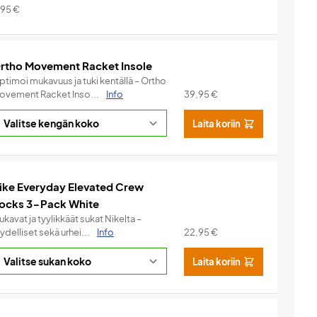
,95
€
rtho Movement Racket Insole
ptimoi mukavuus ja tuki kentällä – Ortho
ovement Racket Inso...
Info
39,95
€
Laita koriin
ike Everyday Elevated Crew
ocks 3-Pack White
kavat ja tyylikkäät sukat Nikelta –
ydelliset sekä urhei...
Info
22,95
€
Laita koriin