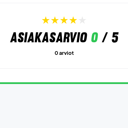
Asiakasarvio
0
/ 5
0 arviot