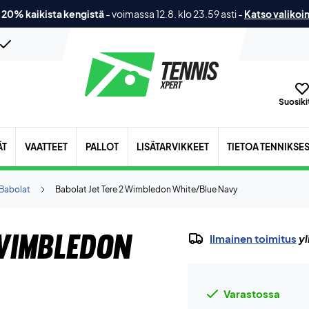
 20% kaikista kengistä
-
voimassa 12.8. klo 23.59 asti
-
Katso valikoi
Suosikit
ÄT
VAATTEET
PALLOT
LISÄTARVIKKEET
TIETOA TENNIKSE
Babolat
Babolat Jet Tere 2 Wimbledon White/Blue Navy
Wimbledon
Ilmainen toimitus
yl
Varastossa