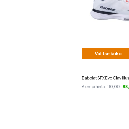
Valitse koko
Babolat SFX Evo Clay Illu
Aiempi hinta:
110,00
88