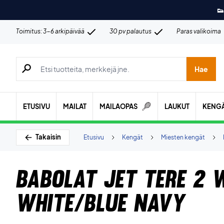
👟
Toimitus: 3-6 arkipäivää
30 pv palautus
Paras valikoima
Hae tuotteita, merkkejä jne.
Hae
ETUSIVU
MAILAT
MAILAOPAS
LAUKUT
KENG
Takaisin
Etusivu
Kengät
Miesten kengät
Babolat Jet Tere 2 
White/Blue Navy