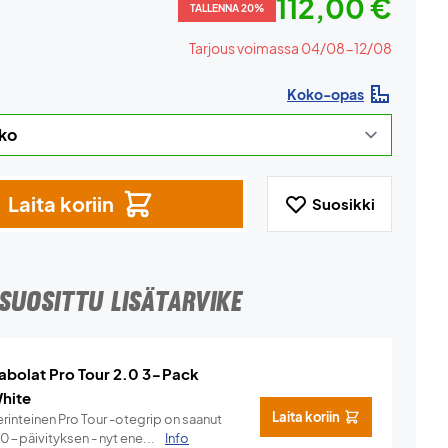
112,00 €
TALLENNA 20%
Tarjous voimassa 04/08-12/08
Koko-opas
Laita koriin
Suosikki
SUOSITTU LISÄTARVIKE
abolat Pro Tour 2.0 3-Pack
hite
Laita koriin
rinteinen Pro Tour -otegrip on saanut
.0-päivityksen - nyt ene...
Info