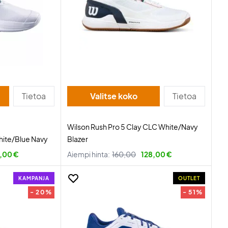
Tietoa
Valitse koko
Tietoa
Wilson Rush Pro 5 Clay CLC White/Navy
hite/Blue Navy
Blazer
,00 €
Aiempi hinta:
160,00
128,00 €
KAMPANJA
OUTLET
- 20%
- 51%