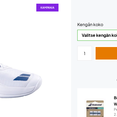
KAMPANJA
Kengän koko
B
W
Pe
2