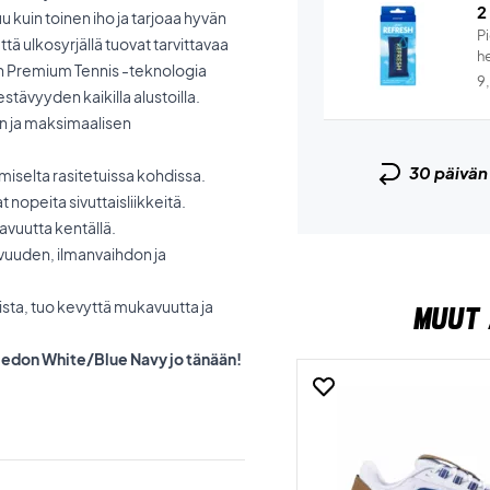
2
u kuin toinen iho ja tarjoaa hyvän
Pi
tä ulkosyrjällä tuovat tarvittavaa
he
lin Premium Tennis -teknologia
9
ävyyden kaikilla alustoilla.
n ja maksimaalisen
30 päivä
miselta rasitetuissa kohdissa.
t nopeita sivuttaisliikkeitä.
avuutta kentällä.
vuuden, ilmanvaihdon ja
ista, tuo kevyttä mukavuutta ja
MUUT 
imbledon White/Blue Navy jo tänään!