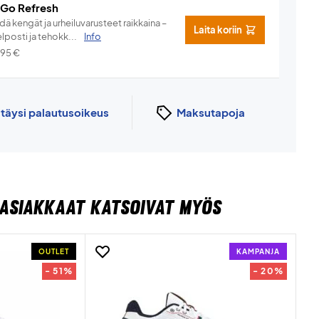
 Go Refresh
dä kengät ja urheiluvarusteet raikkaina –
Laita koriin
lposti ja tehokk...
Info
,95
€
n
täysi palautusoikeus
Maksutapoja
ASIAKKAAT KATSOIVAT MYÖS
OUTLET
KAMPANJA
- 51%
- 20%