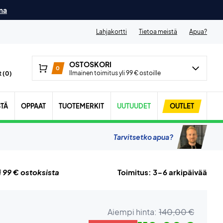
ma
Lahjakortti
Tietoa meistä
Apua?
OSTOSKORI
0
Ilmainen toimitus yli 99 € ostoille
 (
0
)
STÄ
OPPAAT
TUOTEMERKIT
UUTUUDET
OUTLET
Tarvitsetko apua?
i 99 € ostoksista
Toimitus: 3-6 arkipäivää
Aiempi hinta:
140,00 €