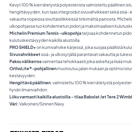
Kevyt 100 % kierrätetystä polyesterista valmistettu päällinen istu
hengittävyyden, kun taas integroidut sivuvahvikkeet sekä sisä- et
vakautta nopeissa sivuttaisliikkeissä tinkimättä painosta. Miche
ulkopohjassa tuo kohdennetun pidon ja maksimaalisen kulutuskest
Michelin Premium Tennis -ulkopohja
tarjoaa kohdennetun pido
kulutuskestävyyden kaikilla alustoilla.
PRO SHIELD+
on kumivahvike kärjessä, joka suojaa päällistä kulu
Sivuvahvikkeet
sisä- ja ulkosyrjällä parantavat vakautta ja tukeva
Paksu välikerros
vaimentaa tehokkaasti joka askelta ja lisää muk
OrthoLite®-pohjallinen
muotoutuu jalan mukaan ja optimoi istu
kestävyyden.
Hengittävä päällinen
, valmistettu 100 % kierrätetystä polyester
hyvän ilmanvaihdon.
Liiku varmasti kaikilla alustoilla – tilaa Babolat Jet Tere 2 W
Väri:
Valkoinen/Sininen Navy.