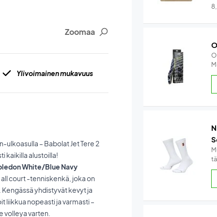
8
Zoomaa
O
O
M
Ylivoimainen mukavuus
N
S
-ulkoasulla – Babolat Jet Tere 2
Mu
kaikilla alustoilla!
tä
imbledon White/Blue Navy
ll court -tenniskenkä, joka on
 Kengässä yhdistyvät kevyt ja
 liikkua nopeasti ja varmasti –
e volleya varten.