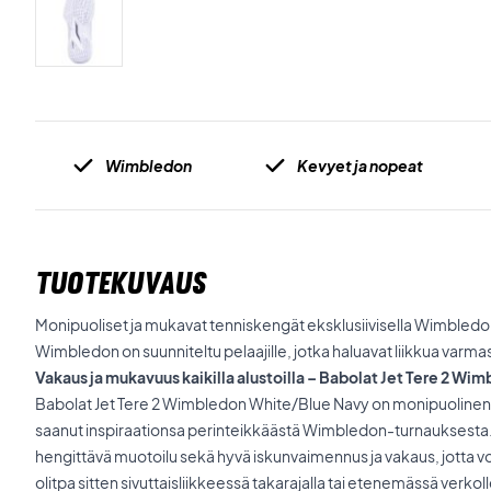
Wimbledon
Kevyet ja nopeat
TUOTEKUVAUS
Monipuoliset ja mukavat tenniskengät eksklusiivisella Wimbledon
Wimbledon on suunniteltu pelaajille, jotka haluavat liikkua varmasti 
Vakaus ja mukavuus kaikilla alustoilla – Babolat Jet Tere 2 W
Babolat Jet Tere 2 Wimbledon White/Blue Navy on monipuolinen a
saanut inspiraationsa perinteikkäästä Wimbledon-turnauksesta.
hengittävä muotoilu sekä hyvä iskunvaimennus ja vakaus, jotta voit
olitpa sitten sivuttaisliikkeessä takarajalla tai etenemässä verkoll