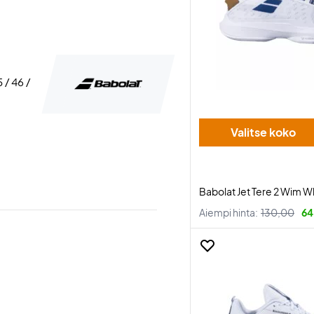
5 / 46 /
Valitse koko
Babolat Jet Tere 2 Wim W
Aiempi hinta:
130,00
64