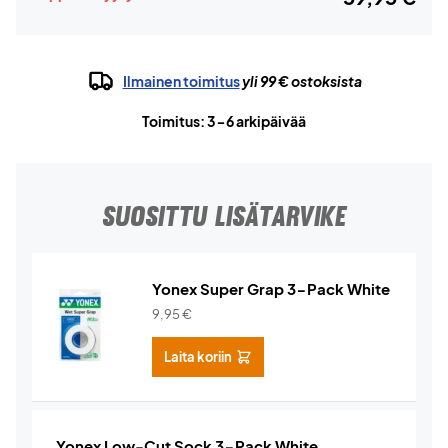
Ilmainen toimitus
yli 99 € ostoksista
Toimitus: 3-6 arkipäivää
SUOSITTU LISÄTARVIKE
Yonex Super Grap 3-Pack White
9,95
€
Laita koriin
Yonex Low-Cut Sock 3-Pack White