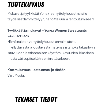
TUOTEKUVAUS
Mukavat ja tyylikkäät Yonex-verryttelyhousut naisille –
täydelliset lämmittelyyn, harjoitteluun ja rentoutumiseen!
Tyylikkäät ja mukavat – Yonex Women Sweatpants
242502 Black
Nämä naisten verryttelyhousut on valmistettu
miellyttävästä ja joustavasta materiaalista, joka takaa hyvän
istuvuuden ja erinomaisen käyttömukavuuden. Klassinen
musta väri sopii sekä treeniin että arkeen.
Koe mukavuus – osta omasi jo tänään!
Väri: Musta.
Tekniset tiedot