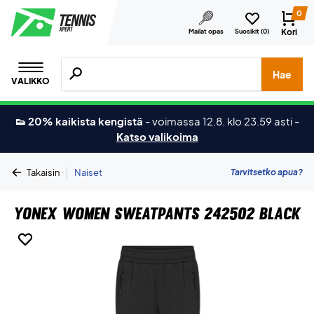
0
Kori
Mailat opas
Suosikit (
0
)
Hae tuotteita, merkkejä jne.
Hae
VALIKKO
👟 20% kaikista kengistä
-
voimassa 12.8. klo 23.59 asti
-
Katso valikoima
|
Tarvitsetko apua?
Takaisin
Naiset
Yonex Women Sweatpants 242502 Black