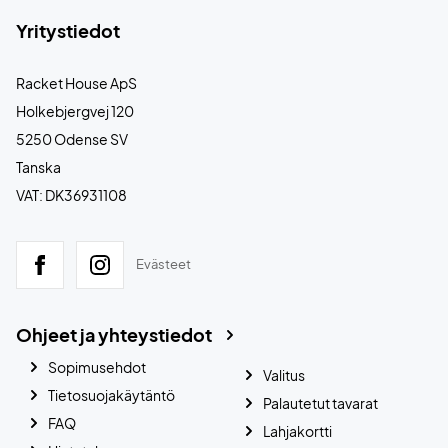
Yritystiedot
Racket House ApS
Holkebjergvej 120
5250 Odense SV
Tanska
VAT: DK36931108
Evästeet
Ohjeet ja yhteystiedot
Sopimusehdot
Valitus
Tietosuojakäytäntö
Palautetut tavarat
FAQ
Lahjakortti