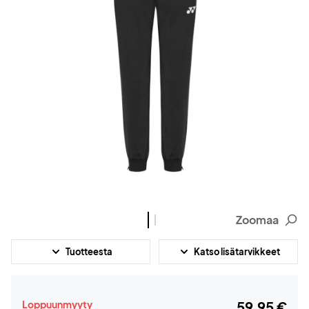
Zoomaa
Tuotteesta
Katso lisätarvikkeet
Loppuunmyyty
59,95 €