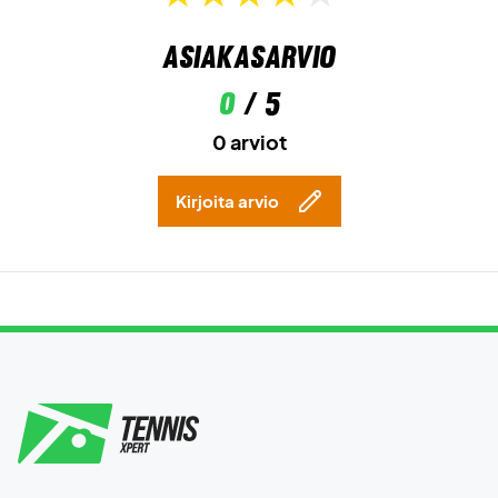
Asiakasarvio
0
/ 5
0 arviot
Kirjoita arvio