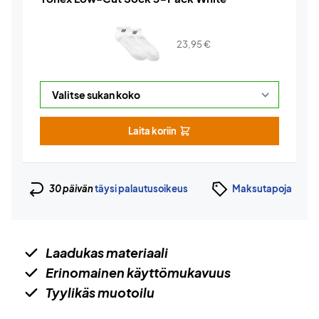
23,95
€
Laita koriin
30 päivän
täysi palautusoikeus
Maksutapoja
Laadukas materiaali
Erinomainen käyttömukavuus
Tyylikäs muotoilu