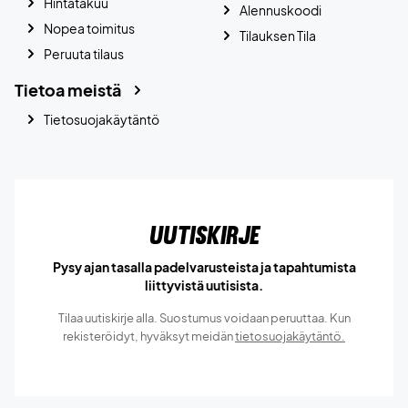
Hintatakuu
Alennuskoodi
Nopea toimitus
Tilauksen Tila
Peruuta tilaus
Tietoa meistä
Tietosuojakäytäntö
Uutiskirje
Pysy ajan tasalla padelvarusteista ja tapahtumista
liittyvistä uutisista.
Tilaa uutiskirje alla. Suostumus voidaan peruuttaa. Kun
rekisteröidyt, hyväksyt meidän
tietosuojakäytäntö.