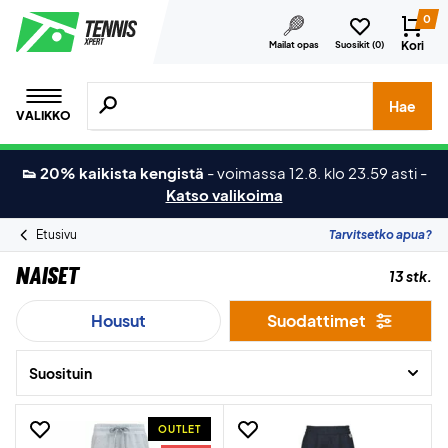
0
Kori
Mailat opas
Suosikit (
0
)
Hae tuotteita, merkkejä jne.
Hae
VALIKKO
👟 20% kaikista kengistä
-
voimassa 12.8. klo 23.59 asti
-
Katso valikoima
Etusivu
Tarvitsetko apua?
Naiset
13 stk.
Housut
Suodattimet
Suosituin
OUTLET