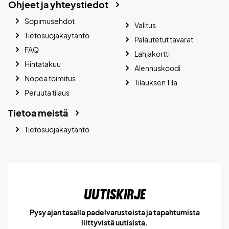
Ohjeet ja yhteystiedot
Sopimusehdot
Valitus
Tietosuojakäytäntö
Palautetut tavarat
FAQ
Lahjakortti
Hintatakuu
Alennuskoodi
Nopea toimitus
Tilauksen Tila
Peruuta tilaus
Tietoa meistä
Tietosuojakäytäntö
Uutiskirje
Pysy ajan tasalla padelvarusteista ja tapahtumista
liittyvistä uutisista.