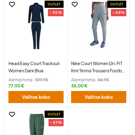
OUTLET
OUTLET
- 30%
- 45%
Head Easy Court Tracksuit
Nike Court Women Dri-FIT
Women Dark Blue
Knit Tennis Trousers Football
Grey
Aiempi hinta:
109,95
Aiempi hinta:
64,95
77,00 €
36,00 €
Valitse koko
Valitse koko
OUTLET
- 57%