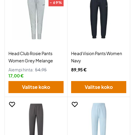
- 69%
Head Club Rosie Pants
Head Vision Pants Women
Women Grey Melange
Navy
Aiempi hinta:
54,95
89,95 €
17,00 €
Valitse koko
Valitse koko