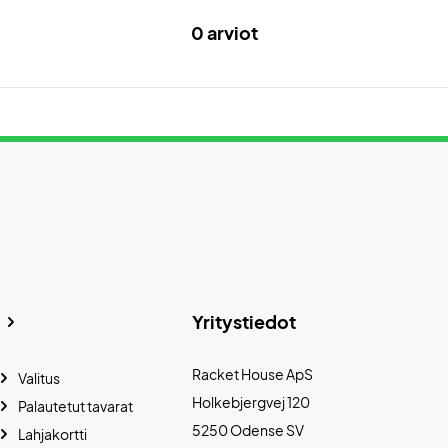
0 arviot
Yritystiedot
Racket House ApS
Valitus
Holkebjergvej 120
Palautetut tavarat
5250 Odense SV
Lahjakortti