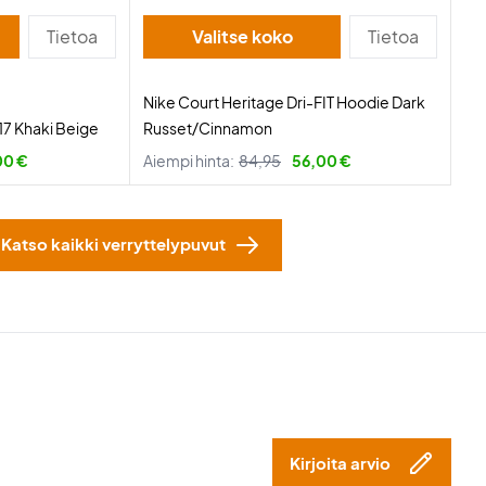
Tietoa
Valitse koko
Tietoa
Nike Court Heritage Dri-FIT Hoodie Dark
7 Khaki Beige
Russet/Cinnamon
00 €
Aiempi hinta:
84,95
56,00 €
Katso kaikki verryttelypuvut
Kirjoita arvio