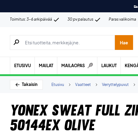
👟
Toimitus: 3-6 arkipäivää
30 pv palautus
Paras valikoima
Hae tuotteita, merkkejä jne.
Hae
ETUSIVU
MAILAT
MAILAOPAS
LAUKUT
KENG
Takaisin
Etusivu
Vaatteet
Verryttelypuvut
Yonex Sweat Full Zi
50144EX Olive