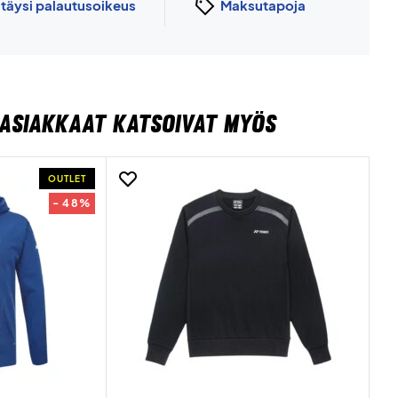
n
täysi palautusoikeus
Maksutapoja
ASIAKKAAT KATSOIVAT MYÖS
OUTLET
- 48%