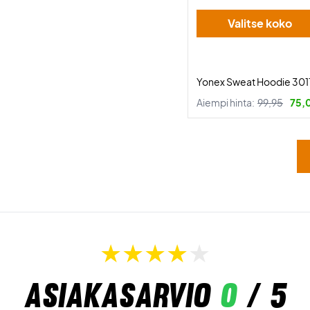
Valitse koko
Yonex Sweat Hoodie 3011
Aiempi hinta:
99,95
75,
Asiakasarvio
0
/ 5