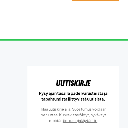
Uutiskirje
Pysy ajan tasalla padelvarusteista ja
tapahtumista liittyvistä uutisista.
Tilaa uutiskirje alla. Suostumus voidaan
peruuttaa. Kun rekisteröidyt, hyväksyt
meidän
tietosuojakäytäntö.