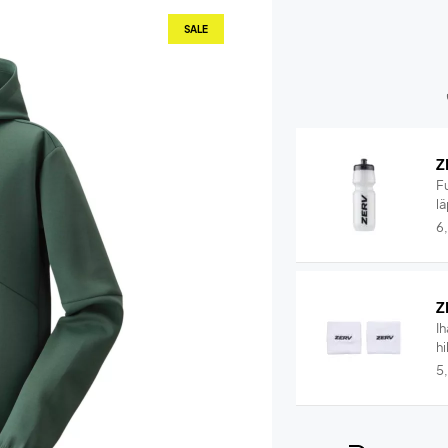
SALE
Z
F
lä
6
Z
I
hi
5