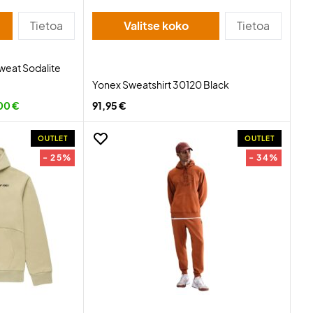
Tietoa
Valitse koko
Tietoa
weat Sodalite
Yonex Sweatshirt 30120 Black
00 €
91,95 €
OUTLET
OUTLET
- 25%
- 34%