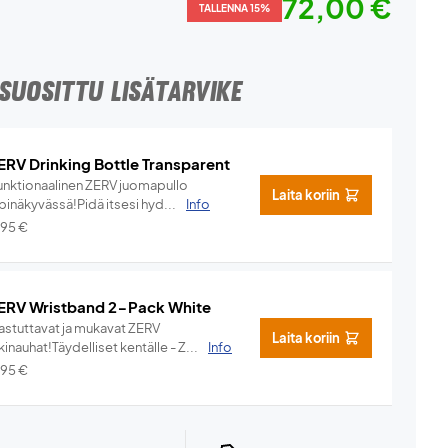
72,00 €
TALLENNA 15%
SUOSITTU LISÄTARVIKE
ERV Drinking Bottle Transparent
unktionaalinen ZERV juomapullo
Laita koriin
pinäkyvässä!Pidä itsesi hyd...
Info
,95
€
ERV Wristband 2-Pack White
hastuttavat ja mukavat ZERV
Laita koriin
kinauhat!Täydelliset kentälle - Z...
Info
,95
€