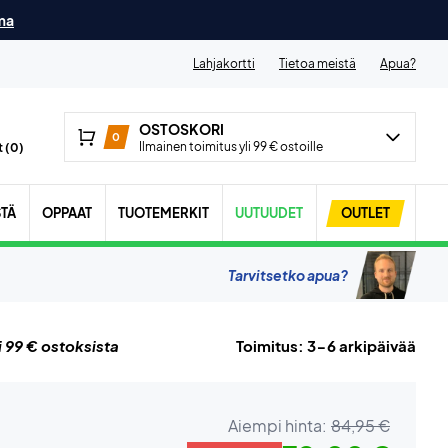
ma
Lahjakortti
Tietoa meistä
Apua?
OSTOSKORI
0
Ilmainen toimitus yli 99 € ostoille
 (
0
)
STÄ
OPPAAT
TUOTEMERKIT
UUTUUDET
OUTLET
Tarvitsetko apua?
i 99 € ostoksista
Toimitus: 3-6 arkipäivää
Aiempi hinta:
84,95 €