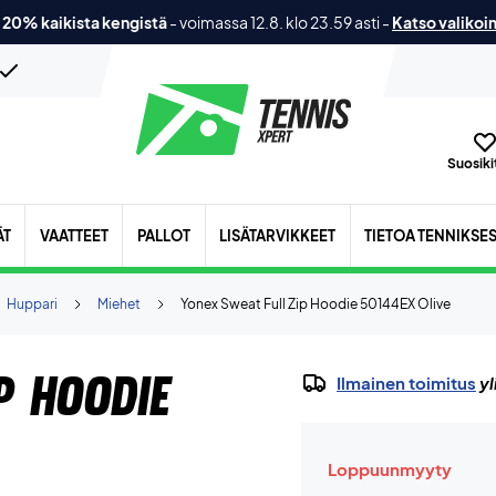
 20% kaikista kengistä
-
voimassa 12.8. klo 23.59 asti
-
Katso valikoi
Suosikit
ÄT
VAATTEET
PALLOT
LISÄTARVIKKEET
TIETOA TENNIKSE
Huppari
Miehet
Yonex Sweat Full Zip Hoodie 50144EX Olive
p Hoodie
Ilmainen toimitus
yl
Loppuunmyyty