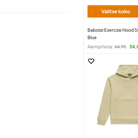
Valitse koko
Babolat Exercise Hood S
Blue
Aiempi hinta:
64,95
34,