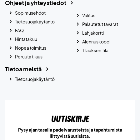
Ohjeet ja yhteystiedot
Sopimusehdot
Valitus
Tietosuojakäytäntö
Palautetut tavarat
FAQ
Lahjakortti
Hintatakuu
Alennuskoodi
Nopea toimitus
Tilauksen Tila
Peruuta tilaus
Tietoa meistä
Tietosuojakäytäntö
Uutiskirje
Pysy ajan tasalla padelvarusteista ja tapahtumista
liittyvistä uutisista.