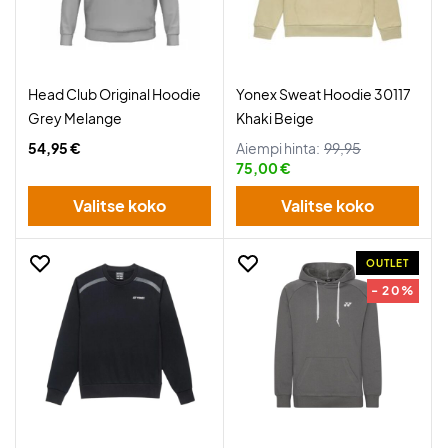
Head Club Original Hoodie
Yonex Sweat Hoodie 30117
Grey Melange
Khaki Beige
54,95 €
Aiempi hinta:
99,95
75,00 €
Valitse koko
Valitse koko
OUTLET
- 20%