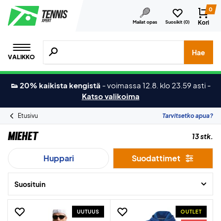
0
Kori
Mailat opas
Suosikit (
0
)
Hae tuotteita, merkkejä jne.
Hae
VALIKKO
👟 20% kaikista kengistä
-
voimassa 12.8. klo 23.59 asti
-
Katso valikoima
Etusivu
Tarvitsetko apua?
Miehet
13 stk.
Huppari
Suodattimet
Suosituin
UUTUUS
OUTLET