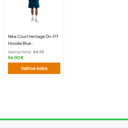
Nike Court Heritage Dri-FIT
Hoodie Blue
Force/Obsidian
Aiempi hinta:
84,95
56,00 €
Valitse koko