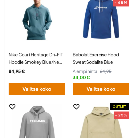
- 48%
Nike Court Heritage Dri-FIT
Babolat Exercise Hood
Hoodie Smokey Blue/New
Sweat Sodalite Blue
Slate
84,95 €
Aiempi hinta:
64,95
34,00 €
Valitse koko
Valitse koko
OUTLET
- 25%