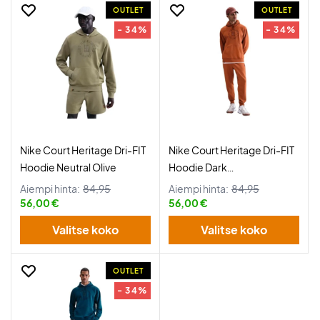
OUTLET
OUTLET
- 34%
- 34%
Nike Court Heritage Dri-FIT
Nike Court Heritage Dri-FIT
Hoodie Neutral Olive
Hoodie Dark
Russet/Cinnamon
Aiempi hinta:
84,95
Aiempi hinta:
84,95
56,00 €
56,00 €
Valitse koko
Valitse koko
OUTLET
- 34%