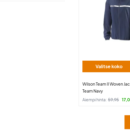
Valitse koko
Wilson Team II Woven J
Team Navy
Aiempi hinta:
59,95
17,