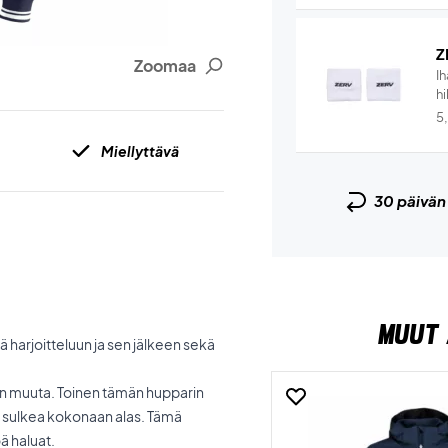
Z
Zoomaa
I
hi
5
Miellyttävä
30 päivä
MUUT 
 harjoitteluun ja sen jälkeen sekä
in muuta. Toinen tämän hupparin
an sulkea kokonaan alas. Tämä
öä haluat.