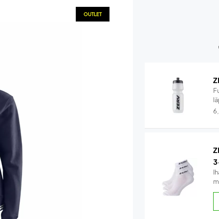
OUTLET
Z
F
lä
6
Z
3
Ih
m