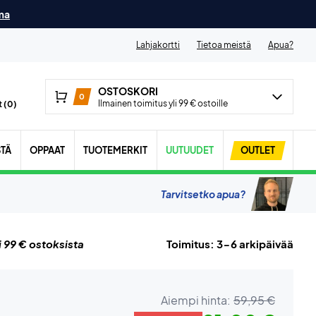
ma
Lahjakortti
Tietoa meistä
Apua?
OSTOSKORI
0
Ilmainen toimitus yli 99 € ostoille
 (
0
)
STÄ
OPPAAT
TUOTEMERKIT
UUTUUDET
OUTLET
Tarvitsetko apua?
i 99 € ostoksista
Toimitus: 3-6 arkipäivää
Aiempi hinta:
59,95 €