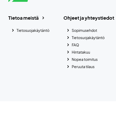
Tietoa meistä
Ohjeet ja yhteystiedot
Tietosuojakäytäntö
Sopimusehdot
Tietosuojakäytäntö
FAQ
Hintatakuu
Nopea toimitus
Peruuta tilaus