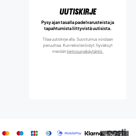
Uutiskirje
Pysy ajan tasalla padelvarusteista ja
tapahtumista liittyvistä uutisista.
Tilaa uutiskirje alla. Suostumus voidaan
peruuttaa. Kun rekisteröidyt, hyväksyt
meidän
tietosuojakäytäntö.
YLÖS