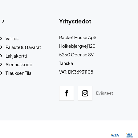
Yritystiedot
Racket House ApS
Valitus
Holkebjergvej 120
Palautetut tavarat
5250 Odense SV
Lahjakortti
Tanska
Alennuskoodi
VAT: DK36931108
Tilauksen Tila
Evästeet