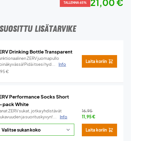
21,00 €
TALLENNA 65%
SUOSITTU LISÄTARVIKE
ERV Drinking Bottle Transparent
unktionaalinen ZERV juomapullo
Laita koriin
pinäkyvässä!Pidä itsesi hyd...
Info
,95
€
ERV Performance Socks Short
-pack White
anat ZERV sukat, jotka yhdistävät
16,95
ukavuuden ja suorituskyvyn!...
Info
11,95
€
Laita koriin