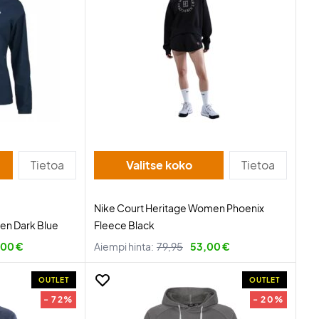
Tietoa
Valitse koko
Tietoa
Nike Court Heritage Women Phoenix
n Dark Blue
Fleece Black
,00 €
Aiempi hinta:
79,95
53,00 €
OUTLET
OUTLET
- 72%
- 20%