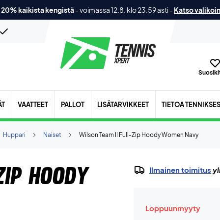
 20% kaikista kengistä
-
voimassa 12.8. klo 23.59 asti
-
Katso valikoi
Suosikit
ÄT
VAATTEET
PALLOT
LISÄTARVIKKEET
TIETOA TENNIKSE
Huppari
Naiset
Wilson Team II Full-Zip Hoody Women Navy
Zip Hoody
Ilmainen toimitus
yl
Loppuunmyyty