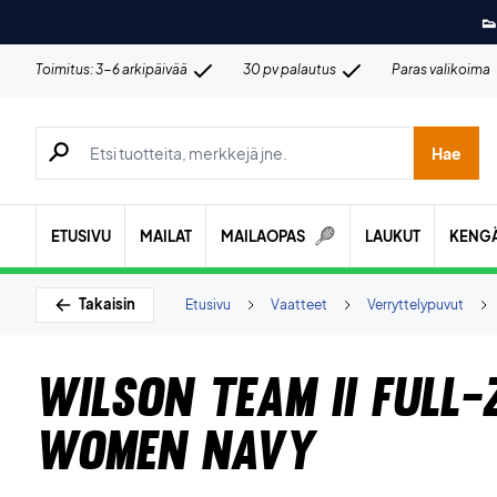
👟
Toimitus: 3-6 arkipäivää
30 pv palautus
Paras valikoima
Hae tuotteita, merkkejä jne.
Hae
ETUSIVU
MAILAT
MAILAOPAS
LAUKUT
KENG
Takaisin
Etusivu
Vaatteet
Verryttelypuvut
Wilson Team II Full-
Women Navy