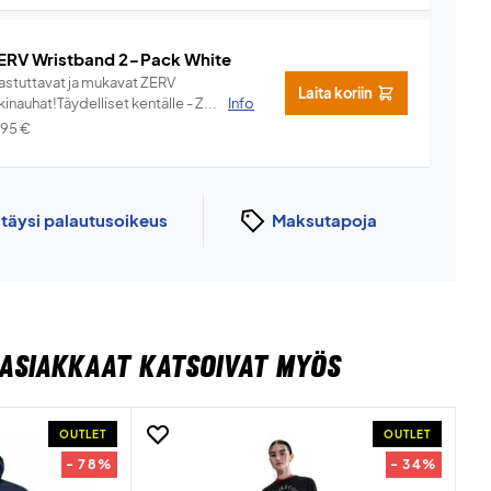
ERV Wristband 2-Pack White
hastuttavat ja mukavat ZERV
Laita koriin
kinauhat!Täydelliset kentälle - Z...
Info
,95
€
n
täysi palautusoikeus
Maksutapoja
ASIAKKAAT KATSOIVAT MYÖS
OUTLET
OUTLET
- 78%
- 34%