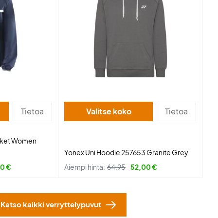
Tietoa
Valitse koko
Tietoa
acket Women
Yonex Uni Hoodie 257653 Granite Grey
00 €
Aiempi hinta:
64,95
52,00 €
Katso kaikki verryttelypuvut