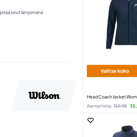
i pitää sinut lämpimänä
Valitse koko
Head Coach Jacket Wome
Aiempi hinta:
159,95
35