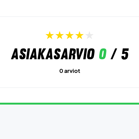
Asiakasarvio
0
/ 5
0 arviot