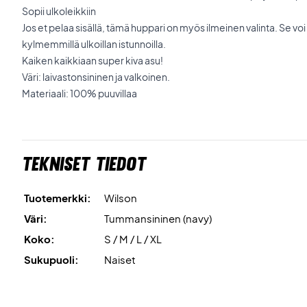
Sopii ulkoleikkiin
Jos et pelaa sisällä, tämä huppari on myös ilmeinen valinta. Se vo
kylmemmillä ulkoillan istunnoilla.
Kaiken kaikkiaan super kiva asu!
Väri: laivastonsininen ja valkoinen.
Materiaali: 100% puuvillaa
Tekniset tiedot
Tuotemerkki:
Wilson
Väri:
Tummansininen (navy)
Koko:
S / M / L / XL
Sukupuoli:
Naiset