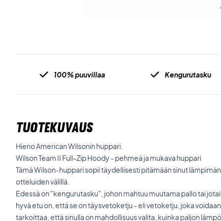
100% puuvillaa
Kengurutasku
TUOTEKUVAUS
Hieno American Wilsonin huppari.
Wilson Team II Full-Zip Hoody - pehmeä ja mukava huppari
Tämä Wilson-huppari sopii täydellisesti pitämään sinut lämpimänä
otteluiden välillä.
Edessä on "kengurutasku", johon mahtuu muutama pallo tai jota
hyvä etu on, että se on täysvetoketju - eli vetoketju, joka voida
tarkoittaa, että sinulla on mahdollisuus valita, kuinka paljon lämp