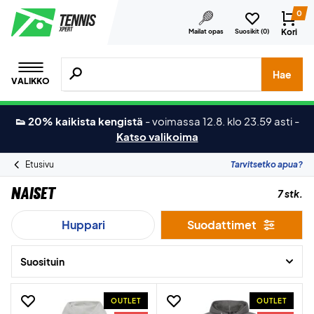
0
Kori
Mailat opas
Suosikit (
0
)
Hae tuotteita, merkkejä jne.
Hae
VALIKKO
👟 20% kaikista kengistä
-
voimassa 12.8. klo 23.59 asti
-
Katso valikoima
Etusivu
Tarvitsetko apua?
Naiset
7 stk.
Huppari
Suodattimet
Suosituin
OUTLET
OUTLET