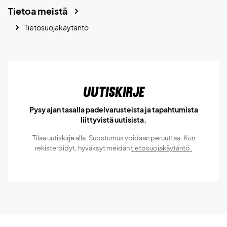
Tietoa meistä
Tietosuojakäytäntö
Uutiskirje
Pysy ajan tasalla padelvarusteista ja tapahtumista
liittyvistä uutisista.
Tilaa uutiskirje alla. Suostumus voidaan peruuttaa. Kun
rekisteröidyt, hyväksyt meidän
tietosuojakäytäntö.