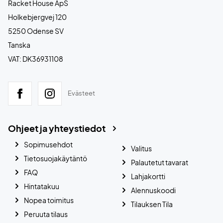
Racket House ApS
Holkebjergvej 120
5250 Odense SV
Tanska
VAT: DK36931108
Evästeet
Ohjeet ja yhteystiedot
Sopimusehdot
Valitus
Tietosuojakäytäntö
Palautetut tavarat
FAQ
Lahjakortti
Hintatakuu
Alennuskoodi
Nopea toimitus
Tilauksen Tila
Peruuta tilaus