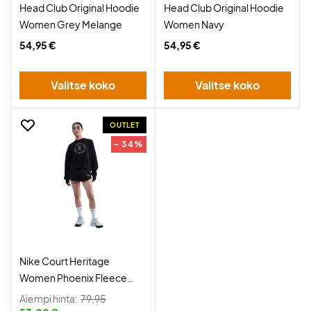
Head Club Original Hoodie
Head Club Original Hoodie
Women Grey Melange
Women Navy
54,95 €
54,95 €
Valitse koko
Valitse koko
OUTLET
- 34%
Nike Court Heritage
Women Phoenix Fleece
Black
Aiempi hinta:
79,95