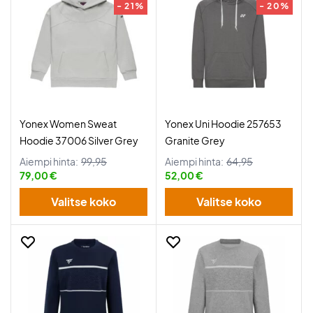
- 21%
- 20%
Yonex Women Sweat
Yonex Uni Hoodie 257653
Hoodie 37006 Silver Grey
Granite Grey
Aiempi hinta:
99,95
Aiempi hinta:
64,95
79,00 €
52,00 €
Valitse koko
Valitse koko