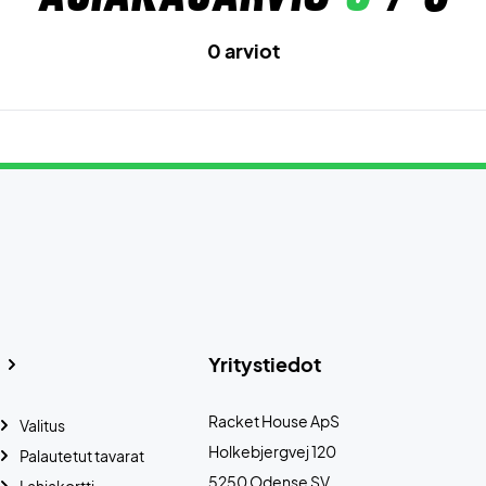
0 arviot
Yritystiedot
Racket House ApS
Valitus
Holkebjergvej 120
Palautetut tavarat
5250 Odense SV
Lahjakortti