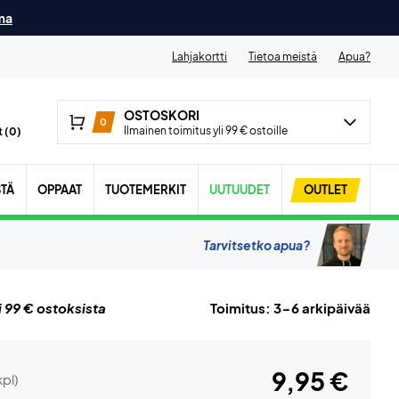
ma
Lahjakortti
Tietoa meistä
Apua?
OSTOSKORI
0
Ilmainen toimitus yli 99 € ostoille
 (
0
)
STÄ
OPPAAT
TUOTEMERKIT
UUTUUDET
OUTLET
Tarvitsetko apua?
i 99 € ostoksista
Toimitus: 3-6 arkipäivää
9,95 €
kpl)