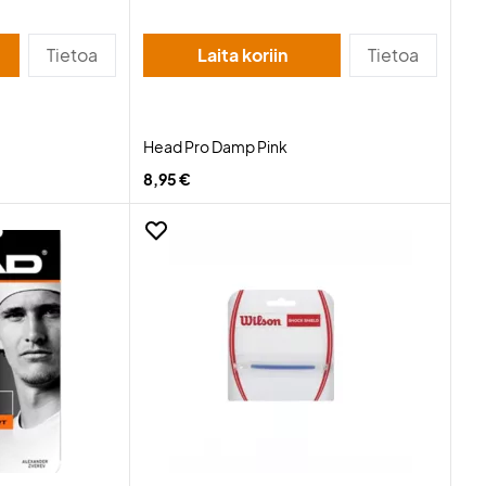
Tietoa
Laita koriin
Tietoa
Head Pro Damp Pink
8,95 €