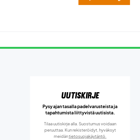
Uutiskirje
Pysy ajan tasalla padelvarusteista ja
tapahtumista liittyvistä uutisista.
Tilaa uutiskirje alla. Suostumus voidaan
peruuttaa. Kun rekisteröidyt, hyväksyt
meidän
tietosuojakäytäntö.