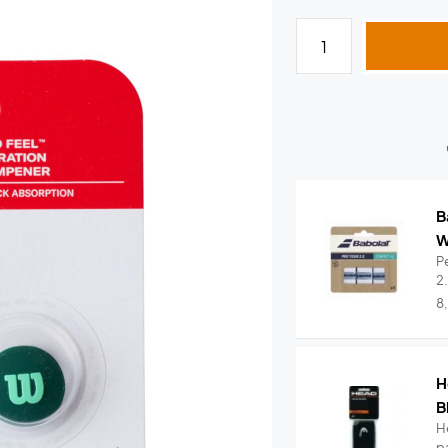
B
W
Pe
2
8
H
B
H
pa