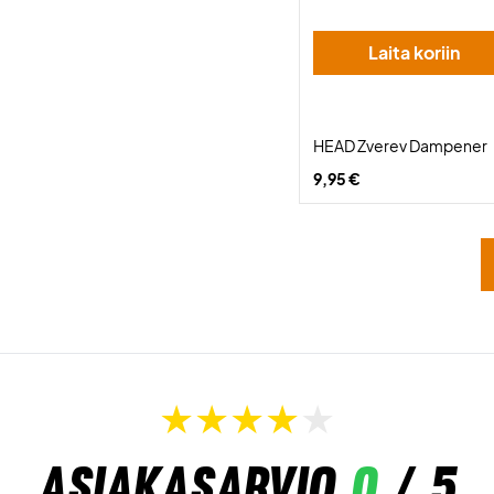
Laita koriin
HEAD Zverev Dampener
9,95 €
Asiakasarvio
0
/ 5