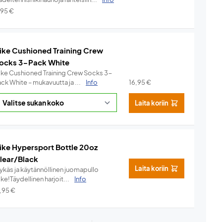
,95
€
ike Cushioned Training Crew
ocks 3-Pack White
ike Cushioned Training Crew Socks 3-
ck White – mukavuutta ja ...
Info
16,95
€
Laita koriin
ike Hypersport Bottle 20oz
lear/Black
Laita koriin
lykäs ja käytännöllinen juomapullo
ke!Täydellinen harjoit...
Info
7,95
€