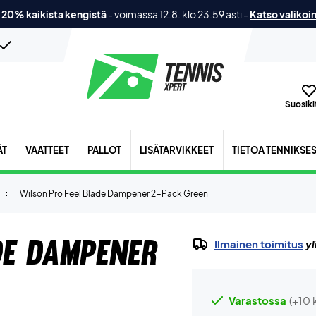
 20% kaikista kengistä
-
voimassa 12.8. klo 23.59 asti
-
Katso valikoi
Suosikit
ÄT
VAATTEET
PALLOT
LISÄTARVIKKEET
TIETOA TENNIKSE
Wilson Pro Feel Blade Dampener 2-Pack Green
de Dampener
Ilmainen toimitus
yl
Varastossa
(+10 