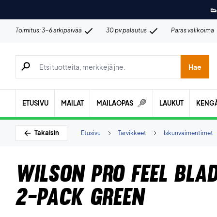
👟
Toimitus: 3-6 arkipäivää
30 pv palautus
Paras valikoima
Hae tuotteita, merkkejä jne.
Hae
ETUSIVU
MAILAT
MAILAOPAS
LAUKUT
KENG
Takaisin
Etusivu
Tarvikkeet
Iskunvaimentimet
Wilson Pro Feel Bla
2-Pack Green