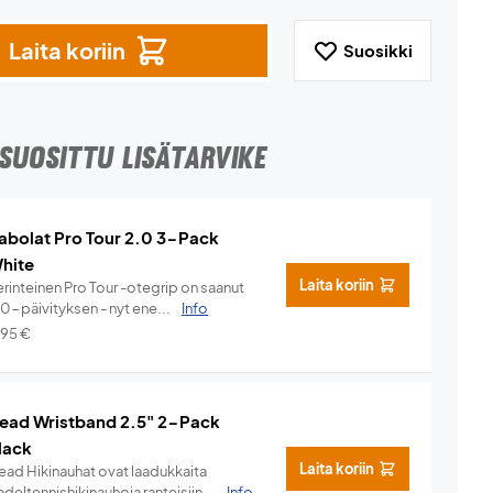
Laita koriin
Suosikki
SUOSITTU LISÄTARVIKE
abolat Pro Tour 2.0 3-Pack
hite
Laita koriin
rinteinen Pro Tour -otegrip on saanut
.0-päivityksen - nyt ene...
Info
,95
€
ead Wristband 2.5" 2-Pack
lack
Laita koriin
ead Hikinauhat ovat laadukkaita
deltennishikinauhoja ranteisiin...
Info