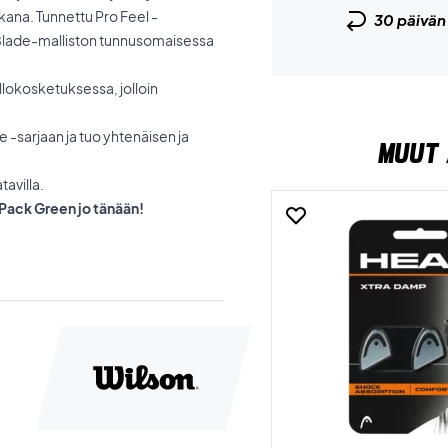
kana. Tunnettu Pro Feel -
30 päivä
a Blade-malliston tunnusomaisessa
llokosketuksessa, jolloin
e -sarjaan ja tuo yhtenäisen ja
MUUT 
tavilla.
Pack Green jo tänään!