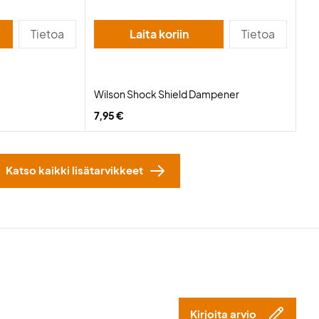
Tietoa
Laita koriin
Tietoa
Wilson Shock Shield Dampener
7,95 €
Katso kaikki lisätarvikkeet
Kirjoita arvio