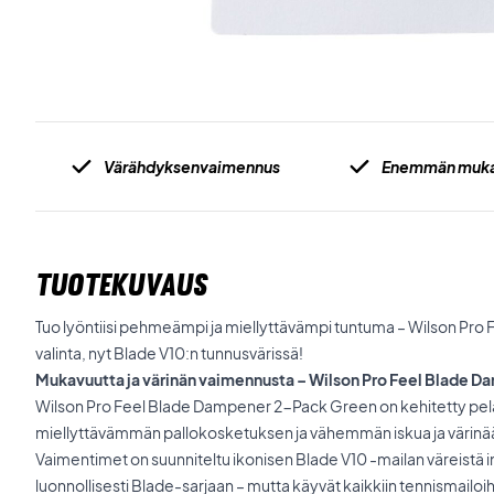
Värähdyksenvaimennus
Enemmän muka
TUOTEKUVAUS
Tuo lyöntiisi pehmeämpi ja miellyttävämpi tuntuma – Wilson Pro
valinta, nyt Blade V10:n tunnusvärissä!
Mukavuutta ja värinän vaimennusta – Wilson Pro Feel Blade 
Wilson Pro Feel Blade Dampener 2-Pack Green on kehitetty pelaaj
miellyttävämmän pallokosketuksen ja vähemmän iskua ja värinä
Vaimentimet on suunniteltu ikonisen Blade V10 -mailan väreistä in
luonnollisesti Blade-sarjaan – mutta käyvät kaikkiin tennismailoih