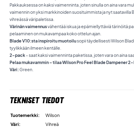
Pakkauksessa on kaksi vaimenninta, joten sinulla on aina vara mu
vaimennin on yksi markkinoiden suosituimmista ja nyt saatavill
vihreässä väripaletissa.
Värinän vaimennus
vähentää iskua ja epämiellyttäviä tärinöitä pa
pelaaminen on mukavampaa koko ottelun ajan.
Blade V10:sta inspiroitu muotoilu
sopii täydellisesti Wilson Blad
tyylikkään ilmeen kentälle.
2-pack
– saat kaksi vaimenninta paketissa, joten vara on aina saa
Pelaa mukavammin – tilaa Wilson Pro Feel Blade Dampener 2-
Väri:
Green.
Tekniset tiedot
Tuotemerkki:
Wilson
Väri:
Vihreä