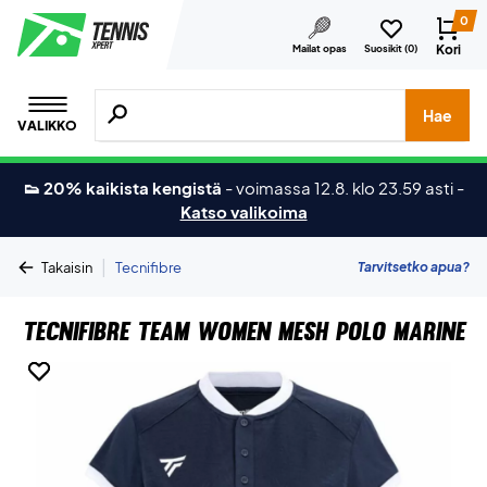
0
Kori
Mailat opas
Suosikit (
0
)
Hae tuotteita, merkkejä jne.
Hae
VALIKKO
👟 20% kaikista kengistä
-
voimassa 12.8. klo 23.59 asti
-
Katso valikoima
|
Tarvitsetko apua?
Takaisin
Tecnifibre
Tecnifibre Team Women Mesh Polo Marine