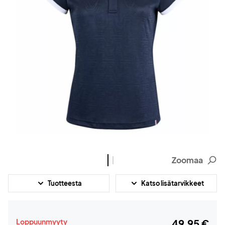
Zoomaa
Tuotteesta
Katso lisätarvikkeet
Loppuunmyyty
49,95 €