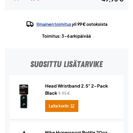
Ilmainen toimitus
yli 99 € ostoksista
Toimitus: 3-6 arkipäivää
SUOSITTU LISÄTARVIKE
Head Wristband 2.5" 2-Pack
Black
9,95
€
Laita koriin
Nike Hypersport Bottle 20oz