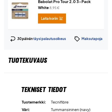
Babolat Pro Tour 2.0 3-Pack
White
8,95
€
Laita koriin
30 päivän
täysi palautusoikeus
Maksutapoja
TUOTEKUVAUS
Tekniset tiedot
Tuotemerkki:
Tecnifibre
Väri:
Tummansininen (navy)