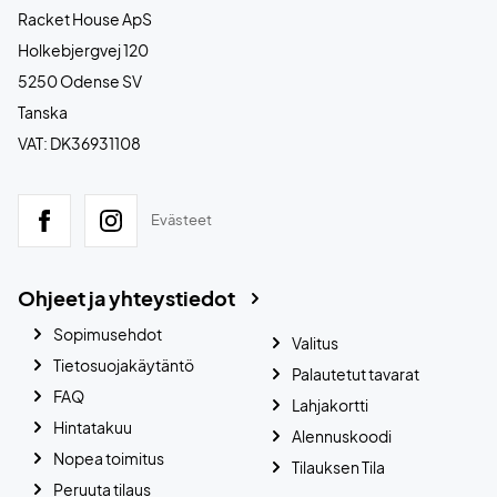
Racket House ApS
Holkebjergvej 120
5250 Odense SV
Tanska
VAT: DK36931108
Evästeet
Ohjeet ja yhteystiedot
Sopimusehdot
Valitus
Tietosuojakäytäntö
Palautetut tavarat
FAQ
Lahjakortti
Hintatakuu
Alennuskoodi
Nopea toimitus
Tilauksen Tila
Peruuta tilaus