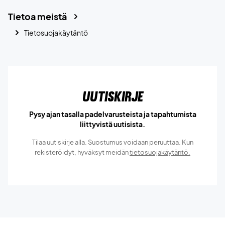
Tietoa meistä
Tietosuojakäytäntö
Uutiskirje
Pysy ajan tasalla padelvarusteista ja tapahtumista
liittyvistä uutisista.
Tilaa uutiskirje alla. Suostumus voidaan peruuttaa. Kun
rekisteröidyt, hyväksyt meidän
tietosuojakäytäntö.