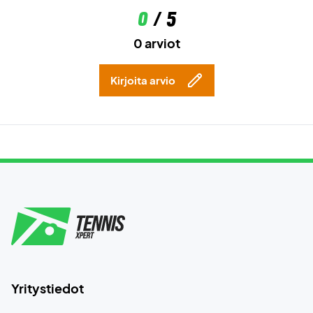
0
/ 5
0 arviot
Kirjoita arvio
Yritystiedot