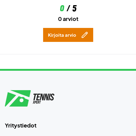
0
/ 5
0 arviot
Kirjoita arvio
Yritystiedot