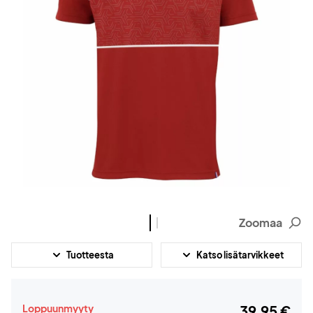
Zoomaa
Tuotteesta
Katso lisätarvikkeet
Loppuunmyyty
39,95 €