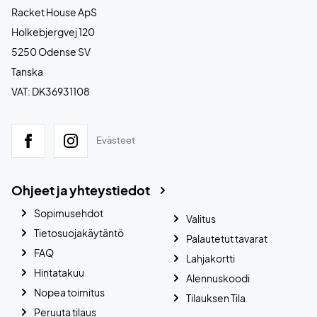
Racket House ApS
Holkebjergvej 120
5250 Odense SV
Tanska
VAT: DK36931108
Evästeet
Ohjeet ja yhteystiedot
Sopimusehdot
Valitus
Tietosuojakäytäntö
Palautetut tavarat
FAQ
Lahjakortti
Hintatakuu
Alennuskoodi
Nopea toimitus
Tilauksen Tila
Peruuta tilaus