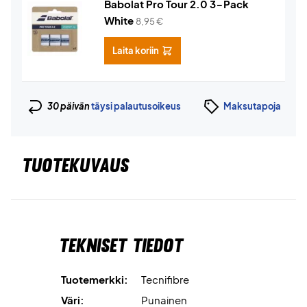
Babolat Pro Tour 2.0 3-Pack
White
8,95
€
Laita koriin
30 päivän
täysi palautusoikeus
Maksutapoja
TUOTEKUVAUS
Tekniset tiedot
Tuotemerkki:
Tecnifibre
Väri:
Punainen