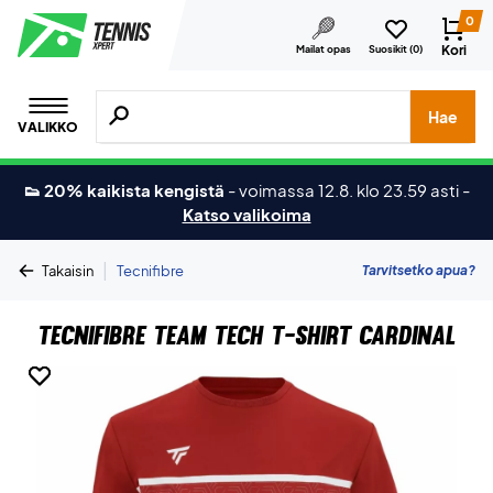
0
Kori
Mailat opas
Suosikit (
0
)
Hae tuotteita, merkkejä jne.
Hae
VALIKKO
👟 20% kaikista kengistä
-
voimassa 12.8. klo 23.59 asti
-
Katso valikoima
|
Tarvitsetko apua?
Takaisin
Tecnifibre
Tecnifibre Team Tech T-shirt Cardinal