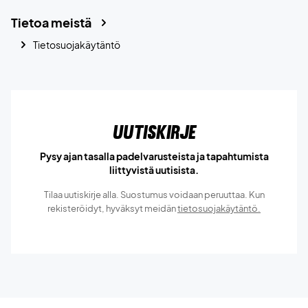
Tietoa meistä
Tietosuojakäytäntö
Uutiskirje
Pysy ajan tasalla padelvarusteista ja tapahtumista
liittyvistä uutisista.
Tilaa uutiskirje alla. Suostumus voidaan peruuttaa. Kun
rekisteröidyt, hyväksyt meidän
tietosuojakäytäntö.