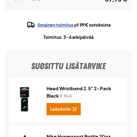
Ilmainen toimitus
yli 99 € ostoksista
Toimitus: 3-6 arkipäivää
SUOSITTU LISÄTARVIKE
Head Wristband 2.5" 2-Pack
Black
9,95
€
Laita koriin
Nike Hypersport Bottle 20oz