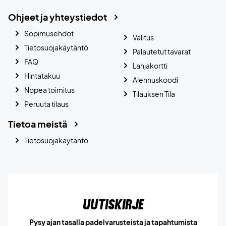
Ohjeet ja yhteystiedot
Sopimusehdot
Valitus
Tietosuojakäytäntö
Palautetut tavarat
FAQ
Lahjakortti
Hintatakuu
Alennuskoodi
Nopea toimitus
Tilauksen Tila
Peruuta tilaus
Tietoa meistä
Tietosuojakäytäntö
Uutiskirje
Pysy ajan tasalla padelvarusteista ja tapahtumista