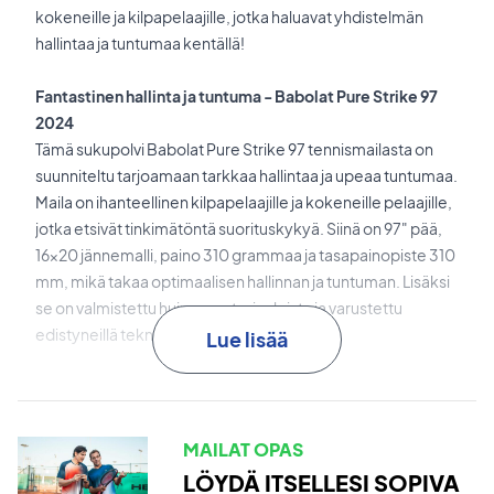
kokeneille ja kilpapelaajille, jotka haluavat yhdistelmän
hallintaa ja tuntumaa kentällä!
Fantastinen hallinta ja tuntuma - Babolat Pure Strike 97
2024
Tämä sukupolvi Babolat Pure Strike 97 tennismailasta on
suunniteltu tarjoamaan tarkkaa hallintaa ja upeaa tuntumaa.
Maila on ihanteellinen kilpapelaajille ja kokeneille pelaajille,
jotka etsivät tinkimätöntä suorituskykyä. Siinä on 97" pää,
16x20 jännemalli, paino 310 grammaa ja tasapainopiste 310
mm, mikä takaa optimaalisen hallinnan ja tuntuman. Lisäksi
se on valmistettu huippumateriaaleista ja varustettu
edistyneillä teknologioilla.
Lue lisää
NF²-TECH
on kehitetty kuituja, jotka on integroitu
kehykseen klo 3 ja 9 kohdalla, mikä parantaa
värinänvaimennusta ja lisää tuntumaa.
MAILAT OPAS
LÖYDÄ ITSELLESI SOPIVA
Frame String Interaction (FSI) Control
on teknologia, joka