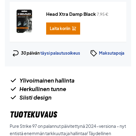
Head Xtra Damp Black
7,95
€
Laita koriin
30 päivän
täysi palautusoikeus
Maksutapoja
Ylivoimainen hallinta
Herkullinen tunne
Siisti design
TUOTEKUVAUS
Pure Strike 97 on palannut päivitettynä 2024-versiona – nyt
entistä enemmän tarkkuutta ja hallintaa! Täydellinen