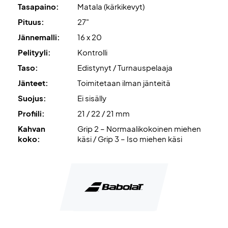
Tasapaino:
Matala (kärkikevyt)
Pituus:
27"
Jännemalli:
16 x 20
Pelityyli:
Kontrolli
Taso:
Edistynyt / Turnauspelaaja
Jänteet:
Toimitetaan ilman jänteitä
Suojus:
Ei sisälly
Profiili:
21 / 22 / 21 mm
Kahvan
Grip 2 – Normaalikokoinen miehen
koko:
käsi / Grip 3 – Iso miehen käsi