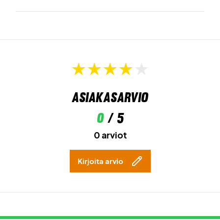
Asiakasarvio
0
/ 5
0 arviot
Kirjoita arvio