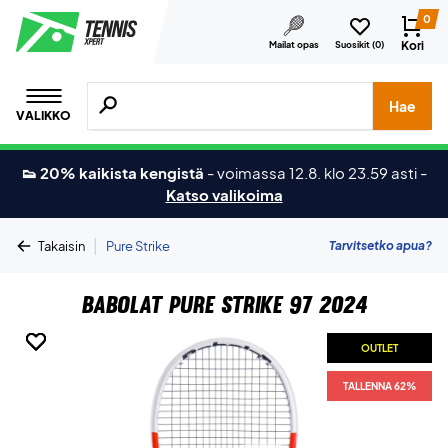
0
Kori
Mailat opas
Suosikit (
0
)
Hae tuotteita, merkkejä jne.
Hae
VALIKKO
👟 20% kaikista kengistä
-
voimassa 12.8. klo 23.59 asti
-
Katso valikoima
|
Tarvitsetko apua?
Takaisin
Pure Strike
Babolat Pure Strike 97 2024
OUTLET
OUTLET
OUTLET
OUTLET
OUTLET
TALLENNA 62%
TALLENNA 62%
TALLENNA 62%
TALLENNA 62%
TALLENNA 62%