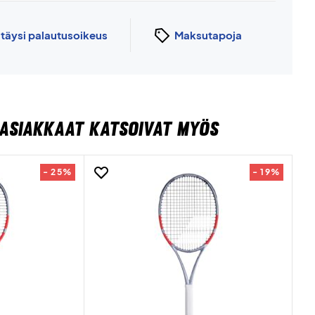
n
täysi palautusoikeus
Maksutapoja
ASIAKKAAT KATSOIVAT MYÖS
- 25%
- 19%