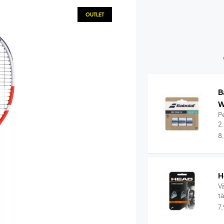
OUTLET
B
W
Pe
2
8
H
V
t
7