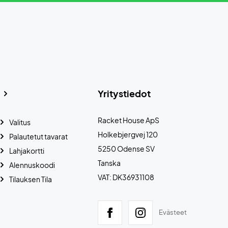
Yritystiedot
Racket House ApS
Valitus
Holkebjergvej 120
Palautetut tavarat
5250 Odense SV
Lahjakortti
Tanska
Alennuskoodi
VAT: DK36931108
Tilauksen Tila
Evästeet