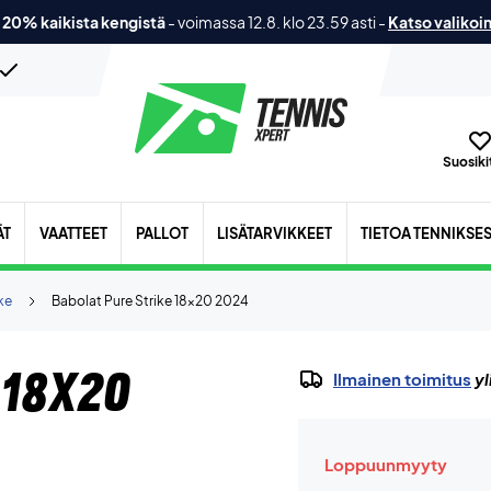
 20% kaikista kengistä
-
voimassa 12.8. klo 23.59 asti
-
Katso valikoi
Suosikit
ÄT
VAATTEET
PALLOT
LISÄTARVIKKEET
TIETOA TENNIKSE
ke
Babolat Pure Strike 18x20 2024
 18x20
Ilmainen toimitus
yl
Loppuunmyyty