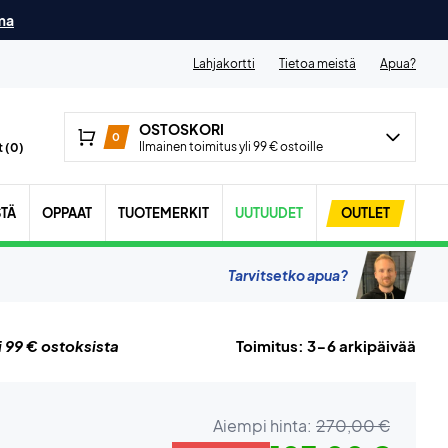
ma
Lahjakortti
Tietoa meistä
Apua?
OSTOSKORI
0
Ilmainen toimitus yli 99 € ostoille
 (
0
)
STÄ
OPPAAT
TUOTEMERKIT
UUTUUDET
OUTLET
Tarvitsetko apua?
i 99 € ostoksista
Toimitus: 3-6 arkipäivää
Aiempi hinta:
270,00 €