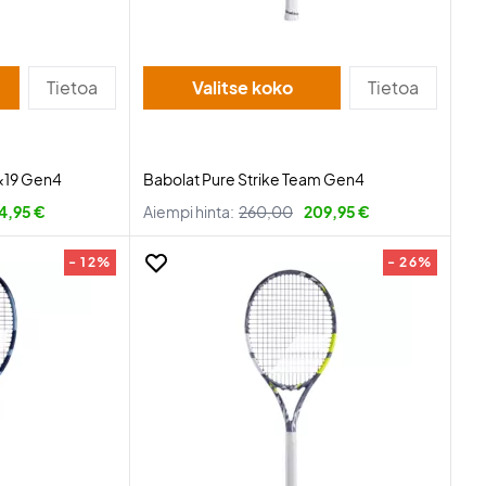
Tietoa
Valitse koko
Tietoa
6x19 Gen4
Babolat Pure Strike Team Gen4
4,95 €
Aiempi hinta:
260,00
209,95 €
- 12%
- 26%