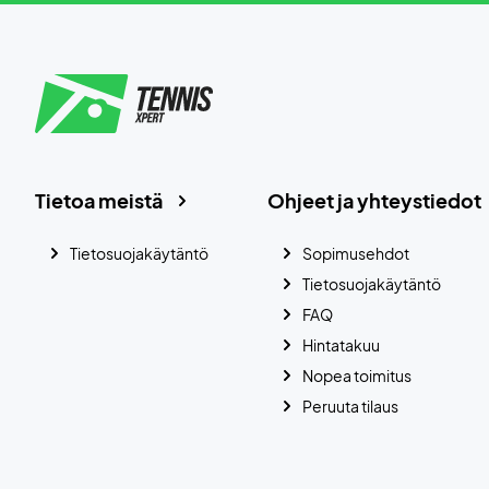
Tietoa meistä
Ohjeet ja yhteystiedot
Tietosuojakäytäntö
Sopimusehdot
Tietosuojakäytäntö
FAQ
Hintatakuu
Nopea toimitus
Peruuta tilaus