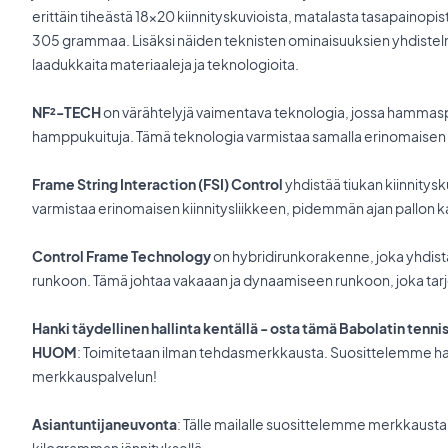
erittäin tiheästä 18x20 kiinnityskuvioista, matalasta tasapainop
305 grammaa. Lisäksi näiden teknisten ominaisuuksien yhdistelm
laadukkaita materiaaleja ja teknologioita.
NF²-TECH
on värähtelyjä vaimentava teknologia, jossa hammaspyö
hamppukuituja. Tämä teknologia varmistaa samalla erinomaisen
Frame String Interaction (FSI) Control
yhdistää tiukan kiinnity
varmistaa erinomaisen kiinnitysliikkeen, pidemmän ajan pallon kan
Control Frame Technology
on hybridirunkorakenne, joka yhdist
runkoon. Tämä johtaa vakaaan ja dynaamiseen runkoon, joka tarj
Hanki täydellinen hallinta kentällä - osta tämä Babolatin tenni
HUOM
: Toimitetaan ilman tehdasmerkkausta. Suosittelemme 
merkkauspalvelun!
Asiantuntijaneuvonta
: Tälle mailalle suosittelemme merkkausta 