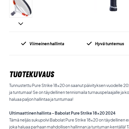
Viimeinen hallinta
Hyvä tuntemus
TUOTEKUVAUS
Tunnustettu Pure Strike 18x20 on saanut päivityksen vuodelle 20
ja tuntumaa! Se on täydellinen tennismaila turnauspelaajalle ja k
haluaa paljon hallintaa ja tuntumaa!
Ultimaattinen hallinta - Babolat Pure Strike 18x20 2024
Tämä neljäs sukupolvi Babolat Pure Strike 18x20 on täydellinen er
joka haluaa parhaan mahdollisen hallinnan ja tuntuman kentällä!