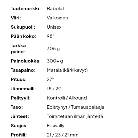
Tuotemerkki:
Babolat
Väri:
Valkoinen
Sukupuoli:
Unisex
Pään koko:
98"
Tarkka
305 g
paino:
Painoluokka:
300+ g
Tasapaino:
Matala (kärkikevyt)
Pituus:
27"
Jännemalli:
18 x 20
Pelityyli:
Kontrolli / Allround
Taso:
Edistynyt / Turnauspelaaja
Jänteet:
Toimitetaan ilman jänteitä
Suojus:
Ei sisälly
Profiili:
21 / 23 / 21 mm