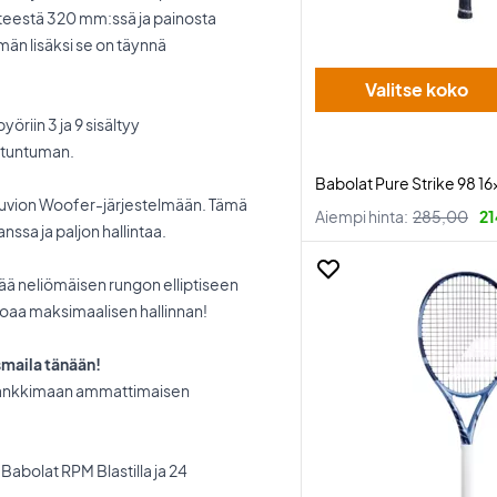
isteestä 320 mm:ssä ja painosta
än lisäksi se on täynnä
Valitse koko
riin 3 ja 9 sisältyy
 tuntuman.
Babolat Pure Strike 98 1
skuvion Woofer-järjestelmään. Tämä
Aiempi hinta:
285,00
21
ssa ja paljon hallintaa.
ää neliömäisen rungon elliptiseen
oaa maksimaalisen hallinnan!
smaila tänään!
hankkimaan ammattimaisen
Babolat RPM Blastilla ja 24