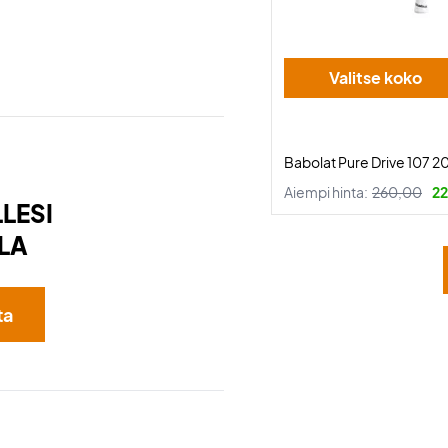
Valitse koko
Babolat Pure Drive 107 2
Aiempi hinta:
260,00
22
LESI
LA
ta