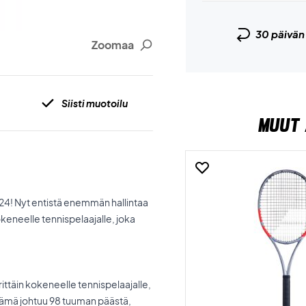
30 päivä
Zoomaa
Siisti muotoilu
MUUT 
24! Nyt entistä enemmän hallintaa
okeneelle tennispelaajalle, joka
ittäin kokeneelle tennispelaajalle,
 Tämä johtuu 98 tuuman päästä,