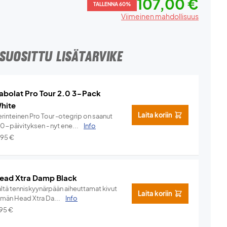
107,00 €
TALLENNA 60%
Viimeinen mahdollisuus
SUOSITTU LISÄTARVIKE
abolat Pro Tour 2.0 3-Pack
hite
Laita koriin
rinteinen Pro Tour -otegrip on saanut
.0-päivityksen - nyt ene...
Info
,95
€
ead Xtra Damp Black
ältä tenniskyynärpään aiheuttamat kivut
Laita koriin
ämän Head Xtra Da...
Info
,95
€