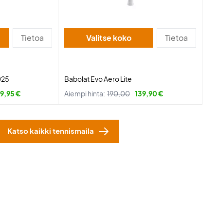
Tietoa
Valitse koko
Tietoa
025
Babolat Evo Aero Lite
9,95 €
Aiempi hinta:
190,00
139,90 €
Katso kaikki tennismaila