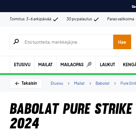
👟
Toimitus: 3-6 arkipäivää
30 pv palautus
Paras valikoima
Hae tuotteita, merkkejä jne.
Hae
ETUSIVU
MAILAT
MAILAOPAS
LAUKUT
KENG
Takaisin
Etusivu
Mailat
Babolat
Pure Stri
Babolat Pure Strike
2024