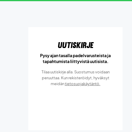
Uutiskirje
Pysy ajan tasalla padelvarusteista ja
tapahtumista liittyvistä uutisista.
Tilaa uutiskirje alla. Suostumus voidaan
peruuttaa. Kun rekisteröidyt, hyväksyt
meidän
tietosuojakäytäntö.