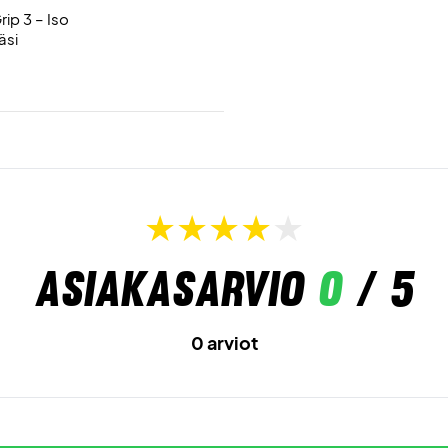
ip 3 – Iso
äsi
Asiakasarvio
0
/ 5
0 arviot