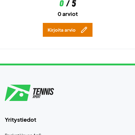
0
/ 5
0 arviot
Kirjoita arvio
Yritystiedot