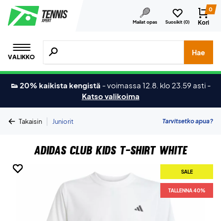
0
Kori
Mailat opas
Suosikit (
0
)
Hae tuotteita, merkkejä jne.
Hae
VALIKKO
👟 20% kaikista kengistä
-
voimassa 12.8. klo 23.59 asti
-
Katso valikoima
|
Tarvitsetko apua?
Takaisin
Juniorit
Adidas Club Kids T-shirt White
SALE
SALE
SALE
SALE
SALE
SALE
TALLENNA 40%
TALLENNA 40%
TALLENNA 40%
TALLENNA 40%
TALLENNA 40%
TALLENNA 40%