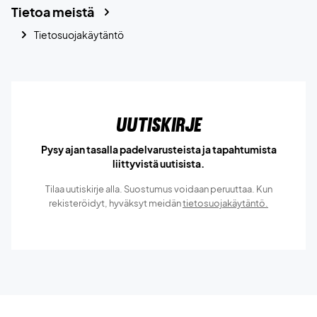
Tietoa meistä
Tietosuojakäytäntö
Uutiskirje
Pysy ajan tasalla padelvarusteista ja tapahtumista
liittyvistä uutisista.
Tilaa uutiskirje alla. Suostumus voidaan peruuttaa. Kun
rekisteröidyt, hyväksyt meidän
tietosuojakäytäntö.