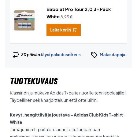
Babolat Pro Tour 2.0 3-Pack
White
8,95
€
Laita koriin
30 päivän
täysi palautusoikeus
Maksutapoja
TUOTEKUVAUS
Klassinen ja mukava Adidas T-paita nuorille tennispelaajille!
Täydellinen sekä harjoitteluun että otteluihin.
Kevyt, hengittävä ja joustava – Adidas Club Kids T-shirt
White
Tämä juniori T-paita on suunniteltu tarjoamaan
maksimaalista mukavuutta ja liikkumisvapautta kentällä.