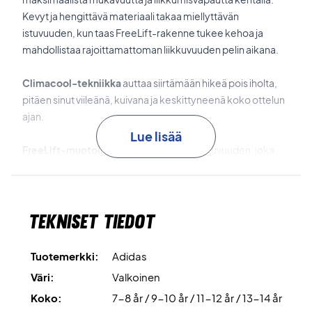
Kevyt ja hengittävä materiaali takaa miellyttävän
istuvuuden, kun taas FreeLift-rakenne tukee kehoa ja
mahdollistaa rajoittamattoman liikkuvuuden pelin aikana.
Climacool-tekniikka
auttaa siirtämään hikeä pois iholta,
pitäen sinut viileänä, kuivana ja keskittyneenä koko ottelun
ajan.
Lue lisää
FreeLift-muotoilu
takaa ergonomisen istuvuuden, joka
pysyy paikoillaan ja antaa täyden liikkumisvapauden.
Kestävä valinta
– valmistettu 100 %
Tekniset tiedot
kierrätysmateriaaleista ympäristövaikutusten
vähentämiseksi.
Tuotemerkki:
Adidas
Pelaa mukavasti ja tyylillä – osta Adidas T-paitasi tänään!
Väri:
Valkoinen
Väri: Valkoinen.
Koko:
7-8 år / 9-10 år / 11-12 år / 13-14 år
Materiaali: 100 % kierrätetty polyesteri.