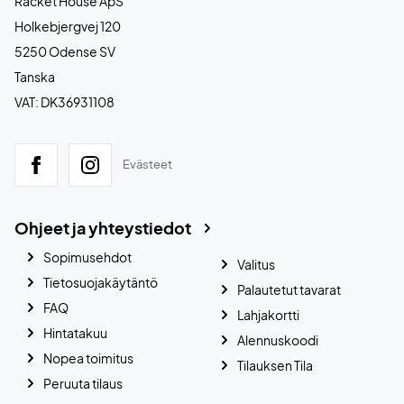
Racket House ApS
Holkebjergvej 120
5250 Odense SV
Tanska
VAT: DK36931108
Evästeet
Ohjeet ja yhteystiedot
Sopimusehdot
Valitus
Tietosuojakäytäntö
Palautetut tavarat
FAQ
Lahjakortti
Hintatakuu
Alennuskoodi
Nopea toimitus
Tilauksen Tila
Peruuta tilaus