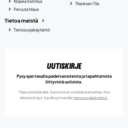
Nopea toimitus
Tilauksen Tila
Peruuta tilaus
Tietoa meistä
Tietosuojakäytäntö
Uutiskirje
Pysy ajan tasalla padelvarusteista ja tapahtumista
liittyvistä uutisista.
Tilaa uutiskirje alla. Suostumus voidaan peruuttaa. Kun
rekisteröidyt, hyväksyt meidän
tietosuojakäytäntö.