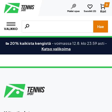
0
Kori
Mailat opas
Suosikit (
0
)
Hae tuotteita, merkkejä jne.
Hae
VALIKKO
👟 20% kaikista kengistä
-
voimassa 12.8. klo 23.59 asti
-
Katso valikoima