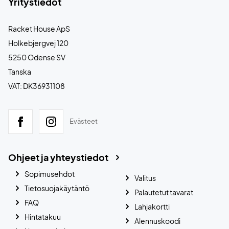
Yritystiedot
Racket House ApS
Holkebjergvej 120
5250 Odense SV
Tanska
VAT: DK36931108
Evästeet
Ohjeet ja yhteystiedot
Sopimusehdot
Valitus
Tietosuojakäytäntö
Palautetut tavarat
FAQ
Lahjakortti
Hintatakuu
Alennuskoodi