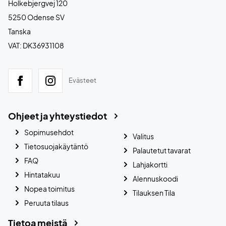
Holkebjergvej 120
5250 Odense SV
Tanska
VAT: DK36931108
Evästeet
Ohjeet ja yhteystiedot
Sopimusehdot
Valitus
Tietosuojakäytäntö
Palautetut tavarat
FAQ
Lahjakortti
Hintatakuu
Alennuskoodi
Nopea toimitus
Tilauksen Tila
Peruuta tilaus
Tietoa meistä