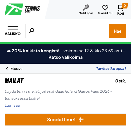
0
Kori
Mailat opas
Suosikit (
0
)
Hae tuotteita, merkkejä jne.
Hae
VALIKKO
👟 20% kaikista kengistä
-
voimassa 12.8. klo 23.59 asti
-
Katso valikoima
Etusivu
Tarvitsetko apua?
Mailat
0 stk.
Löydä tennis mailat, joita nähdään Roland Garros Paris 2026 -
turnauksessa täältä!
Lue lisää
Suodattimet