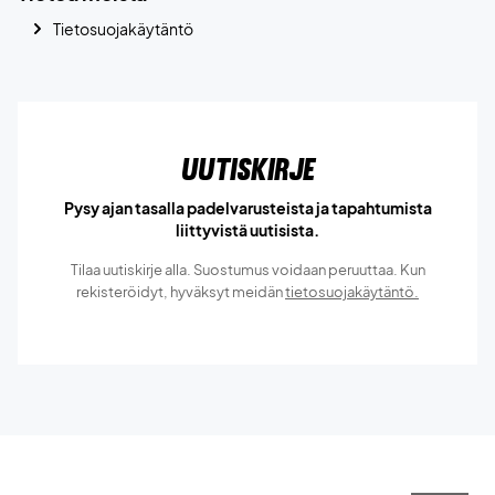
Tietosuojakäytäntö
Uutiskirje
Pysy ajan tasalla padelvarusteista ja tapahtumista
liittyvistä uutisista.
Tilaa uutiskirje alla. Suostumus voidaan peruuttaa. Kun
rekisteröidyt, hyväksyt meidän
tietosuojakäytäntö.