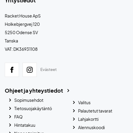
Yritystiedot
Racket House ApS
Holkebjergvej 120
5250 Odense SV
Tanska
VAT: DK36931108
Evästeet
Ohjeet ja yhteystiedot
Sopimusehdot
Valitus
Tietosuojakäytäntö
Palautetut tavarat
FAQ
Lahjakortti
Hintatakuu
Alennuskoodi