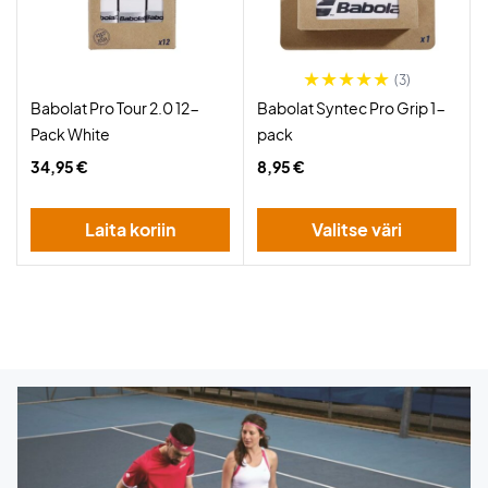
(3)
Babolat Pro Tour 2.0 12-
Babolat Syntec Pro Grip 1-
Pack White
pack
34,95 €
8,95 €
Laita koriin
Valitse väri