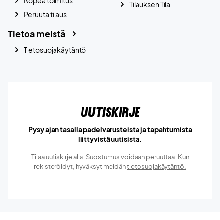
Nopea toimitus
Tilauksen Tila
Peruuta tilaus
Tietoa meistä
Tietosuojakäytäntö
Uutiskirje
Pysy ajan tasalla padelvarusteista ja tapahtumista
liittyvistä uutisista.
Tilaa uutiskirje alla. Suostumus voidaan peruuttaa. Kun
rekisteröidyt, hyväksyt meidän
tietosuojakäytäntö.