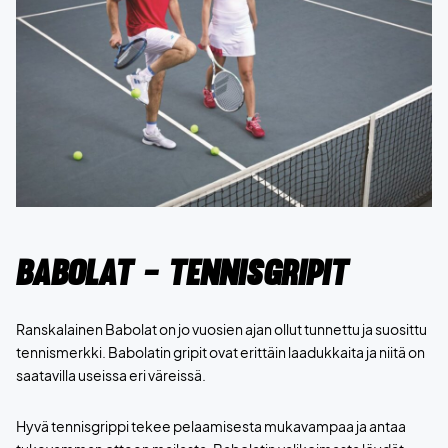
Babolat - Tennisgripit
Ranskalainen Babolat on jo vuosien ajan ollut tunnettu ja suosittu
tennismerkki. Babolatin gripit ovat erittäin laadukkaita ja niitä on
saatavilla useissa eri väreissä.
Hyvä tennisgrippi tekee pelaamisesta mukavampaa ja antaa