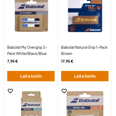
Babolat My Overgrip 3-
Babolat Natural Grip 1-Pack
Pack White/Black/Blue
Brown
7,95 €
17,95 €
Laita koriin
Laita koriin