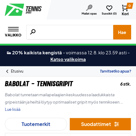
0
Kori
Mailat opas
Suosikit (
0
)
Hae tuotteita, merkkejä jne.
Hae
VALIKKO
👟 20% kaikista kengistä
-
voimassa 12.8. klo 23.59 asti
-
Katso valikoima
Etusivu
Tarvitsetko apua?
Babolat - Tennisgripit
6 stk.
Babolat tunnetaan mailapelaajien keskuudessa laadukkaista
gripeistään ja heiltä löytyy optimaaliset gripit myös tennikseen.
Grippejä on saatavilla useissa eri väreissä.
Lue lisää
Tuotemerkit
Suodattimet
Mukavaa shoppailua!