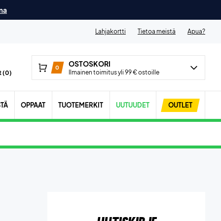
ma
Lahjakortti
Tietoa meistä
Apua?
OSTOSKORI
0
Ilmainen toimitus yli 99 € ostoille
 (
0
)
STÄ
OPPAAT
TUOTEMERKIT
UUTUUDET
OUTLET