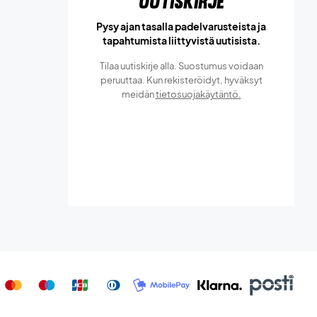
Uutiskirje
Pysy ajan tasalla padelvarusteista ja
tapahtumista liittyvistä uutisista.
Tilaa uutiskirje alla. Suostumus voidaan
peruuttaa. Kun rekisteröidyt, hyväksyt
meidän
tietosuojakäytäntö.