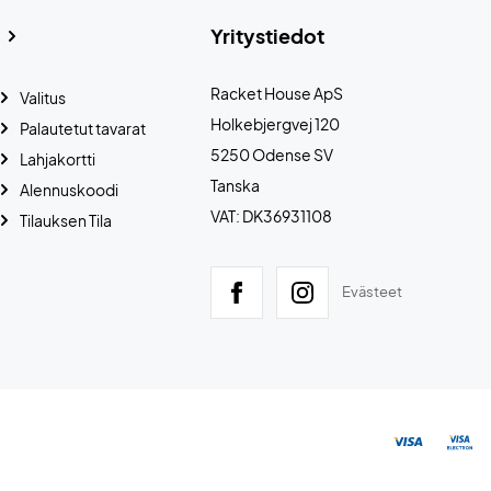
Yritystiedot
Racket House ApS
Valitus
Holkebjergvej 120
Palautetut tavarat
5250 Odense SV
Lahjakortti
Tanska
Alennuskoodi
VAT: DK36931108
Tilauksen Tila
Evästeet