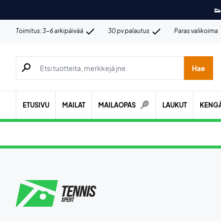
👟
Toimitus: 3-6 arkipäivää
30 pv palautus
Paras valikoima
Hae tuotteita, merkkejä jne.
Hae
ETUSIVU
MAILAT
MAILAOPAS
LAUKUT
KENG