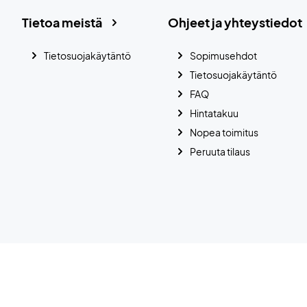
Tietoa meistä
Ohjeet ja yhteystiedot
Tietosuojakäytäntö
Sopimusehdot
Tietosuojakäytäntö
FAQ
Hintatakuu
Nopea toimitus
Peruuta tilaus