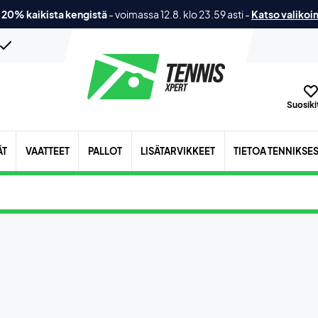
 20% kaikista kengistä
-
voimassa 12.8. klo 23.59 asti
-
Katso valikoi
Suosikit
ÄT
VAATTEET
PALLOT
LISÄTARVIKKEET
TIETOA TENNIKSE