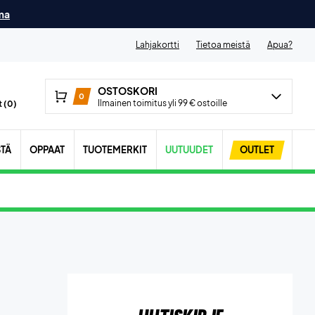
ma
Lahjakortti
Tietoa meistä
Apua?
OSTOSKORI
0
Ilmainen toimitus yli 99 € ostoille
 (
0
)
STÄ
OPPAAT
TUOTEMERKIT
UUTUUDET
OUTLET