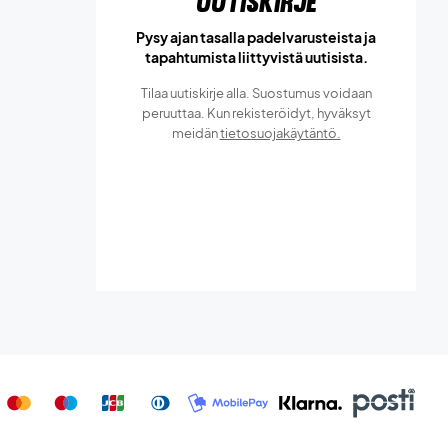
Uutiskirje
Pysy ajan tasalla padelvarusteista ja
tapahtumista liittyvistä uutisista.
Tilaa uutiskirje alla. Suostumus voidaan
peruuttaa. Kun rekisteröidyt, hyväksyt
meidän
tietosuojakäytäntö.