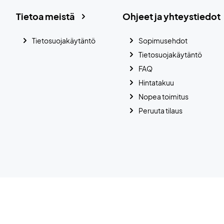
Tietoa meistä
Ohjeet ja yhteystiedot
Tietosuojakäytäntö
Sopimusehdot
Tietosuojakäytäntö
FAQ
Hintatakuu
Nopea toimitus
Peruuta tilaus