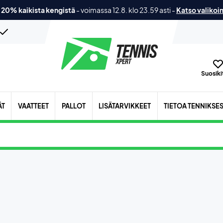
 20% kaikista kengistä
-
voimassa 12.8. klo 23.59 asti
-
Katso valikoi
Suosikit
ÄT
VAATTEET
PALLOT
LISÄTARVIKKEET
TIETOA TENNIKSE