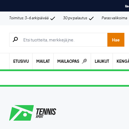
👟
Toimitus: 3-6 arkipäivää
30 pv palautus
Paras valikoima
Hae tuotteita, merkkejä jne.
Hae
ETUSIVU
MAILAT
MAILAOPAS
LAUKUT
KENG