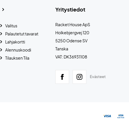
Yritystiedot
Racket House ApS
Valitus
Holkebjergvej 120
Palautetut tavarat
5250 Odense SV
Lahjakortti
Tanska
Alennuskoodi
VAT: DK36931108
Tilauksen Tila
Evästeet