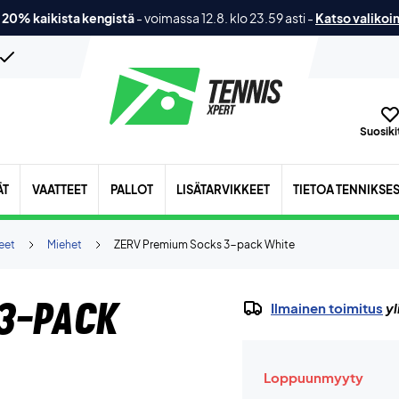
 20% kaikista kengistä
-
voimassa 12.8. klo 23.59 asti
-
Katso valikoi
Suosikit
ÄT
VAATTEET
PALLOT
LISÄTARVIKKEET
TIETOA TENNIKSE
eet
Miehet
ZERV Premium Socks 3-pack White
 3-pack
Ilmainen toimitus
yl
Loppuunmyyty