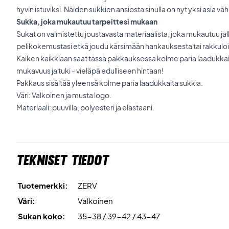
hyvin istuviksi. Näiden sukkien ansiosta sinulla on nyt yksi asia
Sukka, joka mukautuu tarpeittesi mukaan
Sukat on valmistettu joustavasta materiaalista, joka mukautuu ja
pelikokemustasi etkä joudu kärsimään hankauksesta tai rakkuloi
Kaiken kaikkiaan saat tässä pakkauksessa kolme paria laadukkait
mukavuus ja tuki - vieläpä edulliseen hintaan!
Pakkaus sisältää yleensä kolme paria laadukkaita sukkia.
Väri: Valkoinen ja musta logo.
Materiaali: puuvilla, polyesteri ja elastaani.
Tekniset tiedot
Tuotemerkki:
ZERV
Väri:
Valkoinen
Sukan koko:
35-38 / 39-42 / 43-47