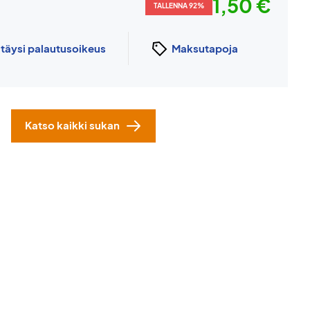
1,50 €
TALLENNA 92%
n
täysi palautusoikeus
Maksutapoja
Katso kaikki sukan