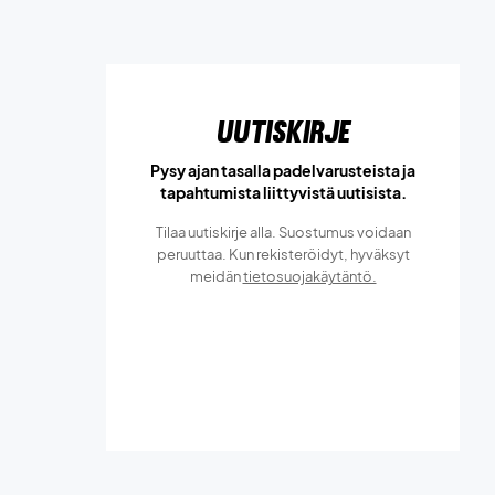
Uutiskirje
Pysy ajan tasalla padelvarusteista ja
tapahtumista liittyvistä uutisista.
Tilaa uutiskirje alla. Suostumus voidaan
peruuttaa. Kun rekisteröidyt, hyväksyt
meidän
tietosuojakäytäntö.