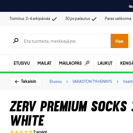
👟
Toimitus: 3-6 arkipäivää
30 pv palautus
Paras valikoima
Hae tuotteita, merkkejä jne.
Hae
ETUSIVU
MAILAT
MAILAOPAS
LAUKUT
KENG
Takaisin
Etusivu
VARASTON TYHJENNYS
Vaatt
ZERV Premium Socks
White
2 arviot