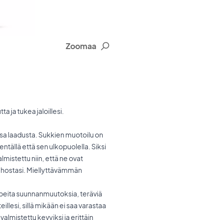
Zoomaa
 ja tukea jaloillesi.
nsa laadusta. Sukkien muotoilu on
tällä että sen ulkopuolella. Siksi
lmistettu niin, että ne ovat
ehostasi. Miellyttävämmän
 nopeita suunnanmuutoksia, teräviä
llesi, sillä mikään ei saa varastaa
lmistettu kevyiksi ja erittäin