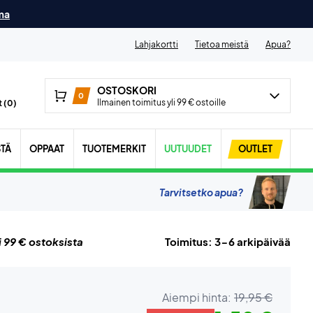
ma
Lahjakortti
Tietoa meistä
Apua?
OSTOSKORI
0
Ilmainen toimitus yli 99 € ostoille
 (
0
)
STÄ
OPPAAT
TUOTEMERKIT
UUTUUDET
OUTLET
Tarvitsetko apua?
i 99 € ostoksista
Toimitus: 3-6 arkipäivää
Aiempi hinta:
19,95 €