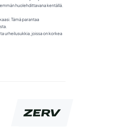
 vähemmän huolehdittavana kentällä.
lkaasi. Tämä parantaa
sta.
a urheilusukkia, joissa on korkea