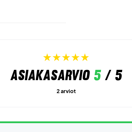
Asiakasarvio
5
/ 5
2 arviot