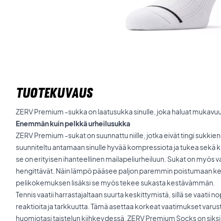
TUOTEKUVAUS
ZERV Premium -sukka on laatusukka sinulle, joka haluat mukavuutta
Enemmän kuin pelkkä urheilusukka
ZERV Premium -sukat on suunnattu niille, jotka eivät tingi sukkie
suunniteltu antamaan sinulle hyvää kompressiota ja tukea sekä ken
se on erityisen ihanteellinen mailapeliurheiluun. Sukat on myös va
hengittävät. Näin lämpö pääsee paljon paremmin poistumaan k
pelikokemuksen lisäksi se myös tekee sukasta kestävämmän.
Tennis vaatii harrastajaltaan suurta keskittymistä, sillä se vaatii
reaktioita ja tarkkuutta. Tämä asettaa korkeat vaatimukset varustei
huomiotasi taistelun kiihkeydessä. ZERV Premium Socks on siksi va