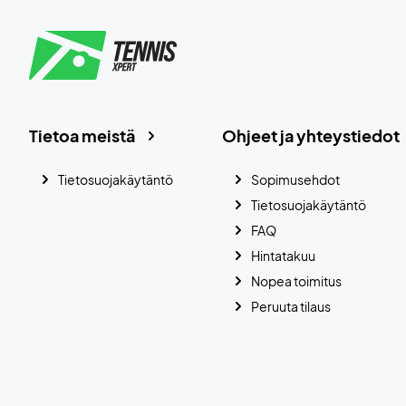
Tietoa meistä
Ohjeet ja yhteystiedot
Tietosuojakäytäntö
Sopimusehdot
Tietosuojakäytäntö
FAQ
Hintatakuu
Nopea toimitus
Peruuta tilaus