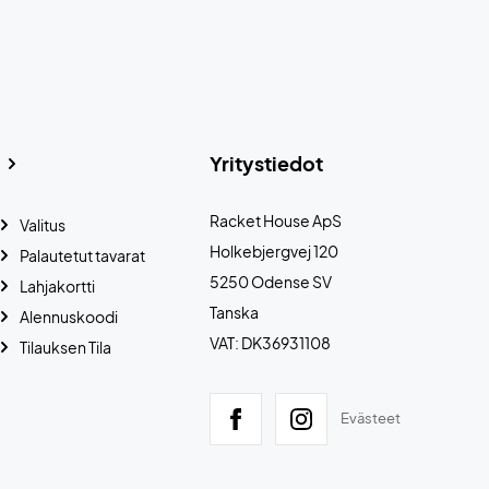
Yritystiedot
Racket House ApS
Valitus
Holkebjergvej 120
Palautetut tavarat
5250 Odense SV
Lahjakortti
Tanska
Alennuskoodi
VAT: DK36931108
Tilauksen Tila
Evästeet