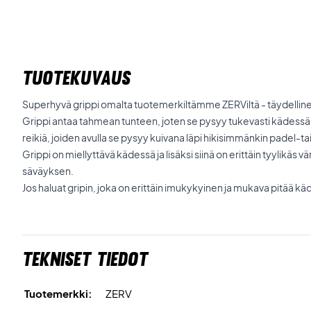
TUOTEKUVAUS
Superhyvä grippi omalta tuotemerkiltämme ZERViltä - täydelline
Grippi antaa tahmean tunteen, joten se pysyy tukevasti kädessäsi
reikiä, joiden avulla se pysyy kuivana läpi hikisimmänkin padel-ta
Grippi on miellyttävä kädessä ja lisäksi siinä on erittäin tyylikäs vä
säväyksen.
Jos haluat gripin, joka on erittäin imukykyinen ja mukava pitää käde
Tekniset tiedot
Tuotemerkki:
ZERV