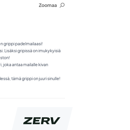
Zoomaa
n grippi padelmailaasi!
. Lisäksi gripissä on imukykyisiä
iston!
ri, joka antaa mailalle kivan
ssä, tämä grippi on juuri sinulle!