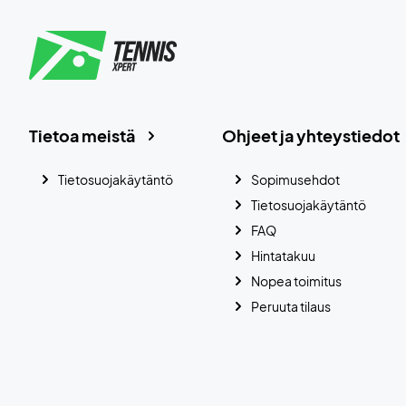
Tietoa meistä
Ohjeet ja yhteystiedot
Tietosuojakäytäntö
Sopimusehdot
Tietosuojakäytäntö
FAQ
Hintatakuu
Nopea toimitus
Peruuta tilaus