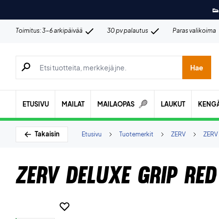
👟
Toimitus: 3-6 arkipäivää
30 pv palautus
Paras valikoima
Hae tuotteita, merkkejä jne.
Hae
ETUSIVU
MAILAT
MAILAOPAS
LAUKUT
KENG
Takaisin
Etusivu
Tuotemerkit
ZERV
ZERV 
ZERV Deluxe Grip Red