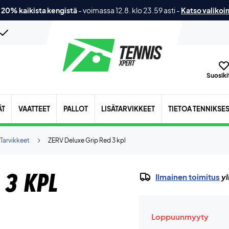
 20% kaikista kengistä
-
voimassa 12.8. klo 23.59 asti
-
Katso valikoi
Suosikit
ÄT
VAATTEET
PALLOT
LISÄTARVIKKEET
TIETOA TENNIKSE
Tarvikkeet
ZERV Deluxe Grip Red 3 kpl
 3 kpl
Ilmainen toimitus
yl
Loppuunmyyty