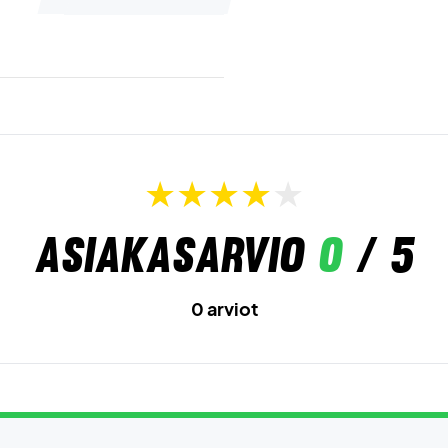
Asiakasarvio
0
/ 5
0 arviot