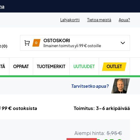
ma
Lahjakortti
Tietoa meistä
Apua?
OSTOSKORI
0
Ilmainen toimitus yli 99 € ostoille
 (
0
)
STÄ
OPPAAT
TUOTEMERKIT
UUTUUDET
OUTLET
Tarvitsetko apua?
i 99 € ostoksista
Toimitus: 3-6 arkipäivää
Aiempi hinta:
5,95 €