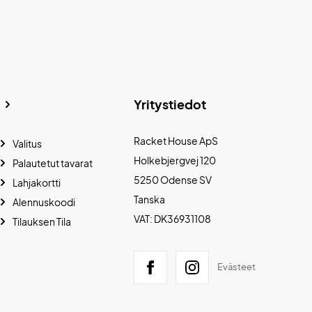
Yritystiedot
Racket House ApS
Valitus
Holkebjergvej 120
Palautetut tavarat
5250 Odense SV
Lahjakortti
Tanska
Alennuskoodi
VAT: DK36931108
Tilauksen Tila
Evästeet