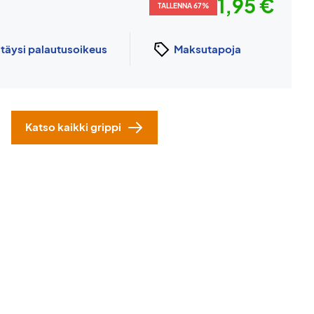
1,95 €
TALLENNA 67%
n
täysi palautusoikeus
Maksutapoja
Katso kaikki grippi