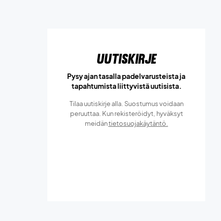
Uutiskirje
Pysy ajan tasalla padelvarusteista ja
tapahtumista liittyvistä uutisista.
Tilaa uutiskirje alla. Suostumus voidaan
peruuttaa. Kun rekisteröidyt, hyväksyt
meidän
tietosuojakäytäntö.