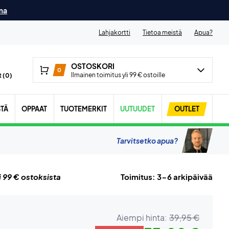
ma
Lahjakortti
Tietoa meistä
Apua?
OSTOSKORI
0
Ilmainen toimitus yli 99 € ostoille
 (
0
)
STÄ
OPPAAT
TUOTEMERKIT
UUTUUDET
OUTLET
Tarvitsetko apua?
i 99 € ostoksista
Toimitus: 3-6 arkipäivää
Aiempi hinta:
39,95 €