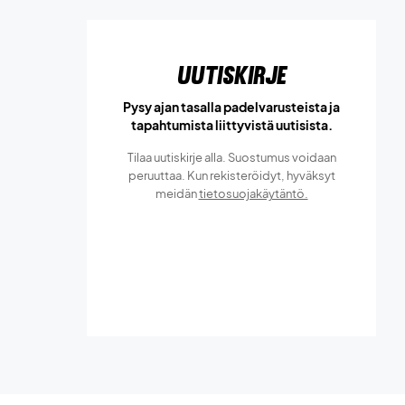
Uutiskirje
Pysy ajan tasalla padelvarusteista ja
tapahtumista liittyvistä uutisista.
Tilaa uutiskirje alla. Suostumus voidaan
peruuttaa. Kun rekisteröidyt, hyväksyt
meidän
tietosuojakäytäntö.