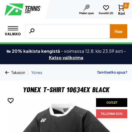
0
Kori
Mailat opas
Suosikit (
0
)
Hae tuotteita, merkkejä jne.
Hae
VALIKKO
👟 20% kaikista kengistä
-
voimassa 12.8. klo 23.59 asti
-
Katso valikoima
|
Tarvitsetko apua?
Takaisin
Yonex
Yonex T-shirt 10634EX Black
OUTLET
OUTLET
OUTLET
OUTLET
TALLENNA 50%
TALLENNA 50%
TALLENNA 50%
TALLENNA 50%