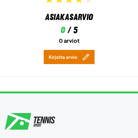
Asiakasarvio
0
/ 5
0 arviot
Kirjoita arvio