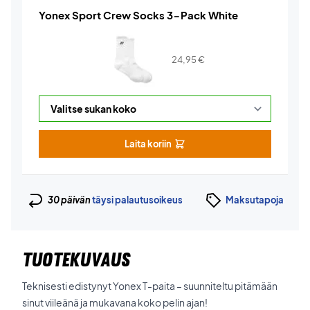
Yonex Sport Crew Socks 3-Pack White
24,95
€
Laita koriin
30 päivän
täysi palautusoikeus
Maksutapoja
TUOTEKUVAUS
Teknisesti edistynyt Yonex T-paita – suunniteltu pitämään
sinut viileänä ja mukavana koko pelin ajan!