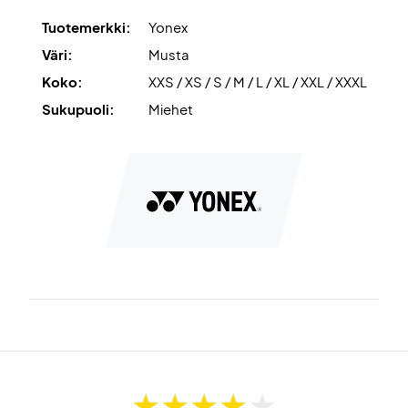
lämpökuormitusta.
Tuotemerkki:
Yonex
Väri:
Musta
Pysy huipulla – osta Yonex T-shirt 10634EX Black jo
Koko:
XXS / XS / S / M / L / XL / XXL / XXXL
tänään!
Väri: Musta.
Sukupuoli:
Miehet
Materiaali: 100% polyesteriä.