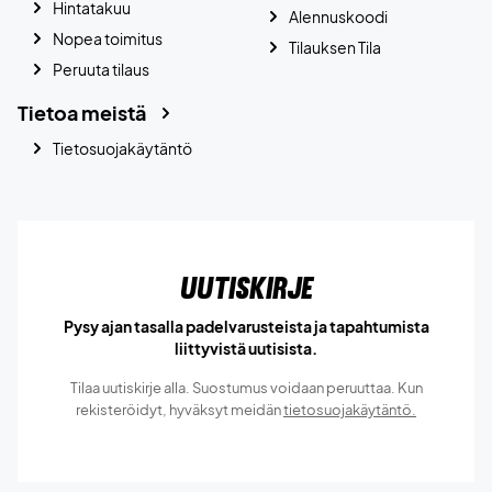
Hintatakuu
Alennuskoodi
Nopea toimitus
Tilauksen Tila
Peruuta tilaus
Tietoa meistä
Tietosuojakäytäntö
Uutiskirje
Pysy ajan tasalla padelvarusteista ja tapahtumista
liittyvistä uutisista.
Tilaa uutiskirje alla. Suostumus voidaan peruuttaa. Kun
rekisteröidyt, hyväksyt meidän
tietosuojakäytäntö.