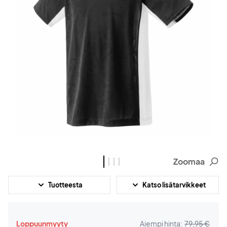
Zoomaa
Tuotteesta
Katso lisätarvikkeet
Loppuunmyyty
Aiempi hinta:
79,95 €