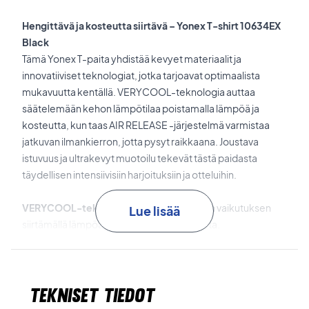
Hengittävä ja kosteutta siirtävä – Yonex T-shirt 10634EX
Black
Tämä Yonex T-paita yhdistää kevyet materiaalit ja
innovatiiviset teknologiat, jotka tarjoavat optimaalista
mukavuutta kentällä. VERYCOOL-teknologia auttaa
säätelemään kehon lämpötilaa poistamalla lämpöä ja
kosteutta, kun taas AIR RELEASE -järjestelmä varmistaa
jatkuvan ilmankierron, jotta pysyt raikkaana. Joustava
istuvuus ja ultrakevyt muotoilu tekevät tästä paidasta
täydellisen intensiivisiin harjoituksiin ja otteluihin.
VERYCOOL-teknologia
tarjoaa viilentävän vaikutuksen
Lue lisää
siirtämällä lämpöä ja kosteutta pois kehosta.
AIR RELEASE -järjestelmä
parantaa ilmanvaihtoa ja pitää
olosi mukavana pitkien otteluiden ajan.
Tekniset tiedot
UV REDUCTION
suojaa haitallisilta UV-säteiltä ja vähentää