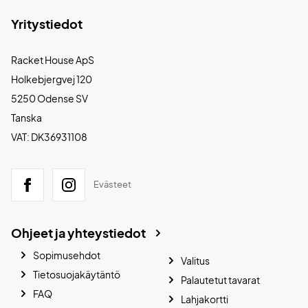
Yritystiedot
Racket House ApS
Holkebjergvej 120
5250 Odense SV
Tanska
VAT: DK36931108
Evästeet
Ohjeet ja yhteystiedot
Sopimusehdot
Valitus
Tietosuojakäytäntö
Palautetut tavarat
FAQ
Lahjakortti