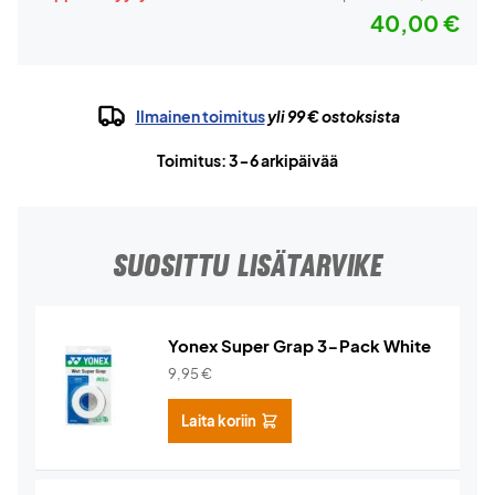
40,00 €
Ilmainen toimitus
yli 99 € ostoksista
Toimitus: 3-6 arkipäivää
SUOSITTU LISÄTARVIKE
Yonex Super Grap 3-Pack White
9,95
€
Laita koriin