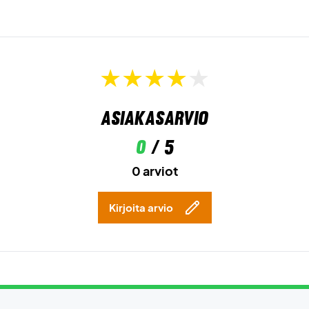
Asiakasarvio
0
/ 5
0 arviot
Kirjoita arvio