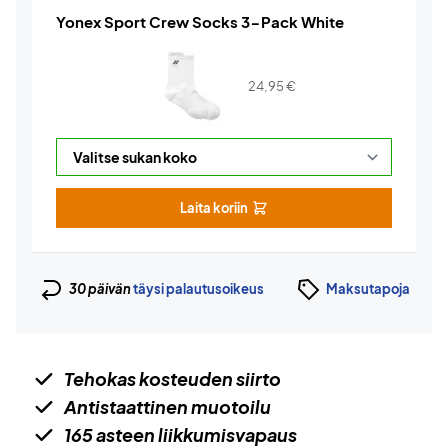
Yonex Sport Crew Socks 3-Pack White
24,95
€
Laita koriin
30 päivän
täysi palautusoikeus
Maksutapoja
Tehokas kosteuden siirto
Antistaattinen muotoilu
165 asteen liikkumisvapaus