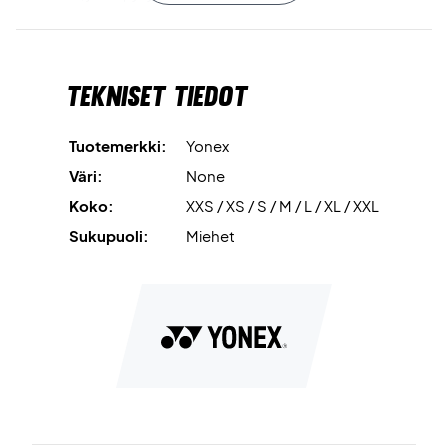
Optimaalinen liikkumisvapaus ja mukavuus - Osta se
tänään!
Tekniset tiedot
Materiaali: 100% polyesteriä.
Tuotemerkki:
Yonex
Väri:
None
Koko:
XXS / XS / S / M / L / XL / XXL
Sukupuoli:
Miehet