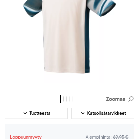
Zoomaa
Tuotteesta
Katso lisätarvikkeet
Loppuunmyyty
Aiempi hinta:
69,95 €