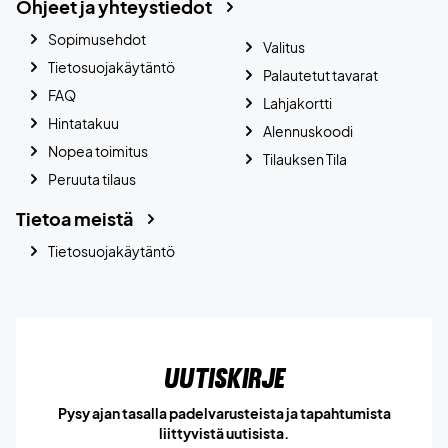
Ohjeet ja yhteystiedot
Sopimusehdot
Valitus
Tietosuojakäytäntö
Palautetut tavarat
FAQ
Lahjakortti
Hintatakuu
Alennuskoodi
Nopea toimitus
Tilauksen Tila
Peruuta tilaus
Tietoa meistä
Tietosuojakäytäntö
Uutiskirje
Pysy ajan tasalla padelvarusteista ja tapahtumista
liittyvistä uutisista.