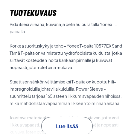
TUOTEKUVAUS
Pidä itsesi viileänä, kuivana ja pelin huipulla tällä Yonex T-
paidalla.
Korkea suorituskyky ja teho - Yonex T-paita 10577EX Sand
Tämä T-paita on valmistettu hydrofobisista kuiduista, jotka
siirtävät kosteuden iholta kankaan pinnalle ja kuivuvat
nopeasti, joten olet aina mukava.
Staattisen sähkön välttämiseksi T-paita on kudottu hiili-
impregnoiduilla johtavilla kuiduilla. Power Sleeve -
suunnittelu tarjoaa 165 asteen liikkumisvapauden hihoissa,
mikä mahdollistaa vapaamman liikkeen toiminnan aikana.
Joustava materiaali tekee T-paidasta joustavan, jotta voit
liikkua vapaasti. Kangas on myös hikeä imevä ja nopeasti
Lue lisää
kuivuva, joten pysyt kuivana ja kevyenä.