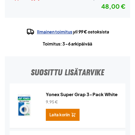
48,00 €
Ilmainen toimitus
yli 99 € ostoksista
Toimitus: 3-6 arkipäivää
SUOSITTU LISÄTARVIKE
Yonex Super Grap 3-Pack White
9,95
€
Laita koriin