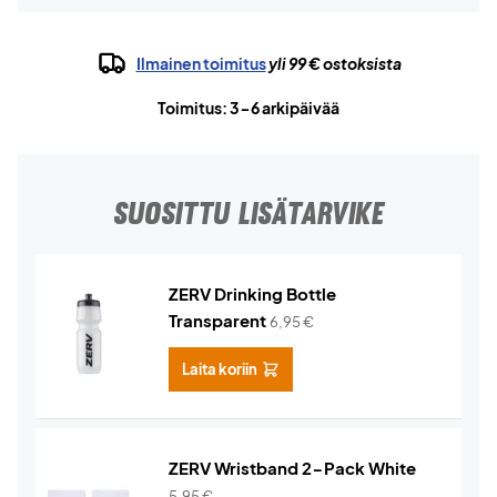
Ilmainen toimitus
yli 99 € ostoksista
Toimitus: 3-6 arkipäivää
SUOSITTU LISÄTARVIKE
ZERV Drinking Bottle
Transparent
6,95
€
Laita koriin
ZERV Wristband 2-Pack White
5,95
€