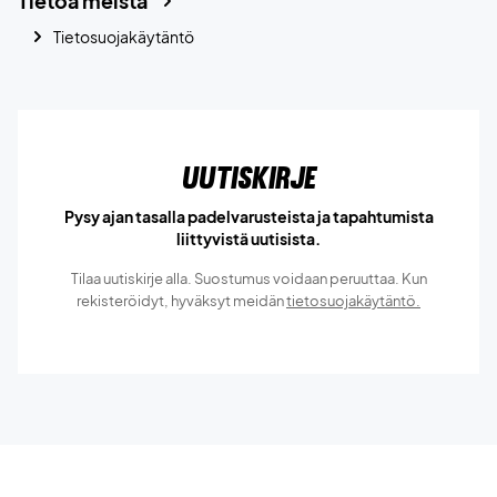
Tietoa meistä
Tietosuojakäytäntö
Uutiskirje
Pysy ajan tasalla padelvarusteista ja tapahtumista
liittyvistä uutisista.
Tilaa uutiskirje alla. Suostumus voidaan peruuttaa. Kun
rekisteröidyt, hyväksyt meidän
tietosuojakäytäntö.