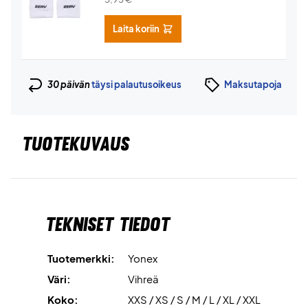
Laita koriin
30 päivän
täysi palautusoikeus
Maksutapoja
TUOTEKUVAUS
Tekniset tiedot
Tuotemerkki:
Yonex
Väri:
Vihreä
Koko:
XXS / XS / S / M / L / XL / XXL