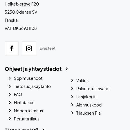
Holkebjergvej 120
5250 Odense SV
Tanska
VAT: DK36931108
Evästeet
Ohjeet ja yhteystiedot
Sopimusehdot
Valitus
Tietosuojakäytäntö
Palautetut tavarat
FAQ
Lahjakortti
Hintatakuu
Alennuskoodi
Nopea toimitus
Tilauksen Tila
Peruuta tilaus