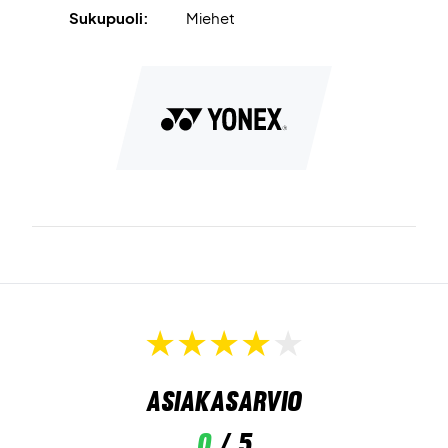
Sukupuoli:
Miehet
Asiakasarvio
0
/ 5