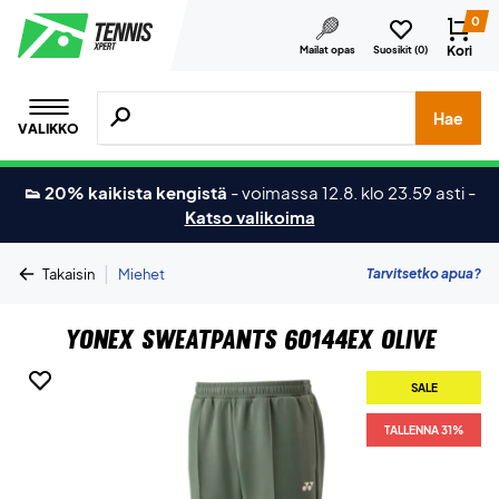
0
Kori
Mailat opas
Suosikit (
0
)
Hae tuotteita, merkkejä jne.
Hae
VALIKKO
👟 20% kaikista kengistä
-
voimassa 12.8. klo 23.59 asti
-
Katso valikoima
|
Tarvitsetko apua?
Takaisin
Miehet
Yonex Sweatpants 60144EX Olive
SALE
TALLENNA 31%