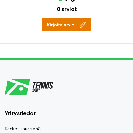
0 arviot
Kirjoita arvio
Yritystiedot
Racket House ApS