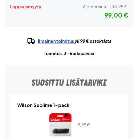
Loppuunmyyty
Aiempi hinta:
134,95 €
99,00 €
Ilmainen toimitus
yli 99 € ostoksista
Toimitus: 3-6 arkipäivää
SUOSITTU LISÄTARVIKE
Wilson Sublime 1-pack
9,95
€