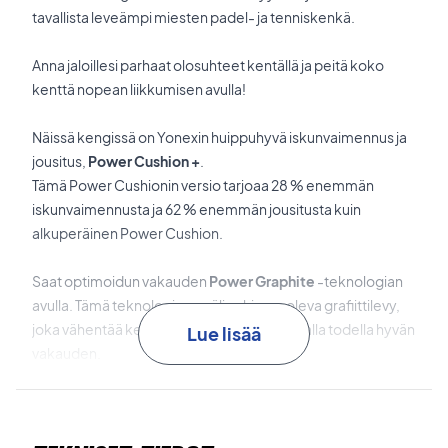
tavallista leveämpi miesten padel- ja tenniskenkä.
Anna jaloillesi parhaat olosuhteet kentällä ja peitä koko
kenttä nopean liikkumisen avulla!
Näissä kengissä on Yonexin huippuhyvä iskunvaimennus ja
jousitus,
Power Cushion +
.
Tämä Power Cushionin versio tarjoaa 28 % enemmän
iskunvaimennusta ja 62 % enemmän jousitusta kuin
alkuperäinen Power Cushion.
Saat optimoidun vakauden
Power Graphite
-teknologian
avulla. Tämä teknologia on välipohjassa oleva grafiittilevy,
joka vähentää kengän painoa ja antaa samalla todella hyvän
Lue lisää
vakauden.
Lisäksi painoa on vähennetty
Hyper msLite
-teknologialla,
joka on 10 % kevyempi välipohja.