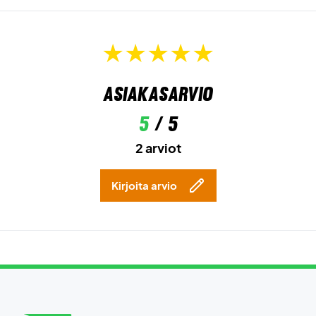
Asiakasarvio
5
/ 5
2 arviot
Kirjoita arvio