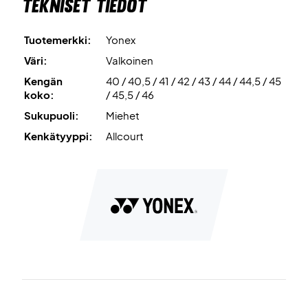
Tekniset tiedot
Double Raschel Mesh
on erittäin hieno verkkomateriaali,
joka on jopa kahdeksan kertaa hengittävämpi kuin muut
verkkomateriaalit.
Tuotemerkki:
Yonex
Väri:
Valkoinen
TPU Shank
on pohjan alla oleva pidennetty tuki, joka lisää
Kengän
40 / 40,5 / 41 / 42 / 43 / 44 / 44,5 / 45
tukea, nopeutta ja vakautta.
koko:
/ 45,5 / 46
Sukupuoli:
Miehet
Optimoi jalkatyöskentelysi kentällä näiden kenkien avulla!
Kenkätyyppi:
Allcourt
Väri: Valkoinen