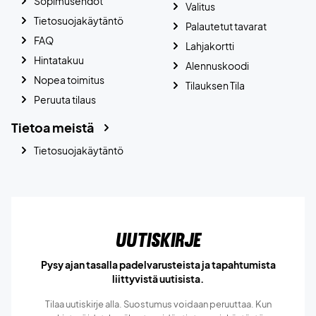
Sopimusehdot
Valitus
Tietosuojakäytäntö
Palautetut tavarat
FAQ
Lahjakortti
Hintatakuu
Alennuskoodi
Nopea toimitus
Tilauksen Tila
Peruuta tilaus
Tietoa meistä
Tietosuojakäytäntö
Uutiskirje
Pysy ajan tasalla padelvarusteista ja tapahtumista
liittyvistä uutisista.
Tilaa uutiskirje alla. Suostumus voidaan peruuttaa. Kun