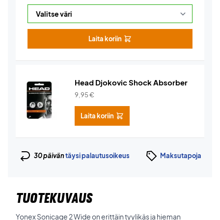
Laita koriin
Head Djokovic Shock Absorber
9,95
€
Laita koriin
30 päivän
täysi palautusoikeus
Maksutapoja
TUOTEKUVAUS
Yonex Sonicage 2 Wide on erittäin tyylikäs ja hieman