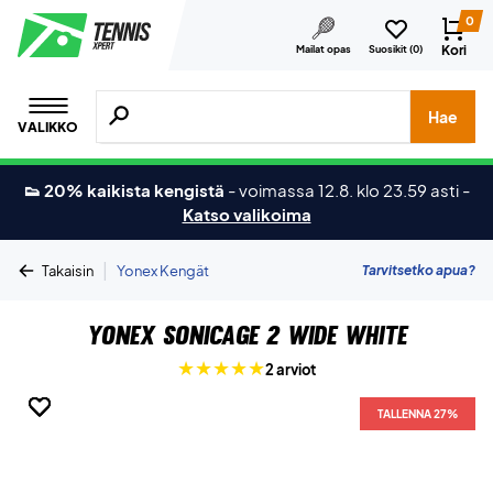
0
Kori
Mailat opas
Suosikit (
0
)
Hae tuotteita, merkkejä jne.
Hae
VALIKKO
👟 20% kaikista kengistä
-
voimassa 12.8. klo 23.59 asti
-
Katso valikoima
|
Tarvitsetko apua?
Takaisin
Yonex Kengät
Yonex Sonicage 2 Wide White
2 arviot
TALLENNA 27%
TALLENNA 27%
TALLENNA 27%
TALLENNA 27%
TALLENNA 27%