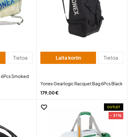
Tietoa
Laita koriin
Tietoa
g 6Pcs Smoked
Yonex Gearlogic Racquet Bag 6Pcs Black
179,00 €
OUTLET
- 31%