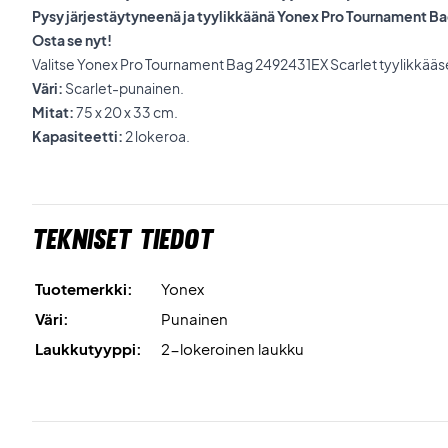
Pysy järjestäytyneenä ja tyylikkäänä Yonex Pro Tournament Ba
Osta se nyt!
Valitse Yonex Pro Tournament Bag 2492431EX Scarlet tyylikkääse
Väri:
Scarlet-punainen.
Mitat:
75 x 20 x 33 cm.
Kapasiteetti:
2 lokeroa.
Tekniset tiedot
Tuotemerkki:
Yonex
Väri:
Punainen
Laukkutyyppi:
2-lokeroinen laukku