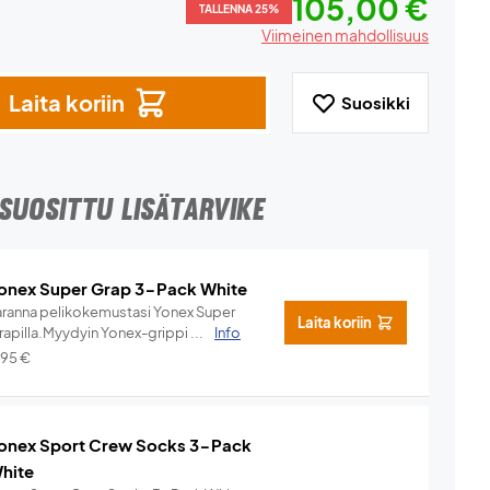
105,00 €
TALLENNA 25%
Viimeinen mahdollisuus
Laita koriin
Suosikki
SUOSITTU LISÄTARVIKE
onex Super Grap 3-Pack White
aranna pelikokemustasi Yonex Super
Laita koriin
rapilla.Myydyin Yonex-grippi ...
Info
,95
€
onex Sport Crew Socks 3-Pack
hite