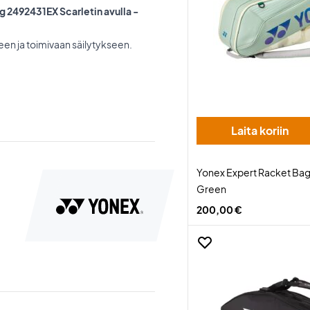
g 2492431EX Scarletin avulla -
en ja toimivaan säilytykseen.
Laita koriin
Yonex Expert Racket Ba
Green
200,00 €