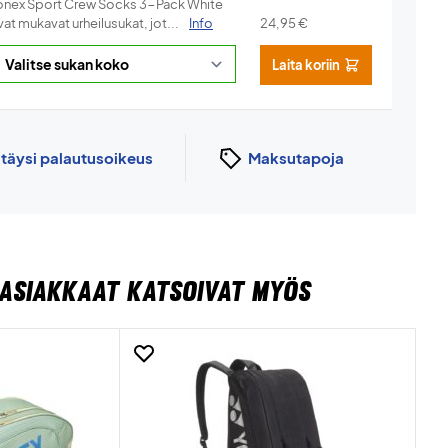
onex Sport Crew Socks 3-Pack White
at mukavat urheilusukat, jot...
Info
24,95
€
Laita koriin
n
täysi palautusoikeus
Maksutapoja
ASIAKKAAT KATSOIVAT MYÖS