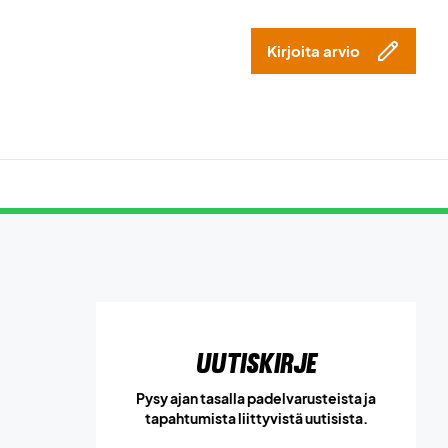
Kirjoita arvio
Uutiskirje
Pysy ajan tasalla padelvarusteista ja
tapahtumista liittyvistä uutisista.