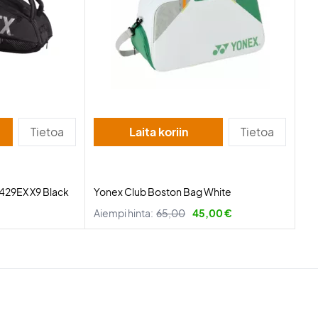
Tietoa
Laita koriin
Tietoa
429EX X9 Black
Yonex Club Boston Bag White
Aiempi hinta:
65,00
45,00 €