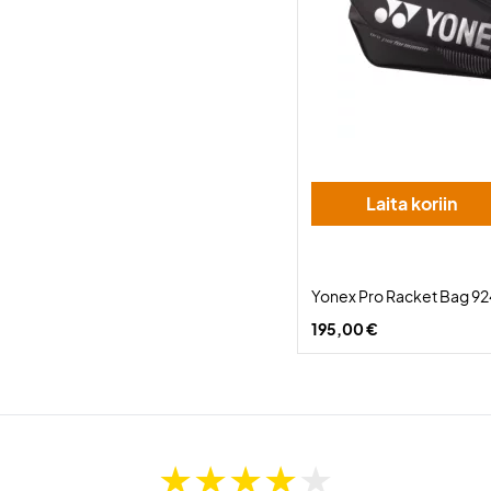
Laita koriin
Yonex Pro Racket Bag 92
195,00 €