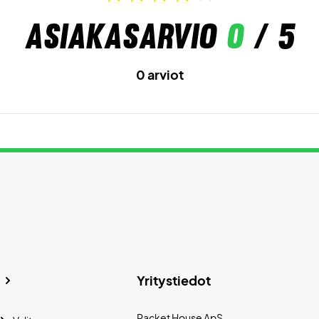
Asiakasarvio
0
/ 5
0 arviot
Yritystiedot
Racket House ApS