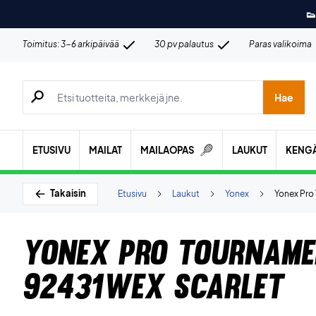
👟
Toimitus: 3-6 arkipäivää
30 pv palautus
Paras valikoima
Hae tuotteita, merkkejä jne.
Hae
ETUSIVU
MAILAT
MAILAOPAS
LAUKUT
KENG
Takaisin
Etusivu
Laukut
Yonex
Yonex Pro
Yonex Pro Tourname
92431WEX Scarlet