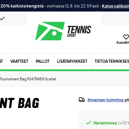
 20% kaikista kengistä
-
voimassa 12.8. klo 23.59 asti
-
Katso valikoi
Suosikit
ÄT
VAATTEET
PALLOT
LISÄTARVIKKEET
TIETOA TENNIKSE
 Tournament Bag 92431WEX Scarlet
nt Bag
Ilmainen toimitus
yl
Varastossa
(+10 