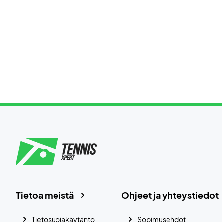
Tietoa meistä
Ohjeet ja yhteystiedot
Tietosuojakäytäntö
Sopimusehdot