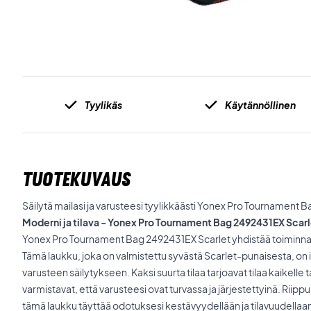
Tyylikäs
Käytännöllinen
TUOTEKUVAUS
Säilytä mailasi ja varusteesi tyylikkäästi Yonex Pro Tournament 
Moderni ja tilava - Yonex Pro Tournament Bag 2492431EX Scarl
Yonex Pro Tournament Bag 2492431EX Scarlet yhdistää toiminna
Tämä laukku, joka on valmistettu syvästä Scarlet-punaisesta, on i
varusteen säilytykseen. Kaksi suurta tilaa tarjoavat tilaa kaikelle 
varmistavat, että varusteesi ovat turvassa ja järjestettyinä. Riipp
tämä laukku täyttää odotuksesi kestävyydellään ja tilavuudellaa