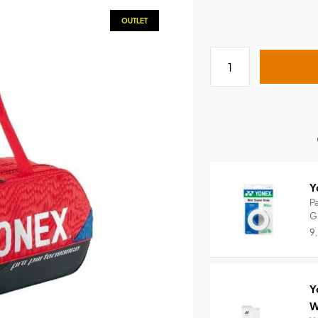
OUTLET
Y
P
G
9
Y
W