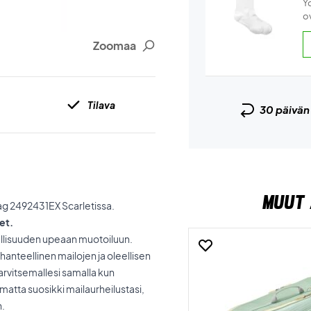
Y
ov
Zoomaa
Tilava
30 päivä
MUUT 
Bag 2492431EX Scarletissa.
et.
llisuuden upeaan muotoiluun.
hanteellinen mailojen ja oleellisen
tarvitsemallesi samalla kun
umatta suosikki mailaurheilustasi,
n.