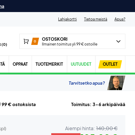
ma
Lahjakortti
Tietoa meistä
Apua?
OSTOSKORI
0
Ilmainen toimitus yli 99 € ostoille
 (
0
)
STÄ
OPPAAT
TUOTEMERKIT
UUTUUDET
OUTLET
Tarvitsetko apua?
i 99 € ostoksista
Toimitus: 3-6 arkipäivää
Aiempi hinta:
140,00 €
kpl)