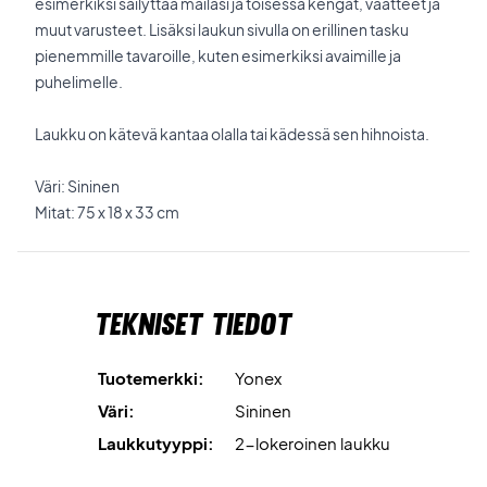
esimerkiksi säilyttää mailasi ja toisessa kengät, vaatteet ja
muut varusteet. Lisäksi laukun sivulla on erillinen tasku
pienemmille tavaroille, kuten esimerkiksi avaimille ja
puhelimelle.
Laukku on kätevä kantaa olalla tai kädessä sen hihnoista.
Väri: Sininen
Mitat: 75 x 18 x 33 cm
Tekniset tiedot
Tuotemerkki:
Yonex
Väri:
Sininen
Laukkutyyppi:
2-lokeroinen laukku