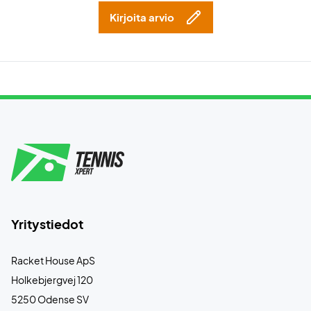
Kirjoita arvio
Yritystiedot
Racket House ApS
Holkebjergvej 120
5250 Odense SV