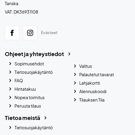
Tanska
VAT: DK36931108
Evästeet
Ohjeet ja yhteystiedot
Sopimusehdot
Valitus
Tietosuojakäytäntö
Palautetut tavarat
FAQ
Lahjakortti
Hintatakuu
Alennuskoodi
Nopea toimitus
Tilauksen Tila
Peruuta tilaus
Tietoa meistä
Tietosuojakäytäntö