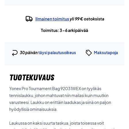
Ilmainen toimitus
yli 99 € ostoksista
Toimitus: 3-6 arkipäivää
30 päivän
täysi palautusoikeus
Maksutapoja
TUOTEKUVAUS
Yonex Pro Tournament Bag 92031WEX on tyylikäs
tennislaukku, johon mahtuvat niin mailasi kuin muutkin
varusteesi. Laukku on erittäin laadukas ja siinä on paljon
hyödyllisiä ominaisuuksia.
Laukussa on kaksi suurta taskua, joista toisessa voit