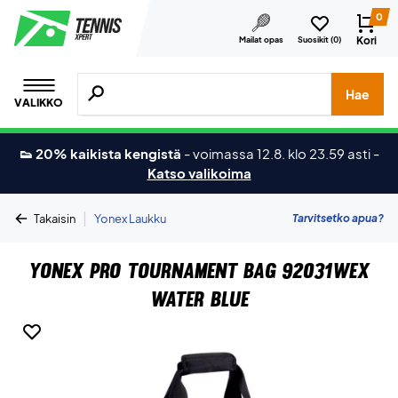
0
Kori
Mailat opas
Suosikit (
0
)
Hae tuotteita, merkkejä jne.
Hae
VALIKKO
👟 20% kaikista kengistä
-
voimassa 12.8. klo 23.59 asti
-
Katso valikoima
|
Tarvitsetko apua?
Takaisin
Yonex Laukku
Yonex Pro Tournament Bag 92031WEX
Water Blue