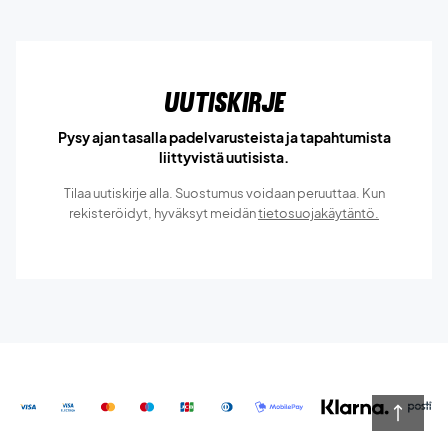
Uutiskirje
Pysy ajan tasalla padelvarusteista ja tapahtumista
liittyvistä uutisista.
Tilaa uutiskirje alla. Suostumus voidaan peruuttaa. Kun
rekisteröidyt, hyväksyt meidän
tietosuojakäytäntö.