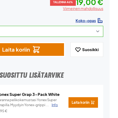
19,00 €
TALLENNA 46%
Viimeinen mahdollisuus
Koko-opas
Laita koriin
Suosikki
SUOSITTU LISÄTARVIKE
onex Super Grap 3-Pack White
aranna pelikokemustasi Yonex Super
Laita koriin
rapilla.Myydyin Yonex-grippi ...
Info
,95
€