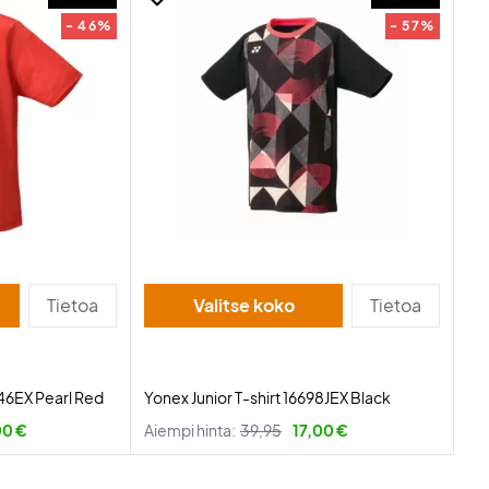
- 46%
- 57%
Tietoa
Valitse koko
Tietoa
046EX Pearl Red
Yonex Junior T-shirt 16698JEX Black
00 €
Aiempi hinta:
39,95
17,00 €