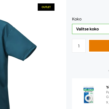
OUTLET
Koko
Y
P
G
9