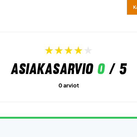
K
Asiakasarvio
0
/ 5
0 arviot