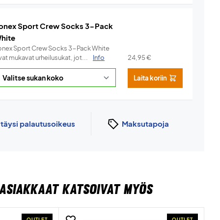
onex Sport Crew Socks 3-Pack
hite
onex Sport Crew Socks 3-Pack White
at mukavat urheilusukat, jot...
Info
24,95
€
Laita koriin
n
täysi palautusoikeus
Maksutapoja
ASIAKKAAT KATSOIVAT MYÖS
OUTLET
OUTLET