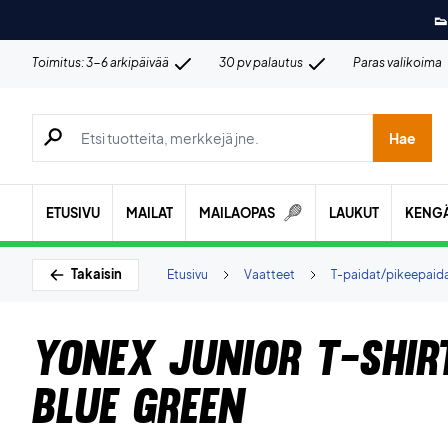
👟
Toimitus: 3-6 arkipäivää
30 pv palautus
Paras valikoima
Hae tuotteita, merkkejä jne.
Hae
ETUSIVU
MAILAT
MAILAOPAS
LAUKUT
KENG
Takaisin
Etusivu
Vaatteet
T-paidat/pikeepaid
Yonex Junior T-shi
Blue Green