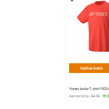
Valitse koko
Yonex Junior T-shirt YJ0
Aiempi hinta:
34,95
19,