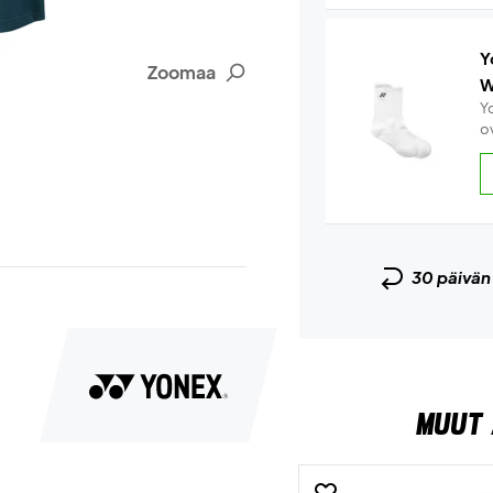
Y
Zoomaa
W
Y
ov
30 päivä
MUUT 