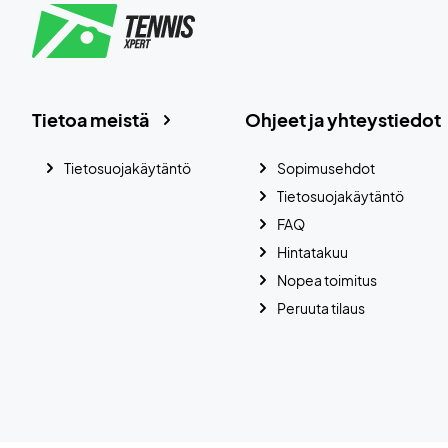
Tietoa meistä
Ohjeet ja yhteystiedot
Tietosuojakäytäntö
Sopimusehdot
Tietosuojakäytäntö
FAQ
Hintatakuu
Nopea toimitus
Peruuta tilaus