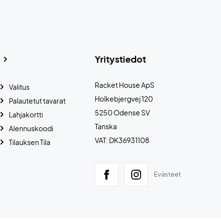
Yritystiedot
Racket House ApS
Valitus
Holkebjergvej 120
Palautetut tavarat
5250 Odense SV
Lahjakortti
Tanska
Alennuskoodi
VAT: DK36931108
Tilauksen Tila
Evästeet