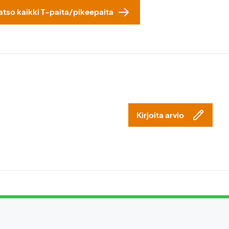
atso kaikki T-paita/pikeepaita
Kirjoita arvio