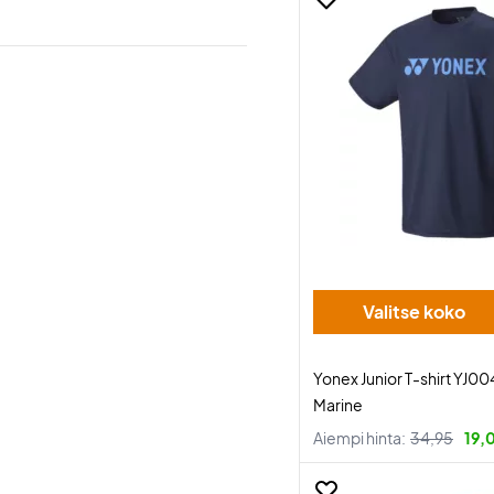
Valitse koko
Yonex Junior T-shirt YJ0
Marine
Aiempi hinta:
34,95
19,