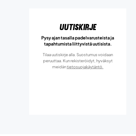
Uutiskirje
Pysy ajan tasalla padelvarusteista ja
tapahtumista liittyvistä uutisista.
Tilaa uutiskirje alla. Suostumus voidaan
peruuttaa. Kun rekisteröidyt, hyväksyt
meidän
tietosuojakäytäntö.