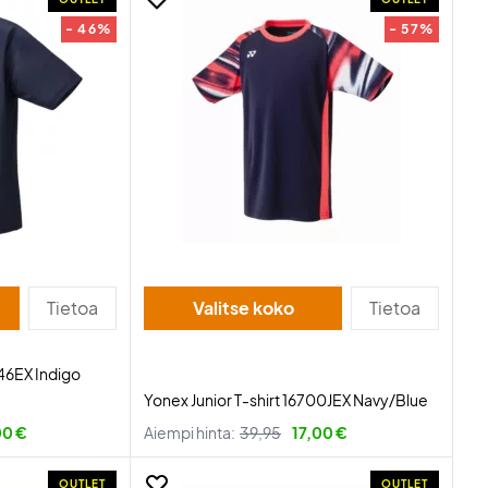
- 46%
- 57%
Tietoa
Valitse koko
Tietoa
046EX Indigo
Yonex Junior T-shirt 16700JEX Navy/Blue
00 €
Aiempi hinta:
39,95
17,00 €
OUTLET
OUTLET