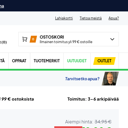
ma
Lahjakortti
Tietoa meistä
Apua?
OSTOSKORI
0
Ilmainen toimitus yli 99 € ostoille
 (
0
)
STÄ
OPPAAT
TUOTEMERKIT
UUTUUDET
OUTLET
Tarvitsetko apua?
i 99 € ostoksista
Toimitus: 3-6 arkipäivää
Aiempi hinta:
34,95 €