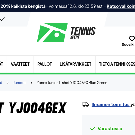
 20% kaikista kengistä
-
voimassa 12.8. klo 23.59 asti
-
Katso valikoi
Suosikit
ÄT
VAATTEET
PALLOT
LISÄTARVIKKEET
TIETOA TENNIKSE
at
Juniorit
Yonex Junior T-shirt YJ0046EX Blue Green
rt YJ0046EX
Ilmainen toimitus
yl
Varastossa