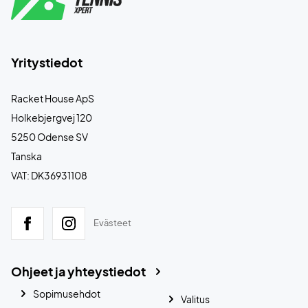
Yritystiedot
Racket House ApS
Holkebjergvej 120
5250 Odense SV
Tanska
VAT: DK36931108
Evästeet
Ohjeet ja yhteystiedot
Sopimusehdot
Valitus