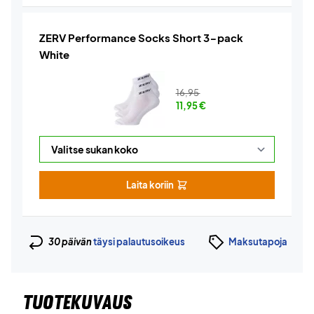
ZERV Performance Socks Short 3-pack
White
16,95
11,95
€
Laita koriin
30 päivän
täysi palautusoikeus
Maksutapoja
TUOTEKUVAUS