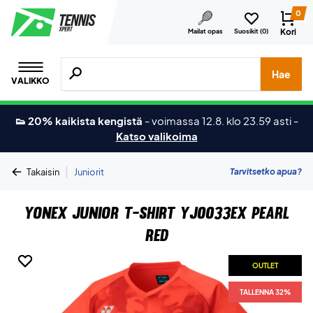
0
Kori
Mailat opas
Suosikit (
0
)
Hae tuotteita, merkkejä jne.
Hae
VALIKKO
👟 20% kaikista kengistä
-
voimassa 12.8. klo 23.59 asti
-
Katso valikoima
|
Tarvitsetko apua?
Takaisin
Juniorit
Yonex Junior T-shirt YJ0033EX Pearl
Red
OUTLET
OUTLET
TALLENNA 32%
TALLENNA 32%