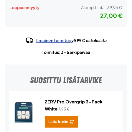
Loppuunmyyty
Aiempi hinta:
39,95 €
27,00 €
Ilmainen toimitus
yli 99 € ostoksista
Toimitus: 3-6 arkipäivää
SUOSITTU LISÄTARVIKE
ZERV Pro Overgrip 3-Pack
White
7,95
€
Laita koriin