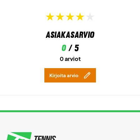
Asiakasarvio
0
/ 5
0 arviot
Kirjoita arvio