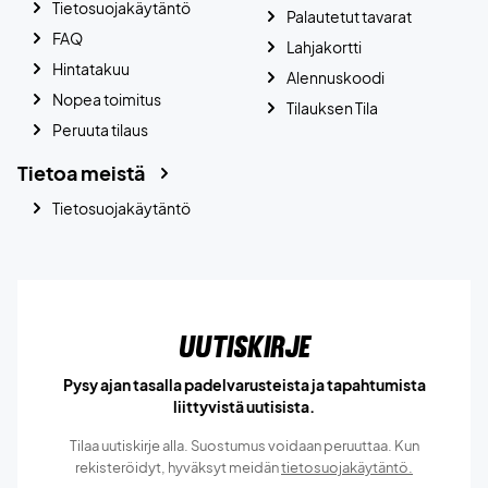
Tietosuojakäytäntö
Palautetut tavarat
FAQ
Lahjakortti
Hintatakuu
Alennuskoodi
Nopea toimitus
Tilauksen Tila
Peruuta tilaus
Tietoa meistä
Tietosuojakäytäntö
Uutiskirje
Pysy ajan tasalla padelvarusteista ja tapahtumista
liittyvistä uutisista.
Tilaa uutiskirje alla. Suostumus voidaan peruuttaa. Kun
rekisteröidyt, hyväksyt meidän
tietosuojakäytäntö.