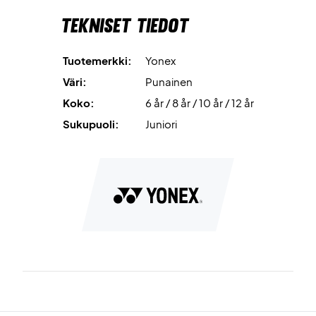
Tekniset tiedot
Tuotemerkki:
Yonex
Väri:
Punainen
Koko:
6 år / 8 år / 10 år / 12 år
Sukupuoli:
Juniori