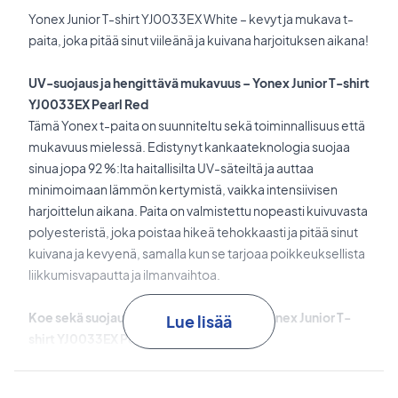
Yonex Junior T-shirt YJ0033EX White – kevyt ja mukava t-
paita, joka pitää sinut viileänä ja kuivana harjoituksen aikana!
UV-suojaus ja hengittävä mukavuus – Yonex Junior T-shirt
YJ0033EX Pearl Red
Tämä Yonex t-paita on suunniteltu sekä toiminnallisuus että
mukavuus mielessä. Edistynyt kankaateknologia suojaa
sinua jopa 92 %:lta haitallisilta UV-säteiltä ja auttaa
minimoimaan lämmön kertymistä, vaikka intensiivisen
harjoittelun aikana. Paita on valmistettu nopeasti kuivuvasta
polyesteristä, joka poistaa hikeä tehokkaasti ja pitää sinut
kuivana ja kevyenä, samalla kun se tarjoaa poikkeuksellista
liikkumisvapautta ja ilmanvaihtoa.
Koe sekä suojaus että mukavuus – tilaa Yonex Junior T-
Lue lisää
shirt YJ0033EX Pearl Red nyt!
Väri: Punainen.
Materiaali: 100 % polyesteri.